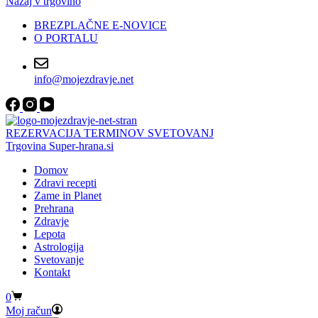
Nazaj v trgovino
BREZPLAČNE E-NOVICE
O PORTALU
info@mojezdravje.net
REZERVACIJA TERMINOV SVETOVANJ
Trgovina Super-hrana.si
Domov
Zdravi recepti
Zame in Planet
Prehrana
Zdravje
Lepota
Astrologija
Svetovanje
Kontakt
Shopping
0
cart
Moj račun