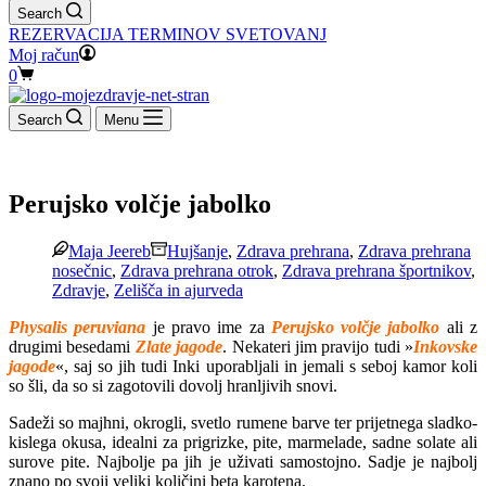
Search
REZERVACIJA TERMINOV SVETOVANJ
Moj račun
Shopping
0
cart
Search
Menu
Perujsko volčje jabolko
Maja Jeereb
Hujšanje
,
Zdrava prehrana
,
Zdrava prehrana
nosečnic
,
Zdrava prehrana otrok
,
Zdrava prehrana športnikov
,
Zdravje
,
Zelišča in ajurveda
Physalis peruviana
je pravo ime za
Perujsko volčje jabolko
ali z
drugimi besedami
Zlate jagode
. Nekateri jim pravijo tudi »
Inkovske
jagode
«, saj so jih tudi Inki uporabljali in jemali s seboj kamor koli
so šli, da so si zagotovili dovolj hranljivih snovi.
Sadeži so majhni, okrogli, svetlo rumene barve ter prijetnega sladko-
kislega okusa, idealni za prigrizke, pite, marmelade, sadne solate ali
surove pite. Najbolje pa jih je uživati samostojno. Sadje je najbolj
znano po svoji veliki količini beta karotena.