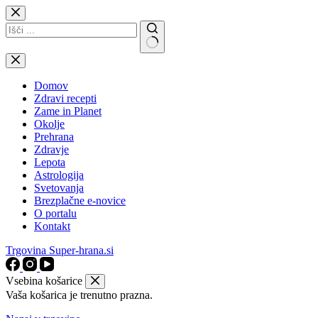
Skip
to
content
No
results
Domov
Zdravi recepti
Zame in Planet
Okolje
Prehrana
Zdravje
Lepota
Astrologija
Svetovanja
Brezplačne e-novice
O portalu
Kontakt
Trgovina Super-hrana.si
Vsebina košarice
Vaša košarica je trenutno prazna.