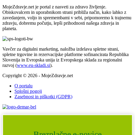
MojeZdravje.net je portal z nasveti za zdravo življenje.
Obiskovalcem in uporabnikom strani približa način, kako lahko z
zavedanjem, voljo in spremembami v sebi, pripomoremo k trajnemu
zdravju, dobremu počutju, lepši prihodnosti našega zdravja in
planeta.
Vavčer za digitalni marketing, naložba izdelava spletne strani,
spletne trgovine in rezervacijske platforme sofinancirata Republika
Slovenija in Evropska unija iz Evropskega sklada za regionalni
razvoj (
www.eu-skladi.si
).
Copyright © 2026 - MojeZdravje.net
O portalu
Splošni pogoji
Zasebnost in piškotki (GDPR)
Brezplačne e-novice