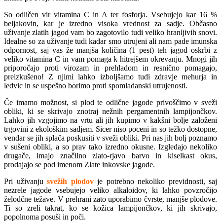
So odličen vir vitamina C in A ter fosforja. Vsebujejo kar 16 %
beljakovin, kar je izredno visoka vrednost za sadje. Občasno
uživanje zlatih jagod vam bo zagotovilo tudi veliko hranljivih snovi.
Idealne so za uživanje tudi kadar smo utrujeni ali nam pade imunska
odpornost, saj vas že manjša količina (1 pest) teh jagod oskrbi z
veliko vitamina C in vam pomaga k hitrejšem okrevanju. Mnogi jih
priporočajo proti virozam in prehladom in resnično pomagajo,
preizkušeno! Z njimi lahko izboljšamo tudi zdravje mehurja in
ledvic in se uspešno borimo proti spomladanski utrujenosti.
Če imamo možnost, si plod te odlične jagode privoščimo v sveži
obliki, ki se skrivajo znotraj nežnih pergamentnih lampijončkov.
Lahko jih vzgojimo na vrtu ali jih kupimo v kakšni bolje založeni
trgovini z ekološkim sadjem. Sicer niso poceni in so težko dostopne,
vendar se jih splača poskusiti v sveži obliki. Pri nas jih bolj poznamo
v sušeni obliki, a so prav tako izredno okusne. Izgledajo nekoliko
drugače, imajo značilno zlato-rjavo barvo in kiselkast okus,
prodajajo se pod imenom Zlate inkovske jagode.
Pri uživanju
svežih plodov
je potrebno nekoliko previdnosti, saj
nezrele jagode vsebujejo veliko alkaloidov, ki lahko povzročijo
želodčne težave. V prehrani zato uporabimo čvrste, manjše plodove.
Ti so zreli takrat, ko se kožica lampijončkov, ki jih skrivajo,
popolnoma posuši in poči.