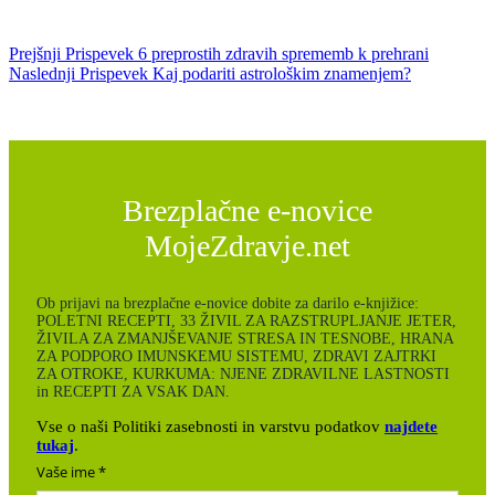
Prejšnji
Prispevek
6 preprostih zdravih sprememb k prehrani
Naslednji
Prispevek
Kaj podariti astrološkim znamenjem?
Brezplačne e-novice
MojeZdravje.net
Ob prijavi na brezplačne e-novice dobite za darilo e-knjižice:
POLETNI RECEPTI, 33 ŽIVIL ZA RAZSTRUPLJANJE JETER,
ŽIVILA ZA ZMANJŠEVANJE STRESA IN TESNOBE, HRANA
ZA PODPORO IMUNSKEMU SISTEMU, ZDRAVI ZAJTRKI
ZA OTROKE, KURKUMA: NJENE ZDRAVILNE LASTNOSTI
in RECEPTI ZA VSAK DAN.
Vse o naši Politiki zasebnosti in varstvu podatkov
najdete
tukaj
.
Vaše ime