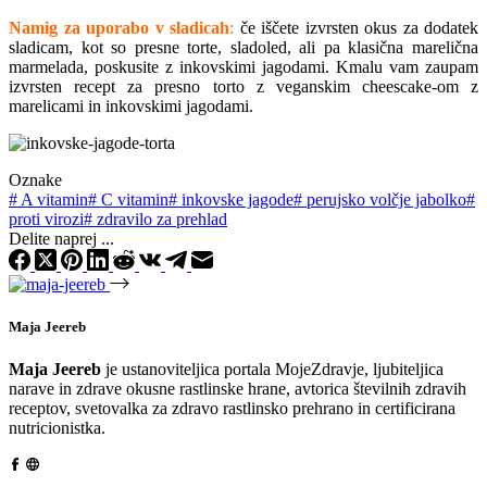
Namig za uporabo v sladicah
:
če iščete izvrsten okus za dodatek
sladicam, kot so presne torte, sladoled, ali pa klasična marelična
marmelada, poskusite z inkovskimi jagodami. Kmalu vam zaupam
izvrsten recept za presno torto z veganskim cheescake-om z
marelicami in inkovskimi jagodami.
Oznake
#
A vitamin
#
C vitamin
#
inkovske jagode
#
perujsko volčje jabolko
#
proti virozi
#
zdravilo za prehlad
Delite naprej ...
Maja Jeereb
Maja Jeereb
je ustanoviteljica portala MojeZdravje, ljubiteljica
narave in zdrave okusne rastlinske hrane, avtorica številnih zdravih
receptov, svetovalka za zdravo rastlinsko prehrano in certificirana
nutricionistka.