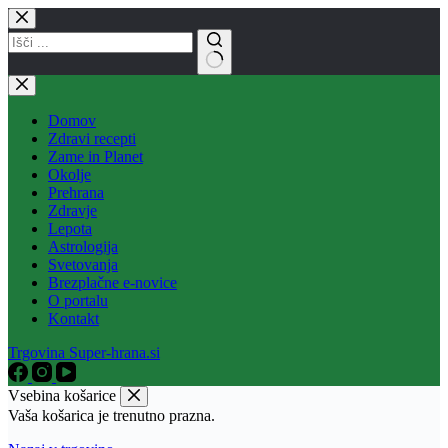
Skip
to
content
No
results
Domov
Zdravi recepti
Zame in Planet
Okolje
Prehrana
Zdravje
Lepota
Astrologija
Svetovanja
Brezplačne e-novice
O portalu
Kontakt
Trgovina Super-hrana.si
Vsebina košarice
Vaša košarica je trenutno prazna.