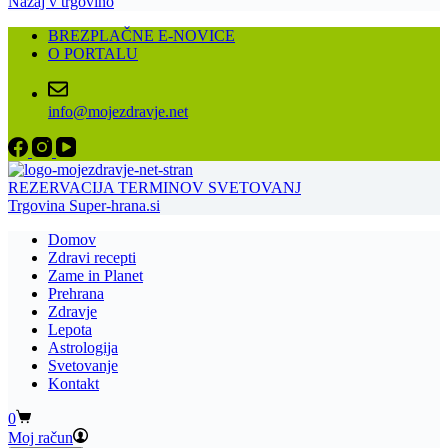
Nazaj v trgovino
BREZPLAČNE E-NOVICE
O PORTALU
info@mojezdravje.net
REZERVACIJA TERMINOV SVETOVANJ
Trgovina Super-hrana.si
Domov
Zdravi recepti
Zame in Planet
Prehrana
Zdravje
Lepota
Astrologija
Svetovanje
Kontakt
Shopping
0
cart
Moj račun