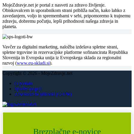
MojeZdravje.net je portal z nasveti za zdravo življenje.
Obiskovalcem in uporabnikom strani približa način, kako lahko z
zavedanjem, voljo in spremembami v sebi, pripomoremo k trajnemu
zdravju, dobremu počutju, lepši prihodnosti našega zdravja in
planeta.
Vavčer za digitalni marketing, naložba izdelava spletne strani,
spletne trgovine in rezervacijske platforme sofinancirata Republika
Slovenija in Evropska unija iz Evropskega sklada za regionalni
razvoj (
www.eu-skladi.si
).
Copyright © 2026 - MojeZdravje.net
O portalu
Splošni pogoji
Zasebnost in piškotki (GDPR)
Brezplačne e-novice