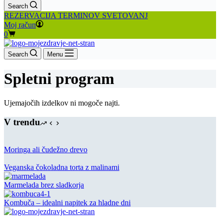
Search
REZERVACIJA TERMINOV SVETOVANJ
Moj račun
Shopping
0
cart
Search
Menu
Spletni program
Ujemajočih izdelkov ni mogoče najti.
V trendu
Moringa ali čudežno drevo
Veganska čokoladna torta z malinami
Marmelada brez sladkorja
Kombuča – idealni napitek za hladne dni