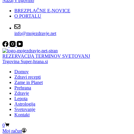
Nazaj v trgovino
BREZPLAČNE E-NOVICE
O PORTALU
info@mojezdravje.net
REZERVACIJA TERMINOV SVETOVANJ
Trgovina Super-hrana.si
Domov
Zdravi recepti
Zame in Planet
Prehrana
Zdravje
Lepota
Astrologija
Svetovanje
Kontakt
Shopping
0
cart
Moj račun