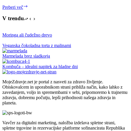
Kaj
Preberi več
nam
pove
V trendu
Luna
v
horoskopu?
Moringa ali čudežno drevo
Veganska čokoladna torta z malinami
Marmelada brez sladkorja
Kombuča – idealni napitek za hladne dni
MojeZdravje.net je portal z nasveti za zdravo življenje.
Obiskovalcem in uporabnikom strani približa način, kako lahko z
zavedanjem, voljo in spremembami v sebi, pripomoremo k trajnemu
zdravju, dobremu počutju, lepši prihodnosti našega zdravja in
planeta.
Vavčer za digitalni marketing, naložba izdelava spletne strani,
spletne trgovine in rezervacijske platforme sofinancirata Republika