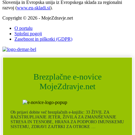
Slovenija in Evropska unija iz Evropskega sklada za regionalni
razvoj (
www.eu-skladi.si
).
Copyright © 2026 - MojeZdravje.net
O portalu
Splošni pogoji
Zasebnost in piškotki (GDPR)
Brezplačne e-novice
MojeZdravje.net
Ob prijavi dobite več brezplačnih e-knjižic: 33 ŽIVIL ZA
RAZSTRUPLJANJE JETER, ŽIVILA ZA ZMANJŠEVANJE
STRESA IN TESNOBE, HRANA ZA PODPORO IMUNSKEMU
SISTEMU, ZDRAVI ZAJTRKI ZA OTROKE …