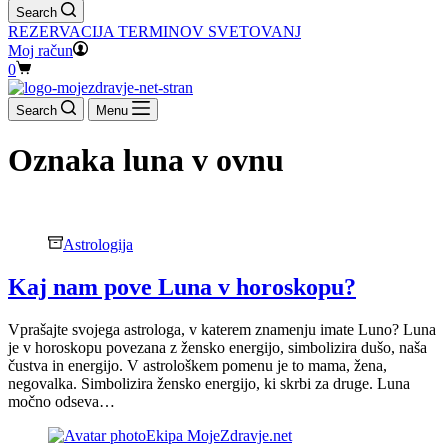
Search
REZERVACIJA TERMINOV SVETOVANJ
Moj račun
Shopping
0
cart
Search
Menu
Oznaka
luna v ovnu
Astrologija
Kaj nam pove Luna v horoskopu?
Vprašajte svojega astrologa, v katerem znamenju imate Luno? Luna
je v horoskopu povezana z žensko energijo, simbolizira dušo, naša
čustva in energijo. V astrološkem pomenu je to mama, žena,
negovalka. Simbolizira žensko energijo, ki skrbi za druge. Luna
močno odseva…
Ekipa MojeZdravje.net