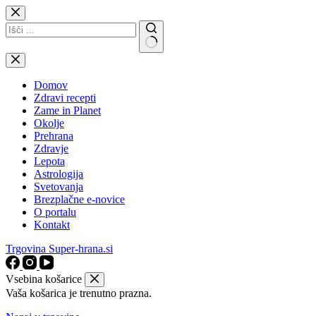
Skip
to
content
No
results
Domov
Zdravi recepti
Zame in Planet
Okolje
Prehrana
Zdravje
Lepota
Astrologija
Svetovanja
Brezplačne e-novice
O portalu
Kontakt
Trgovina Super-hrana.si
Vsebina košarice
Vaša košarica je trenutno prazna.