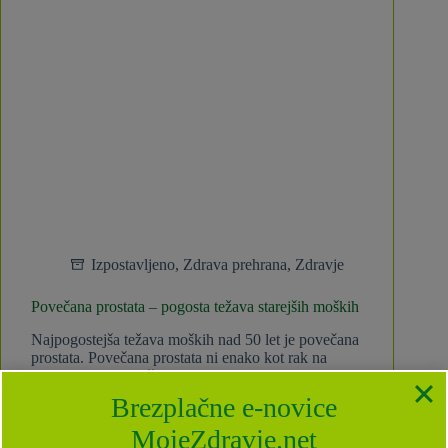
Izpostavljeno
,
Zdrava prehrana
,
Zdravje
Povečana prostata – pogosta težava starejših moških
Najpogostejša težava moških nad 50 let je povečana
prostata. Povečana prostata ni enako kot rak na
prostati in ne povečuje tveganja za raka. Vendar pa
lahko povzroči simptome, ki lahko vplivajo na
Brezplačne e-novice
kakovost življenja moškega. Prostata je majhna,
mišična žleza…
MojeZdravje.net