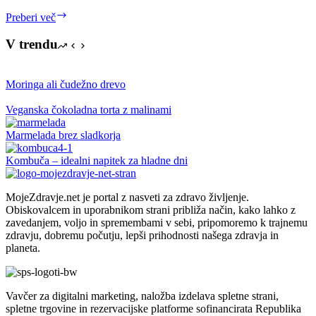
Kako
Preberi več
okolju
prijazna
V trendu
je
vaša
prehrana?
Moringa ali čudežno drevo
Veganska čokoladna torta z malinami
Marmelada brez sladkorja
Kombuča – idealni napitek za hladne dni
MojeZdravje.net je portal z nasveti za zdravo življenje.
Obiskovalcem in uporabnikom strani približa način, kako lahko z
zavedanjem, voljo in spremembami v sebi, pripomoremo k trajnemu
zdravju, dobremu počutju, lepši prihodnosti našega zdravja in
planeta.
Vavčer za digitalni marketing, naložba izdelava spletne strani,
spletne trgovine in rezervacijske platforme sofinancirata Republika