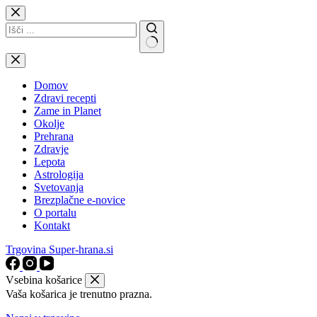
Skip
to
content
No
results
Domov
Zdravi recepti
Zame in Planet
Okolje
Prehrana
Zdravje
Lepota
Astrologija
Svetovanja
Brezplačne e-novice
O portalu
Kontakt
Trgovina Super-hrana.si
Vsebina košarice
Vaša košarica je trenutno prazna.