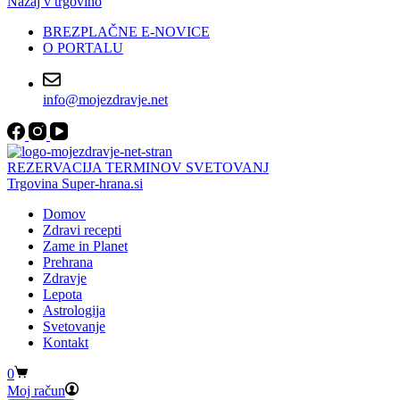
Nazaj v trgovino
BREZPLAČNE E-NOVICE
O PORTALU
info@mojezdravje.net
REZERVACIJA TERMINOV SVETOVANJ
Trgovina Super-hrana.si
Domov
Zdravi recepti
Zame in Planet
Prehrana
Zdravje
Lepota
Astrologija
Svetovanje
Kontakt
Shopping
0
cart
Moj račun