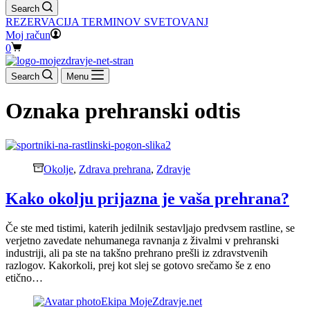
Search
REZERVACIJA TERMINOV SVETOVANJ
Moj račun
Shopping
0
cart
Search
Menu
Oznaka
prehranski odtis
Okolje
,
Zdrava prehrana
,
Zdravje
Kako okolju prijazna je vaša prehrana?
Če ste med tistimi, katerih jedilnik sestavljajo predvsem rastline, se
verjetno zavedate nehumanega ravnanja z živalmi v prehranski
industriji, ali pa ste na takšno prehrano prešli iz zdravstvenih
razlogov. Kakorkoli, prej kot slej se gotovo srečamo še z eno
etično…
Ekipa MojeZdravje.net