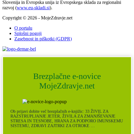
Slovenija in Evropska unija iz Evropskega sklada za regionalni
razvoj (
www.eu-skladi.si
).
Copyright © 2026 - MojeZdravje.net
O portalu
Splošni pogoji
Zasebnost in piškotki (GDPR)
Brezplačne e-novice
MojeZdravje.net
Ob prijavi dobite več brezplačnih e-knjižic: 33 ŽIVIL ZA
RAZSTRUPLJANJE JETER, ŽIVILA ZA ZMANJŠEVANJE
STRESA IN TESNOBE, HRANA ZA PODPORO IMUNSKEMU
SISTEMU, ZDRAVI ZAJTRKI ZA OTROKE …