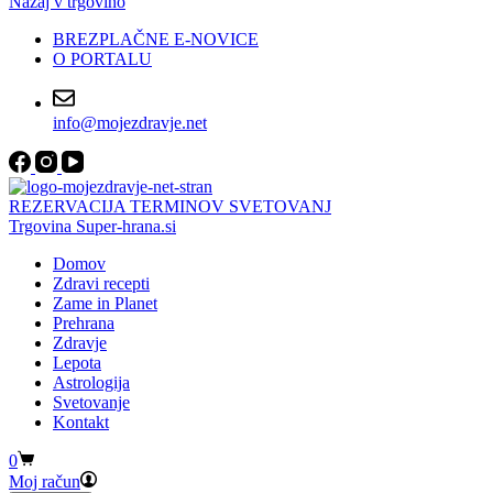
Nazaj v trgovino
BREZPLAČNE E-NOVICE
O PORTALU
info@mojezdravje.net
REZERVACIJA TERMINOV SVETOVANJ
Trgovina Super-hrana.si
Domov
Zdravi recepti
Zame in Planet
Prehrana
Zdravje
Lepota
Astrologija
Svetovanje
Kontakt
Shopping
0
cart
Moj račun