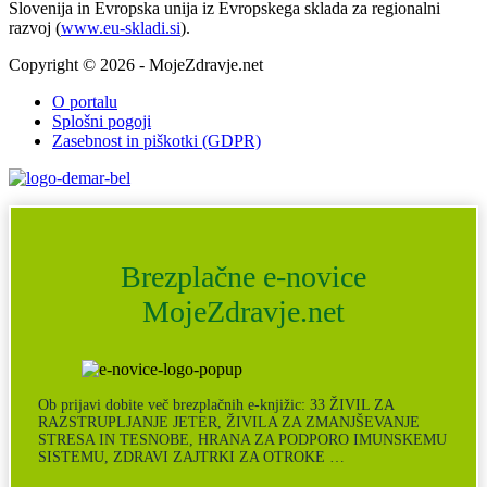
Slovenija in Evropska unija iz Evropskega sklada za regionalni
razvoj (
www.eu-skladi.si
).
Copyright © 2026 - MojeZdravje.net
O portalu
Splošni pogoji
Zasebnost in piškotki (GDPR)
Brezplačne e-novice
MojeZdravje.net
Ob prijavi dobite več brezplačnih e-knjižic: 33 ŽIVIL ZA
RAZSTRUPLJANJE JETER, ŽIVILA ZA ZMANJŠEVANJE
STRESA IN TESNOBE, HRANA ZA PODPORO IMUNSKEMU
SISTEMU, ZDRAVI ZAJTRKI ZA OTROKE …