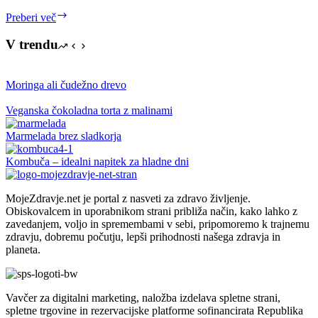
Kravje
Preberi več
mleko
(je
V trendu
dobro
za
teličke)
Moringa ali čudežno drevo
Veganska čokoladna torta z malinami
Marmelada brez sladkorja
Kombuča – idealni napitek za hladne dni
MojeZdravje.net je portal z nasveti za zdravo življenje.
Obiskovalcem in uporabnikom strani približa način, kako lahko z
zavedanjem, voljo in spremembami v sebi, pripomoremo k trajnemu
zdravju, dobremu počutju, lepši prihodnosti našega zdravja in
planeta.
Vavčer za digitalni marketing, naložba izdelava spletne strani,
spletne trgovine in rezervacijske platforme sofinancirata Republika