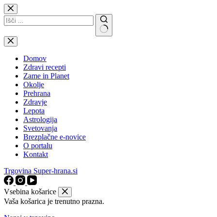
Skip
to
content
No
results
Domov
Zdravi recepti
Zame in Planet
Okolje
Prehrana
Zdravje
Lepota
Astrologija
Svetovanja
Brezplačne e-novice
O portalu
Kontakt
Trgovina Super-hrana.si
Vsebina košarice
Vaša košarica je trenutno prazna.