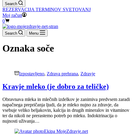
Search
REZERVACIJA TERMINOV SVETOVANJ
Moj račun
Shopping
0
cart
Search
Menu
Oznaka
soče
Izpostavljeno
,
Zdrava prehrana
,
Zdravje
Kravje mleko (je dobro za teličke)
Obravnava mleka in mlečnih izdelkov je zanimiva predvsem zaradi
napačnega prepričanja ljudi, da je mleko nujno za zdravje, da
vsebuje veliko beljakovin, kalcija in drugih mineralov in vitaminov
ter da nikoli ne prerastemo potreb po mleku. Indoktrinacija o
nujnosti uživanja…
Ekipa MojeZdravje.net