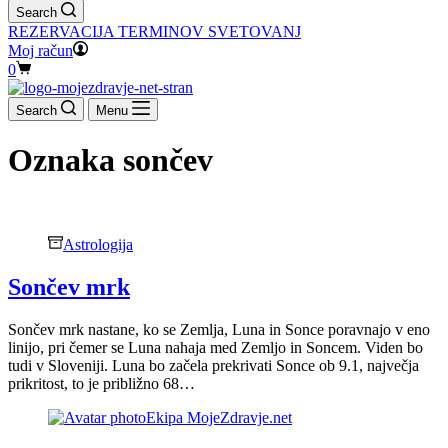
Search
REZERVACIJA TERMINOV SVETOVANJ
Moj račun
Shopping
0
cart
Search
Menu
Oznaka
sončev
Astrologija
Sončev mrk
Sončev mrk nastane, ko se Zemlja, Luna in Sonce poravnajo v eno
linijo, pri čemer se Luna nahaja med Zemljo in Soncem. Viden bo
tudi v Sloveniji. Luna bo začela prekrivati Sonce ob 9.1, največja
prikritost, to je približno 68…
Ekipa MojeZdravje.net