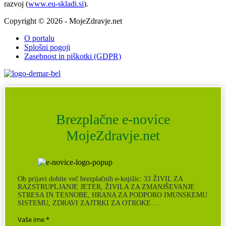
razvoj (
www.eu-skladi.si
).
Copyright © 2026 - MojeZdravje.net
O portalu
Splošni pogoji
Zasebnost in piškotki (GDPR)
Brezplačne e-novice
MojeZdravje.net
Ob prijavi dobite več brezplačnih e-knjižic: 33 ŽIVIL ZA
RAZSTRUPLJANJE JETER, ŽIVILA ZA ZMANJŠEVANJE
STRESA IN TESNOBE, HRANA ZA PODPORO IMUNSKEMU
SISTEMU, ZDRAVI ZAJTRKI ZA OTROKE …
Vaše ime