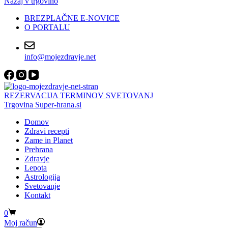
Nazaj v trgovino
BREZPLAČNE E-NOVICE
O PORTALU
info@mojezdravje.net
REZERVACIJA TERMINOV SVETOVANJ
Trgovina Super-hrana.si
Domov
Zdravi recepti
Zame in Planet
Prehrana
Zdravje
Lepota
Astrologija
Svetovanje
Kontakt
Shopping
0
cart
Moj račun