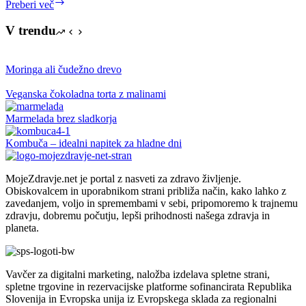
Sončev
Preberi več
mrk
V trendu
Moringa ali čudežno drevo
Veganska čokoladna torta z malinami
Marmelada brez sladkorja
Kombuča – idealni napitek za hladne dni
MojeZdravje.net je portal z nasveti za zdravo življenje.
Obiskovalcem in uporabnikom strani približa način, kako lahko z
zavedanjem, voljo in spremembami v sebi, pripomoremo k trajnemu
zdravju, dobremu počutju, lepši prihodnosti našega zdravja in
planeta.
Vavčer za digitalni marketing, naložba izdelava spletne strani,
spletne trgovine in rezervacijske platforme sofinancirata Republika
Slovenija in Evropska unija iz Evropskega sklada za regionalni