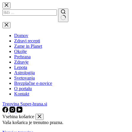
Skip
to
content
No
results
Domov
Zdravi recepti
Zame in Planet
Okolje
Prehrana
Zdravje
Lepota
Astrologija
Svetovanja
Brezplačne e-novice
O portalu
Kontakt
Trgovina Super-hrana.si
Vsebina košarice
Vaša košarica je trenutno prazna.