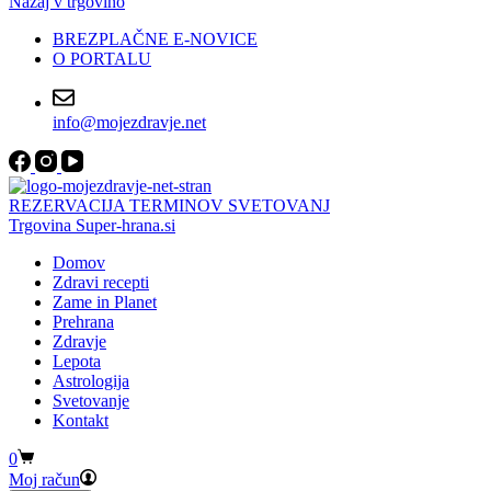
Nazaj v trgovino
BREZPLAČNE E-NOVICE
O PORTALU
info@mojezdravje.net
REZERVACIJA TERMINOV SVETOVANJ
Trgovina Super-hrana.si
Domov
Zdravi recepti
Zame in Planet
Prehrana
Zdravje
Lepota
Astrologija
Svetovanje
Kontakt
Shopping
0
cart
Moj račun