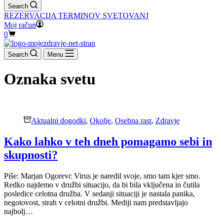
Search
REZERVACIJA TERMINOV SVETOVANJ
Moj račun
Shopping
0
cart
Search
Menu
Oznaka
svetu
Aktualni dogodki
,
Okolje
,
Osebna rast
,
Zdravje
Kako lahko v teh dneh pomagamo sebi in
skupnosti?
Piše: Marjan Ogorevc Virus je naredil svoje, smo tam kjer smo.
Redko najdemo v družbi situacijo, da bi bila vključena in čutila
posledice celotna družba. V sedanji situaciji je nastala panika,
negotovost, strah v celotni družbi. Mediji nam predstavljajo
najbolj…