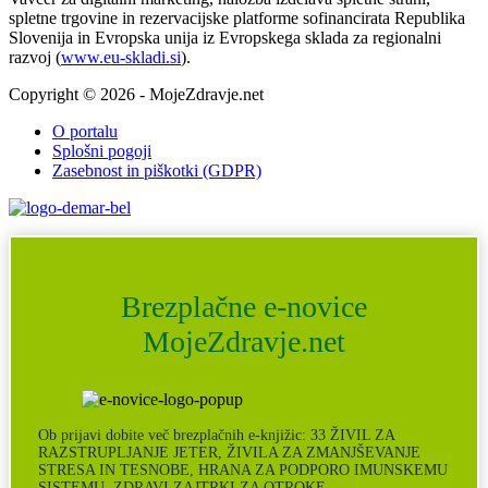
spletne trgovine in rezervacijske platforme sofinancirata Republika
Slovenija in Evropska unija iz Evropskega sklada za regionalni
razvoj (
www.eu-skladi.si
).
Copyright © 2026 - MojeZdravje.net
O portalu
Splošni pogoji
Zasebnost in piškotki (GDPR)
Brezplačne e-novice
MojeZdravje.net
Ob prijavi dobite več brezplačnih e-knjižic: 33 ŽIVIL ZA
RAZSTRUPLJANJE JETER, ŽIVILA ZA ZMANJŠEVANJE
STRESA IN TESNOBE, HRANA ZA PODPORO IMUNSKEMU
SISTEMU, ZDRAVI ZAJTRKI ZA OTROKE …