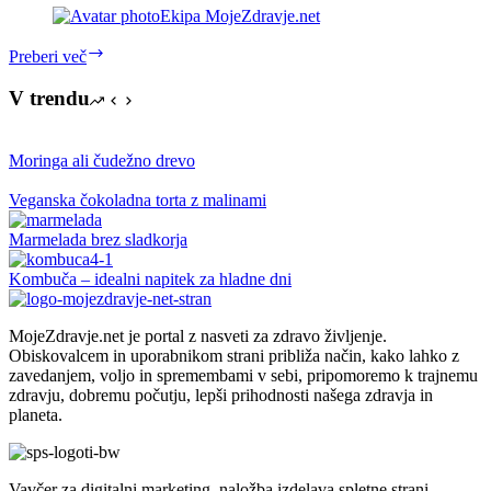
Ekipa MojeZdravje.net
Kako
Preberi več
lahko
v
V trendu
teh
dneh
pomagamo
Moringa ali čudežno drevo
sebi
in
Veganska čokoladna torta z malinami
skupnosti?
Marmelada brez sladkorja
Kombuča – idealni napitek za hladne dni
MojeZdravje.net je portal z nasveti za zdravo življenje.
Obiskovalcem in uporabnikom strani približa način, kako lahko z
zavedanjem, voljo in spremembami v sebi, pripomoremo k trajnemu
zdravju, dobremu počutju, lepši prihodnosti našega zdravja in
planeta.
Vavčer za digitalni marketing, naložba izdelava spletne strani,