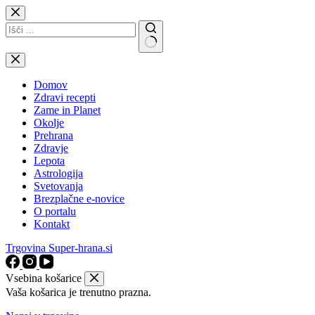
Skip
to
content
No
results
Domov
Zdravi recepti
Zame in Planet
Okolje
Prehrana
Zdravje
Lepota
Astrologija
Svetovanja
Brezplačne e-novice
O portalu
Kontakt
Trgovina Super-hrana.si
Vsebina košarice
Vaša košarica je trenutno prazna.