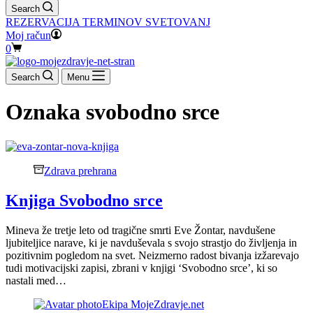
Search
REZERVACIJA TERMINOV SVETOVANJ
Moj račun
Shopping
0
cart
Search
Menu
Oznaka
svobodno srce
Zdrava prehrana
Knjiga Svobodno srce
Mineva že tretje leto od tragične smrti Eve Žontar, navdušene
ljubiteljice narave, ki je navduševala s svojo strastjo do življenja in
pozitivnim pogledom na svet. Neizmerno radost bivanja izžarevajo
tudi motivacijski zapisi, zbrani v knjigi ‘Svobodno srce’, ki so
nastali med…
Ekipa MojeZdravje.net