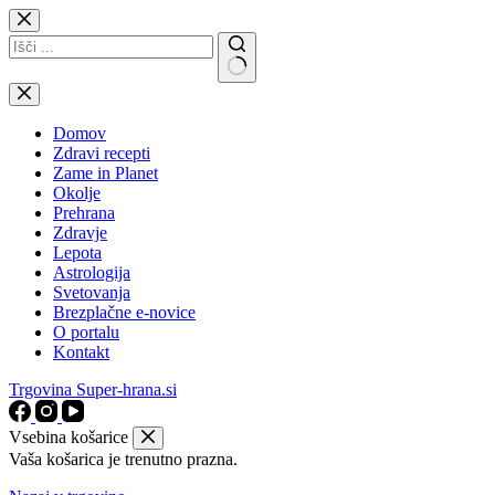
Skip
to
content
No
results
Domov
Zdravi recepti
Zame in Planet
Okolje
Prehrana
Zdravje
Lepota
Astrologija
Svetovanja
Brezplačne e-novice
O portalu
Kontakt
Trgovina Super-hrana.si
Vsebina košarice
Vaša košarica je trenutno prazna.