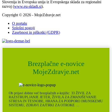
Slovenija in Evropska unija iz Evropskega sklada za regionalni
razvoj (
www.eu-skladi.si
).
Copyright © 2026 - MojeZdravje.net
O portalu
Splošni pogoji
Zasebnost in piškotki (GDPR)
Brezplačne e-novice
MojeZdravje.net
Ob prijavi dobite več brezplačnih e-knjižic: 33 ŽIVIL ZA
RAZSTRUPLJANJE JETER, ŽIVILA ZA ZMANJŠEVANJE
STRESA IN TESNOBE, HRANA ZA PODPORO IMUNSKEMU
SISTEMU, ZDRAVI ZAJTRKI ZA OTROKE …