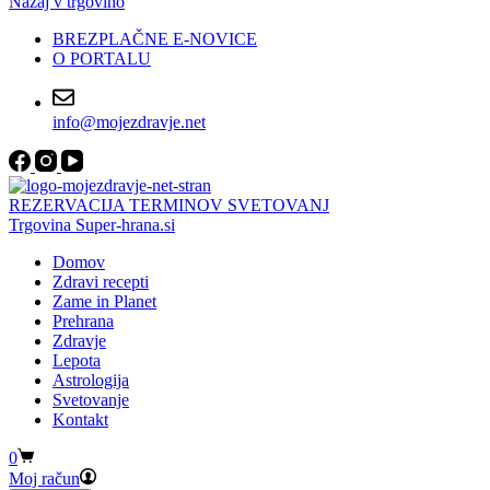
Nazaj v trgovino
BREZPLAČNE E-NOVICE
O PORTALU
info@mojezdravje.net
REZERVACIJA TERMINOV SVETOVANJ
Trgovina Super-hrana.si
Domov
Zdravi recepti
Zame in Planet
Prehrana
Zdravje
Lepota
Astrologija
Svetovanje
Kontakt
Shopping
0
cart
Moj račun