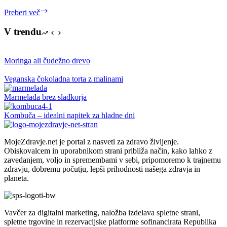
Knjiga
Preberi več
Svobodno
srce
V trendu
Moringa ali čudežno drevo
Veganska čokoladna torta z malinami
Marmelada brez sladkorja
Kombuča – idealni napitek za hladne dni
MojeZdravje.net je portal z nasveti za zdravo življenje.
Obiskovalcem in uporabnikom strani približa način, kako lahko z
zavedanjem, voljo in spremembami v sebi, pripomoremo k trajnemu
zdravju, dobremu počutju, lepši prihodnosti našega zdravja in
planeta.
Vavčer za digitalni marketing, naložba izdelava spletne strani,
spletne trgovine in rezervacijske platforme sofinancirata Republika