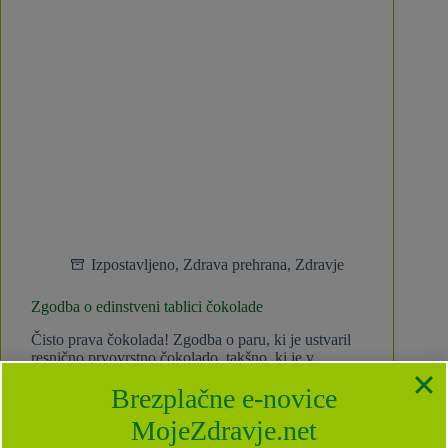
Izpostavljeno
,
Zdrava prehrana
,
Zdravje
Zgodba o edinstveni tablici čokolade
Čisto prava čokolada! Zgodba o paru, ki je ustvaril
resnično prvovrstno čokolado, takšno, ki je v
Sloveniji ni bilo. Dokler je nista ustvarila onadva –
Brezplačne e-novice
Martina in Sebastjan. 20 chocolate. Zakaj je njuna
čokolada drugačna od drugih, si preberite v…
MojeZdravje.net
Ekipa MojeZdravje.net
3 komentarji