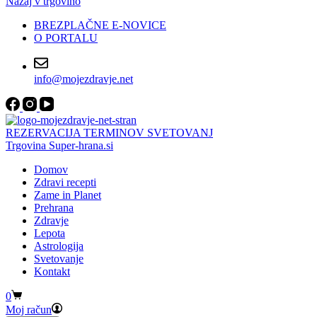
Nazaj v trgovino
BREZPLAČNE E-NOVICE
O PORTALU
info@mojezdravje.net
REZERVACIJA TERMINOV SVETOVANJ
Trgovina Super-hrana.si
Domov
Zdravi recepti
Zame in Planet
Prehrana
Zdravje
Lepota
Astrologija
Svetovanje
Kontakt
Shopping
0
cart
Moj račun