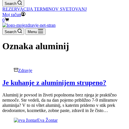
Search
REZERVACIJA TERMINOV SVETOVANJ
Moj račun
Shopping
0
cart
Search
Menu
Oznaka
aluminij
Zdravje
Je kuhanje z aluminijem strupeno?
Aluminij je povsod in živeti popolnoma brez njega je praktično
nemooče. Ste vedeli, da na dan pojemo približno 7-9 miliramov
aluminija? V to ni vštet aluminij, s katerim pridemo v stik prek
deodorantov, kozmetike, zobne paste, zdravil in že čisto…
Eva Žontar