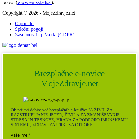
razvoj (
www.eu-skladi.si
).
Copyright © 2026 - MojeZdravje.net
O portalu
Splošni pogoji
Zasebnost in piškotki (GDPR)
Brezplačne e-novice
MojeZdravje.net
Ob prijavi dobite več brezplačnih e-knjižic: 33 ŽIVIL ZA
RAZSTRUPLJANJE JETER, ŽIVILA ZA ZMANJŠEVANJE
STRESA IN TESNOBE, HRANA ZA PODPORO IMUNSKEMU
SISTEMU, ZDRAVI ZAJTRKI ZA OTROKE …
Vaše ime