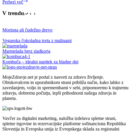
Je
Preberi več
kuhanje
z
V trendu
aluminijem
strupeno?
Moringa ali čudežno drevo
Veganska čokoladna torta z malinami
Marmelada brez sladkorja
Kombuča – idealni napitek za hladne dni
MojeZdravje.net je portal z nasveti za zdravo življenje.
Obiskovalcem in uporabnikom strani približa način, kako lahko z
zavedanjem, voljo in spremembami v sebi, pripomoremo k trajnemu
zdravju, dobremu počutju, lepši prihodnosti našega zdravja in
planeta.
Vavčer za digitalni marketing, naložba izdelava spletne strani,
spletne trgovine in rezervacijske platforme sofinancirata Republika
Slovenija in Evropska unija iz Evropskega sklada za regionalni