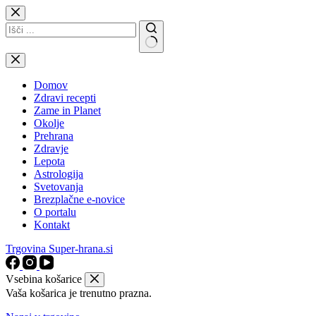
Skip
to
content
No
results
Domov
Zdravi recepti
Zame in Planet
Okolje
Prehrana
Zdravje
Lepota
Astrologija
Svetovanja
Brezplačne e-novice
O portalu
Kontakt
Trgovina Super-hrana.si
Vsebina košarice
Vaša košarica je trenutno prazna.