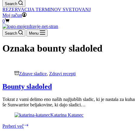
Search
REZERVACIJA TERMINOV SVETOVANJ
Moj račun
Shopping
0
cart
Search
Menu
Oznaka
bounty sladoled
Zdrave sladice
,
Zdravi recepti
Bounty sladoled
Tokrat z vami delimo eno naših najljubših sladic, ki je nastala za kuh
še Sunwarrior beljakovine, ki dajo sladici…
Katarina Katanec
Bounty
Preberi več
sladoled