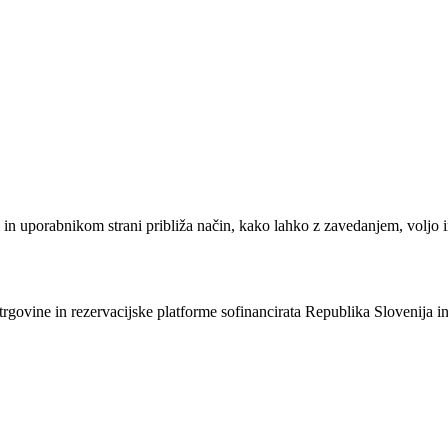
em in uporabnikom strani približa način, kako lahko z zavedanjem, vol
e trgovine in rezervacijske platforme sofinancirata Republika Slovenija 