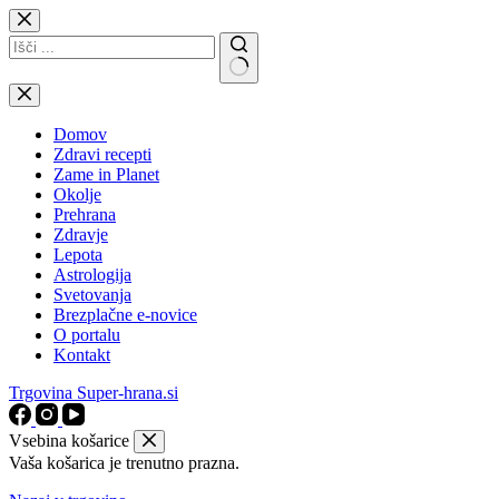
Skip
to
content
No
results
Domov
Zdravi recepti
Zame in Planet
Okolje
Prehrana
Zdravje
Lepota
Astrologija
Svetovanja
Brezplačne e-novice
O portalu
Kontakt
Trgovina Super-hrana.si
Vsebina košarice
Vaša košarica je trenutno prazna.