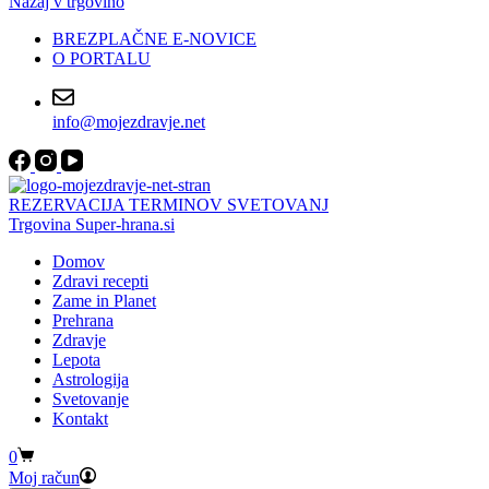
Nazaj v trgovino
BREZPLAČNE E-NOVICE
O PORTALU
info@mojezdravje.net
REZERVACIJA TERMINOV SVETOVANJ
Trgovina Super-hrana.si
Domov
Zdravi recepti
Zame in Planet
Prehrana
Zdravje
Lepota
Astrologija
Svetovanje
Kontakt
Shopping
0
cart
Moj račun