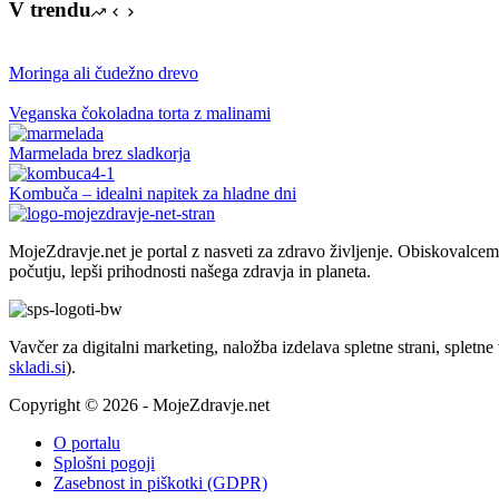
V trendu
Moringa ali čudežno drevo
Veganska čokoladna torta z malinami
Marmelada brez sladkorja
Kombuča – idealni napitek za hladne dni
MojeZdravje.net je portal z nasveti za zdravo življenje. Obiskovalc
počutju, lepši prihodnosti našega zdravja in planeta.
Vavčer za digitalni marketing, naložba izdelava spletne strani, spletn
skladi.si
).
Copyright © 2026 - MojeZdravje.net
O portalu
Splošni pogoji
Zasebnost in piškotki (GDPR)