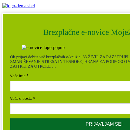
Brezplačne e-novice MojeZ
Ob prijavi dobite več brezplačnih e-knjižic: 33 ŽIVIL ZA RAZSTR
ZMANJŠEVANJE STRESA IN TESNOBE, HRANA ZA PODPORO I
ZAJTRKI ZA OTROKE …
Vaše ime
Vaša e-pošta
PRIJAVLJAM SE!