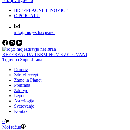
Nazaj v trgovino
BREZPLAČNE E-NOVICE
O PORTALU
info@mojezdravje.net
REZERVACIJA TERMINOV SVETOVANJ
Trgovina Super-hrana.si
Domov
Zdravi recepti
Zame in Planet
Prehrana
Zdravje
Lepota
Astrologija
Svetovanje
Kontakt
Shopping
0
cart
Moj račun