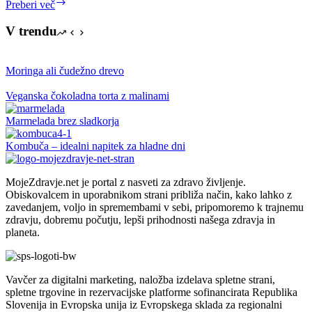
Puding
Preberi več
1
A!
V trendu
Moringa ali čudežno drevo
Veganska čokoladna torta z malinami
Marmelada brez sladkorja
Kombuča – idealni napitek za hladne dni
MojeZdravje.net je portal z nasveti za zdravo življenje.
Obiskovalcem in uporabnikom strani približa način, kako lahko z
zavedanjem, voljo in spremembami v sebi, pripomoremo k trajnemu
zdravju, dobremu počutju, lepši prihodnosti našega zdravja in
planeta.
Vavčer za digitalni marketing, naložba izdelava spletne strani,
spletne trgovine in rezervacijske platforme sofinancirata Republika
Slovenija in Evropska unija iz Evropskega sklada za regionalni