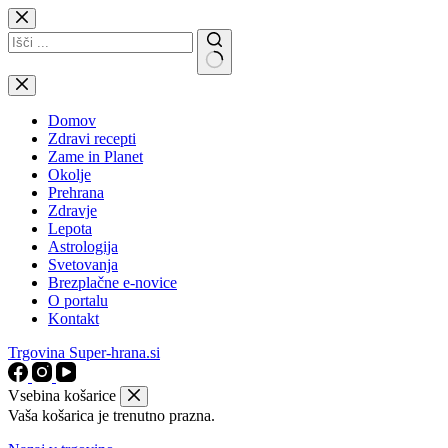
Skip
to
content
No
results
Domov
Zdravi recepti
Zame in Planet
Okolje
Prehrana
Zdravje
Lepota
Astrologija
Svetovanja
Brezplačne e-novice
O portalu
Kontakt
Trgovina Super-hrana.si
Vsebina košarice
Vaša košarica je trenutno prazna.