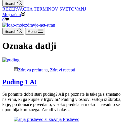
Search
REZERVACIJA TERMINOV SVETOVANJ
Moj račun
Shopping
0
cart
Search
Menu
Oznaka
datlji
Zdrava prehrana
,
Zdravi recepti
Puding 1 A!
Še pomnite dobri stari puding? Ali pa poznate le takega s smetano
na vrhu, ki ga kupite v trgovini? Puding v osnovi sestoji iz škroba,
ki je, po domače povedano, visoko predelana moka – navadno se
uporablja koruznega. Zaradi visoke…
Anja Pristavec