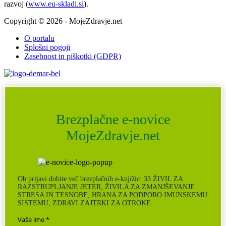
razvoj (
www.eu-skladi.si
).
Copyright © 2026 - MojeZdravje.net
O portalu
Splošni pogoji
Zasebnost in piškotki (GDPR)
Brezplačne e-novice
MojeZdravje.net
Ob prijavi dobite več brezplačnih e-knjižic: 33 ŽIVIL ZA
RAZSTRUPLJANJE JETER, ŽIVILA ZA ZMANJŠEVANJE
STRESA IN TESNOBE, HRANA ZA PODPORO IMUNSKEMU
SISTEMU, ZDRAVI ZAJTRKI ZA OTROKE …
Vaše ime