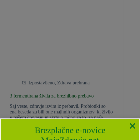
Izpostavljeno
,
Zdrava prehrana
3 fermentirana živila za brezhibno prebavo
Saj veste, zdravje izvira iz prebavil. Probiotiki so
ena beseda za bilijone majhnih organizmov, ki živijo
v našem črevesju in skrbijo točno za to, za naše
zdravje. Med dobre in koristne črevesne bakterije
Brezplačne e-novice
spadajo Lactobacillus, Bifidobacterium,
Saccharomyces boulardii, Streptococcus
thermophilus,…