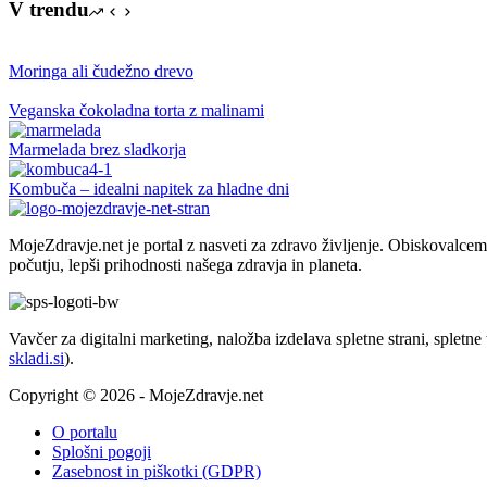
za
V trendu
detox
celo
leto
Moringa ali čudežno drevo
Veganska čokoladna torta z malinami
Marmelada brez sladkorja
Kombuča – idealni napitek za hladne dni
MojeZdravje.net je portal z nasveti za zdravo življenje. Obiskovalc
počutju, lepši prihodnosti našega zdravja in planeta.
Vavčer za digitalni marketing, naložba izdelava spletne strani, spletn
skladi.si
).
Copyright © 2026 - MojeZdravje.net
O portalu
Splošni pogoji
Zasebnost in piškotki (GDPR)