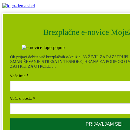
Brezplačne e-novice MojeZ
Ob prijavi dobite več brezplačnih e-knjižic: 33 ŽIVIL ZA RAZSTR
ZMANJŠEVANJE STRESA IN TESNOBE, HRANA ZA PODPORO I
ZAJTRKI ZA OTROKE …
Vaše ime
Vaša e-pošta
PRIJAVLJAM SE!