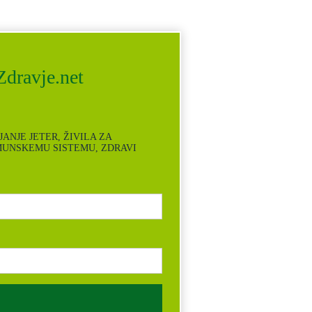
dravje.net
UPLJANJE JETER, ŽIVILA ZA
MUNSKEMU SISTEMU, ZDRAVI