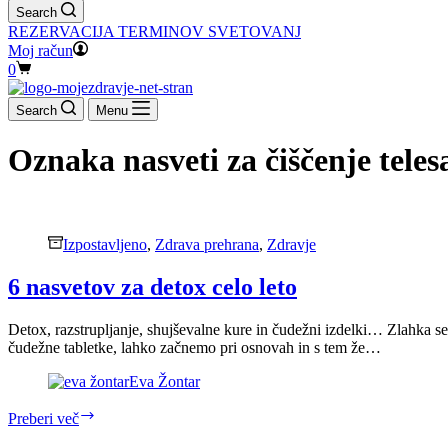
Search
REZERVACIJA TERMINOV SVETOVANJ
Moj račun
Shopping
0
cart
Search
Menu
Oznaka
nasveti za čiščenje teles
Izpostavljeno
,
Zdrava prehrana
,
Zdravje
6 nasvetov za detox celo leto
Detox, razstrupljanje, shujševalne kure in čudežni izdelki… Zlahka s
čudežne tabletke, lahko začnemo pri osnovah in s tem že…
Eva Žontar
6
Preberi več
nasvetov