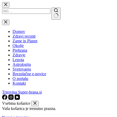
Skip
to
content
No
results
Domov
Zdravi recepti
Zame in Planet
Okolje
Prehrana
Zdravje
Lepota
Astrologija
Svetovanja
Brezplačne e-novice
O portalu
Kontakt
Trgovina Super-hrana.si
Vsebina košarice
Vaša košarica je trenutno prazna.