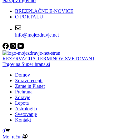
Nazaj v trgovino
BREZPLAČNE E-NOVICE
O PORTALU
info@mojezdravje.net
REZERVACIJA TERMINOV SVETOVANJ
Trgovina Super-hrana.si
Domov
Zdravi recepti
Zame in Planet
Prehrana
Zdravje
Lepota
Astrologija
Svetovanje
Kontakt
Shopping
0
cart
Moj račun