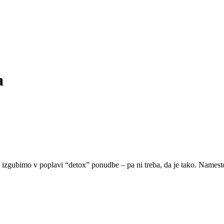
a
e izgubimo v poplavi “detox” ponudbe – pa ni treba, da je tako. Namest