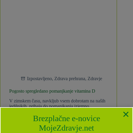
Izpostavljeno
,
Zdrava prehrana
,
Zdravje
Pogosto spregledano pomanjkanje vitamina D
V zimskem času, navkljub vsem dobrotam na naših
jedilnikih, prihaja do pomanjkanja izjemno
pomembnega vitamina D. Gre za steroidni, v
Brezplačne e-novice
maščobi topni hormon, ki se v večini (80 – 90 %)
tvori v našem telesu in na raven katerega le…
MojeZdravje.net
Anja Pristavec