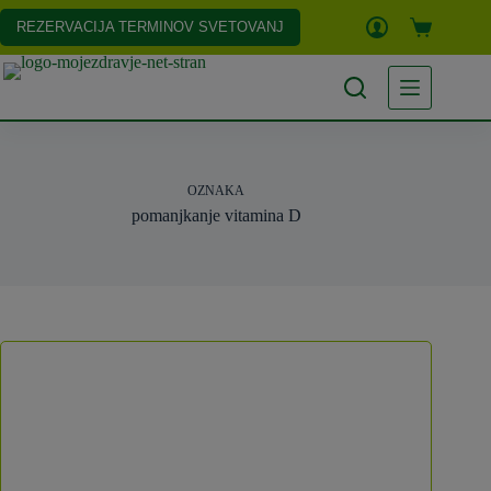
Skip
to
REZERVACIJA TERMINOV SVETOVANJ
Shopping
content
cart
OZNAKA
pomanjkanje vitamina D