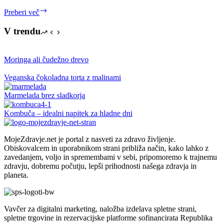
Pet
Preberi več
najpogostejših
obžalovanj
V trendu
umirajočih
Moringa ali čudežno drevo
Veganska čokoladna torta z malinami
Marmelada brez sladkorja
Kombuča – idealni napitek za hladne dni
MojeZdravje.net je portal z nasveti za zdravo življenje.
Obiskovalcem in uporabnikom strani približa način, kako lahko z
zavedanjem, voljo in spremembami v sebi, pripomoremo k trajnemu
zdravju, dobremu počutju, lepši prihodnosti našega zdravja in
planeta.
Vavčer za digitalni marketing, naložba izdelava spletne strani,
spletne trgovine in rezervacijske platforme sofinancirata Republika