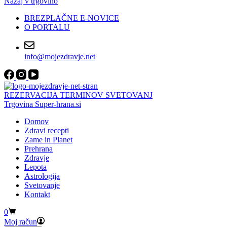
Nazaj v trgovino
BREZPLAČNE E-NOVICE
O PORTALU
info@mojezdravje.net
REZERVACIJA TERMINOV SVETOVANJ
Trgovina Super-hrana.si
Domov
Zdravi recepti
Zame in Planet
Prehrana
Zdravje
Lepota
Astrologija
Svetovanje
Kontakt
Shopping
0
cart
Moj račun