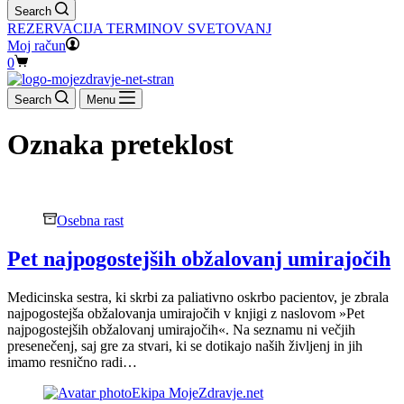
Search
REZERVACIJA TERMINOV SVETOVANJ
Moj račun
Shopping
0
cart
Search
Menu
Oznaka
preteklost
Osebna rast
Pet najpogostejših obžalovanj umirajočih
Medicinska sestra, ki skrbi za paliativno oskrbo pacientov, je zbrala
najpogostejša obžalovanja umirajočih v knjigi z naslovom »Pet
najpogostejših obžalovanj umirajočih«. Na seznamu ni večjih
presenečenj, saj gre za stvari, ki se dotikajo naših življenj in jih
imamo resnično radi…
Ekipa MojeZdravje.net