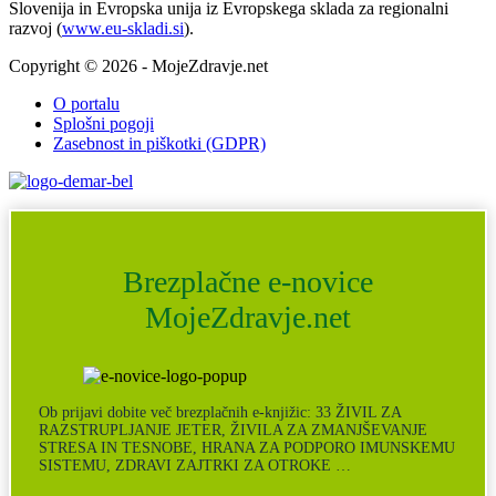
Slovenija in Evropska unija iz Evropskega sklada za regionalni
razvoj (
www.eu-skladi.si
).
Copyright © 2026 - MojeZdravje.net
O portalu
Splošni pogoji
Zasebnost in piškotki (GDPR)
Brezplačne e-novice
MojeZdravje.net
Ob prijavi dobite več brezplačnih e-knjižic: 33 ŽIVIL ZA
RAZSTRUPLJANJE JETER, ŽIVILA ZA ZMANJŠEVANJE
STRESA IN TESNOBE, HRANA ZA PODPORO IMUNSKEMU
SISTEMU, ZDRAVI ZAJTRKI ZA OTROKE …