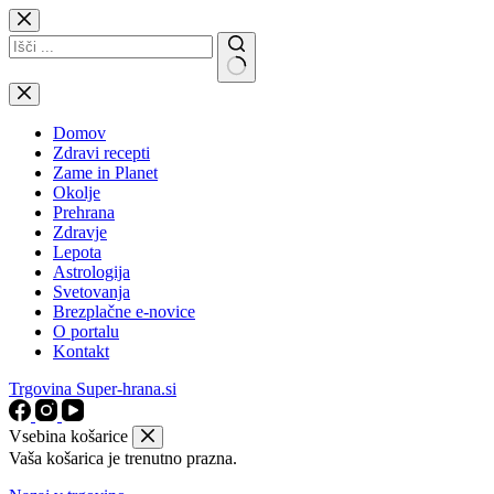
Skip
to
content
No
results
Domov
Zdravi recepti
Zame in Planet
Okolje
Prehrana
Zdravje
Lepota
Astrologija
Svetovanja
Brezplačne e-novice
O portalu
Kontakt
Trgovina Super-hrana.si
Vsebina košarice
Vaša košarica je trenutno prazna.