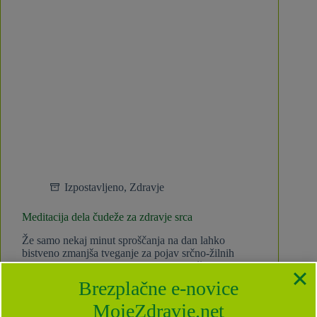
Izpostavljeno
,
Zdravje
Meditacija dela čudeže za zdravje srca
Že samo nekaj minut sproščanja na dan lahko
bistveno zmanjša tveganje za pojav srčno-žilnih
bolezni. Dnevna meditacija lahko vključuje tehnike
globokega dihanja, kontemplacijo v tišini ali
Brezplačne e-novice
koncentriranje na določeno stvar, na primer barvo,
stavek ali zvok (znan kot mantra) –…
MojeZdravje.net