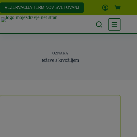
Skip
to
REZERVACIJA TERMINOV SVETOVANJ
Shopping
content
cart
OZNAKA
težave s krvožiljem