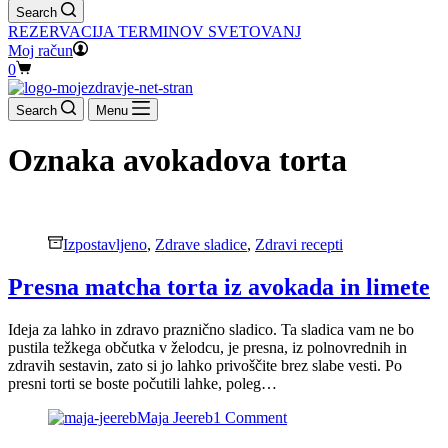
Search
REZERVACIJA TERMINOV SVETOVANJ
Moj račun
Shopping
0
cart
Search
Menu
Oznaka
avokadova torta
Izpostavljeno
,
Zdrave sladice
,
Zdravi recepti
Presna matcha torta iz avokada in limete
Ideja za lahko in zdravo praznično sladico. Ta sladica vam ne bo
pustila težkega občutka v želodcu, je presna, iz polnovrednih in
zdravih sestavin, zato si jo lahko privoščite brez slabe vesti. Po
presni torti se boste počutili lahke, poleg…
Maja Jeereb
1 Comment