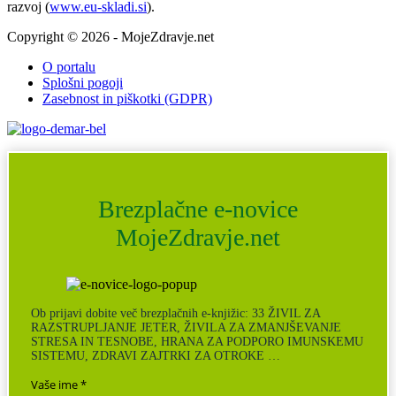
razvoj (
www.eu-skladi.si
).
Copyright © 2026 - MojeZdravje.net
O portalu
Splošni pogoji
Zasebnost in piškotki (GDPR)
Brezplačne e-novice
MojeZdravje.net
Ob prijavi dobite več brezplačnih e-knjižic: 33 ŽIVIL ZA
RAZSTRUPLJANJE JETER, ŽIVILA ZA ZMANJŠEVANJE
STRESA IN TESNOBE, HRANA ZA PODPORO IMUNSKEMU
SISTEMU, ZDRAVI ZAJTRKI ZA OTROKE …
Vaše ime