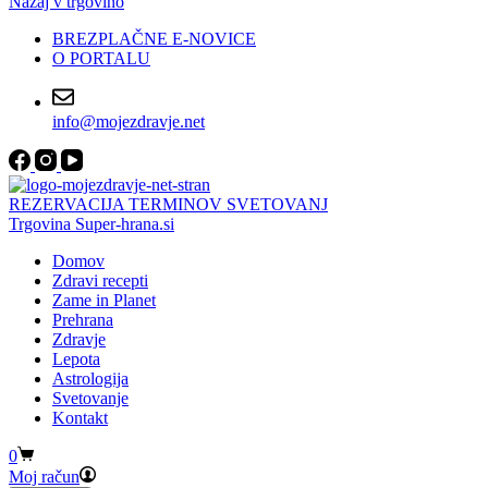
Nazaj v trgovino
BREZPLAČNE E-NOVICE
O PORTALU
info@mojezdravje.net
REZERVACIJA TERMINOV SVETOVANJ
Trgovina Super-hrana.si
Domov
Zdravi recepti
Zame in Planet
Prehrana
Zdravje
Lepota
Astrologija
Svetovanje
Kontakt
Shopping
0
cart
Moj račun