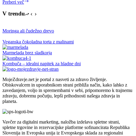
Presna
Preberi več
matcha
torta
V trendu
iz
avokada
in
Moringa ali čudežno drevo
limete
Veganska čokoladna torta z malinami
Marmelada brez sladkorja
Kombuča – idealni napitek za hladne dni
MojeZdravje.net je portal z nasveti za zdravo življenje.
Obiskovalcem in uporabnikom strani približa način, kako lahko z
zavedanjem, voljo in spremembami v sebi, pripomoremo k trajnemu
zdravju, dobremu počutju, lepši prihodnosti našega zdravja in
planeta.
Vavčer za digitalni marketing, naložba izdelava spletne strani,
spletne trgovine in rezervacijske platforme sofinancirata Republika
Slovenija in Evropska unija iz Evropskega sklada za regionalni