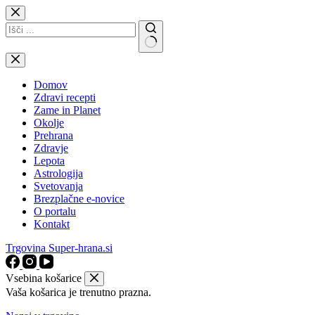
Skip
to
content
No
results
Domov
Zdravi recepti
Zame in Planet
Okolje
Prehrana
Zdravje
Lepota
Astrologija
Svetovanja
Brezplačne e-novice
O portalu
Kontakt
Trgovina Super-hrana.si
Vsebina košarice
Vaša košarica je trenutno prazna.