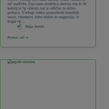
nič maščobe. Ena sama skodelica ohrovta ima le 36
kalorij in 5g vlaknin, kar je odlično za dobro
prebavo. Vsebuje veliko pomembnih hranilnih
snovi, vitaminov, folne kisline in magnezija. Je
bogat vir…
Maja Jeereb
Preberi več
10
razlogov
zakaj
uživati
ohrovt