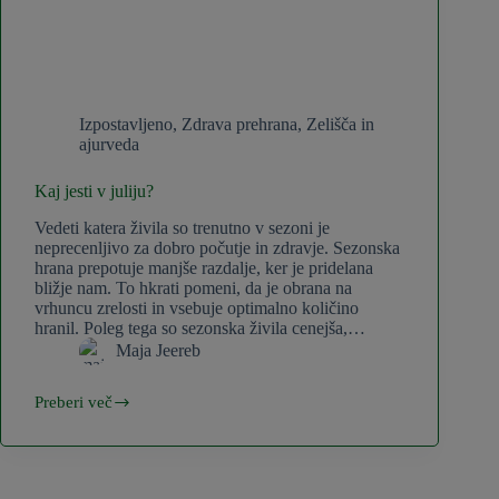
Izpostavljeno
,
Zdrava prehrana
,
Zelišča in
ajurveda
Kaj jesti v juliju?
Vedeti katera živila so trenutno v sezoni je
neprecenljivo za dobro počutje in zdravje. Sezonska
hrana prepotuje manjše razdalje, ker je pridelana
bližje nam. To hkrati pomeni, da je obrana na
vrhuncu zrelosti in vsebuje optimalno količino
hranil. Poleg tega so sezonska živila cenejša,…
Maja Jeereb
Preberi več
Kaj
jesti
v
juliju?