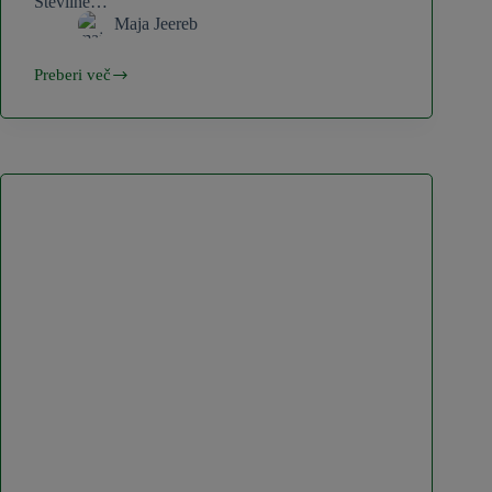
Številne…
Maja Jeereb
Preberi več
Poletni
recepti
s
kumaro