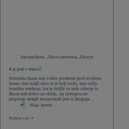
Izpostavljeno
,
Zdrava prehrana
,
Zdravje
Kaj jesti v marcu?
Sezonska hrana ima veliko prednosti pred uvoženo
hrano: ima boljši okus in je bolj sveža, ima večjo
hranilno vrednost, kar je boljše za naše zdravje in
hkrati tudi dobro za okolje, saj zelenjava ne
prepotuje dolgih transportnih poti iz drugega…
Maja Jeereb
Preberi več
Kaj
jesti