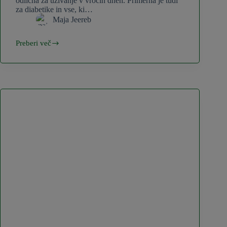
odlična za uživanje v vročih dneh. Primerna je tudi
za diabetike in vse, ki…
Maja Jeereb
Preberi več
Poletne
lučke
iz
lubenice
in
kokosovega
mleka