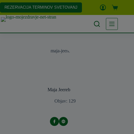
Skip
to
REZERVACIJA TERMINOV SVETOVANJ
Shopping
content
cart
Maja Jeereb
Objav: 129