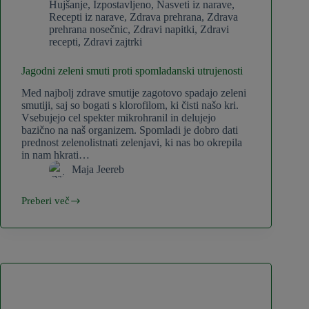
Hujšanje
,
Izpostavljeno
,
Nasveti iz narave
,
Recepti iz narave
,
Zdrava prehrana
,
Zdrava
prehrana nosečnic
,
Zdravi napitki
,
Zdravi
recepti
,
Zdravi zajtrki
Jagodni zeleni smuti proti spomladanski utrujenosti
Med najbolj zdrave smutije zagotovo spadajo zeleni
smutiji, saj so bogati s klorofilom, ki čisti našo kri.
Vsebujejo cel spekter mikrohranil in delujejo
bazično na naš organizem. Spomladi je dobro dati
prednost zelenolistnati zelenjavi, ki nas bo okrepila
in nam hkrati…
Maja Jeereb
Preberi več
Jagodni
zeleni
smuti
proti
spomladanski
utrujenosti