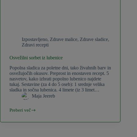
Izpostavljeno
,
Zdrave malice
,
Zdrave sladice
,
Zdravi recepti
Osvežilni sorbet iz lubenice
Popolna sladica za poletne dni, tako živahnih barv in
osvežujočih okusov. Preprost in enostaven recept. 5
nasvetov, kako izbrati popolno lubenico najdete
tukaj. Sestavine (za 4 do 5 oseb): 1 srednje velika
sladka in sočna lubenica. 4 limete (iz 3 limet…
Maja Jeereb
Preberi več
Osvežilni
sorbet
iz
lubenice