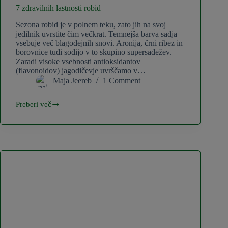
7 zdravilnih lastnosti robid
Sezona robid je v polnem teku, zato jih na svoj
jedilnik uvrstite čim večkrat. Temnejša barva sadja
vsebuje več blagodejnih snovi. Aronija, črni ribez in
borovnice tudi sodijo v to skupino supersadežev.
Zaradi visoke vsebnosti antioksidantov
(flavonoidov) jagodičevje uvrščamo v…
Maja Jeereb
1 Comment
Preberi več
7
zdravilnih
lastnosti
robid