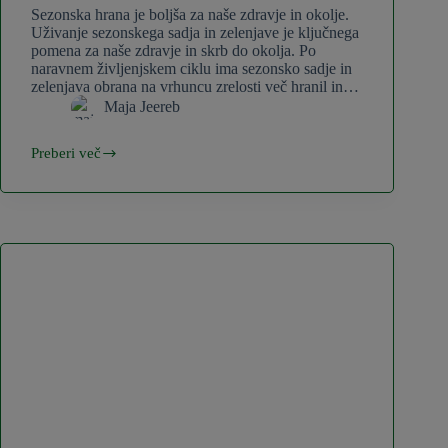
Sezonska hrana je boljša za naše zdravje in okolje.
Uživanje sezonskega sadja in zelenjave je ključnega
pomena za naše zdravje in skrb do okolja. Po
naravnem življenjskem ciklu ima sezonsko sadje in
zelenjava obrana na vrhuncu zrelosti več hranil in…
Maja Jeereb
Preberi več
Kaj
jesti
v
septembru?