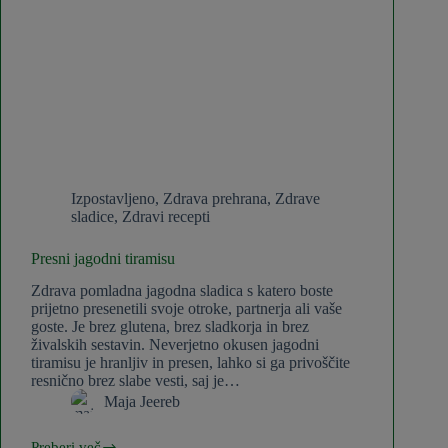
Izpostavljeno
,
Zdrava prehrana
,
Zdrave
sladice
,
Zdravi recepti
Presni jagodni tiramisu
Zdrava pomladna jagodna sladica s katero boste
prijetno presenetili svoje otroke, partnerja ali vaše
goste. Je brez glutena, brez sladkorja in brez
živalskih sestavin. Neverjetno okusen jagodni
tiramisu je hranljiv in presen, lahko si ga privoščite
resnično brez slabe vesti, saj je…
Maja Jeereb
Preberi več