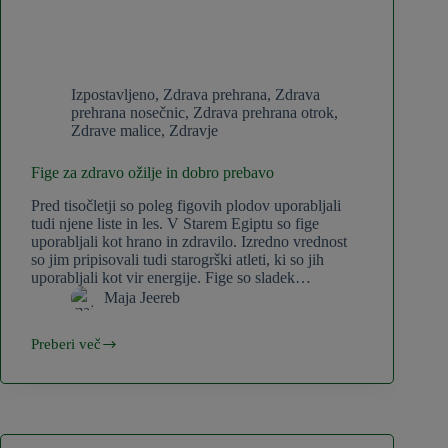
Izpostavljeno
,
Zdrava prehrana
,
Zdrava
prehrana nosečnic
,
Zdrava prehrana otrok
,
Zdrave malice
,
Zdravje
Fige za zdravo ožilje in dobro prebavo
Pred tisočletji so poleg figovih plodov uporabljali
tudi njene liste in les. V Starem Egiptu so fige
uporabljali kot hrano in zdravilo. Izredno vrednost
so jim pripisovali tudi starogrški atleti, ki so jih
uporabljali kot vir energije. Fige so sladek…
Maja Jeereb
Preberi več
Fige
za
zdravo
ožilje
in
dobro