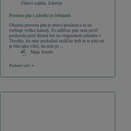
Zdravi zajtrki
,
Zdravje
Prosena pita z jabolki in češnjami
Okusna prosena pita je prava poslastica in ne
vsebuje veliko kalorij. To odlično pito sem prvič
poskusila pred štirimi leti na veganskem pikniku v
Tivoliju, ko smo poskušali različne jedi in ta pita mi
je bila tako všeč, da sem jo…
Maja Jeereb
Preberi več
Prosena
pita
z
jabolki
in
češnjami