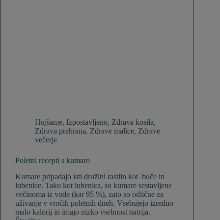
Hujšanje
,
Izpostavljeno
,
Zdrava kosila
,
Zdrava prehrana
,
Zdrave malice
,
Zdrave
večerje
Poletni recepti s kumaro
Kumare pripadajo isti družini rastlin kot buče in
lubenice. Tako kot lubenica, so kumare sestavljene
večinoma iz vode (kar 95 %), zato so odlične za
uživanje v vročih poletnih dneh. Vsebujejo izredno
malo kalorij in imajo nizko vsebnost natrija.