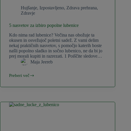
Hujšanje
,
Izpostavljeno
,
Zdrava prehrana
,
Zdravje
5 nasvetov za izbiro popolne lubenice
Kdo nima rad lubenice? Večina nas obožuje ta
okusen in osvežujoč poletni sadež. Z vami delim
nekaj praktičnih nasvetov, s pomočjo katerih boste
našli popolno sladko in sočno lubenico, ne da bi jo
prej morali kupiti in razrezati. 1 Poiščite sledove…
Maja Jeereb
Preberi več
5
nasvetov
za
izbiro
popolne
lubenice