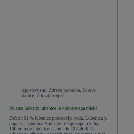
Izpostavljeno
,
Zdrava prehrana
,
Zdrave
sladice
,
Zdravi recepti
Poletne lučke iz lubenice in kokosovega mleka
Dobrih 91 % lubenice predstavlja voda. Lubenica je
bogat vir vitamina A in C ter magnezija in kalija.
100 gramov lubenice vsebuje le 30 kalorij. Je