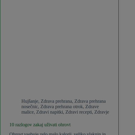
Hujšanje
,
Zdrava prehrana
,
Zdrava prehrana
nosečnic
,
Zdrava prehrana otrok
,
Zdrave
malice
,
Zdravi napitki
,
Zdravi recepti
,
Zdravje
10 razlogov zakaj uživati ohrovt
Ohrovt vsebuje zelo malo kalorij, veliko vlaknin in