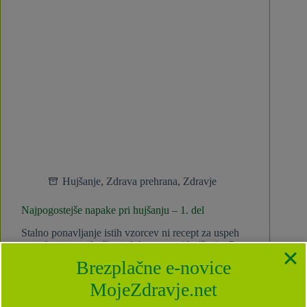
Hujšanje
,
Zdrava prehrana
,
Zdravje
Najpogostejše napake pri hujšanju – 1. del
Stalno ponavljanje istih vzorcev ni recept za uspeh
na nobenem področju, sploh pa ne pri hujšanju. Pa
si poglejmo, katere so pogoste napake, ki vas vodijo
Brezplačne e-novice
do neuspeha pri izgubi kilogramov. Od doma brez
zajtrka, kosilo izpustite Zjutraj vas zbudi…
MojeZdravje.net
Anja Pristavec