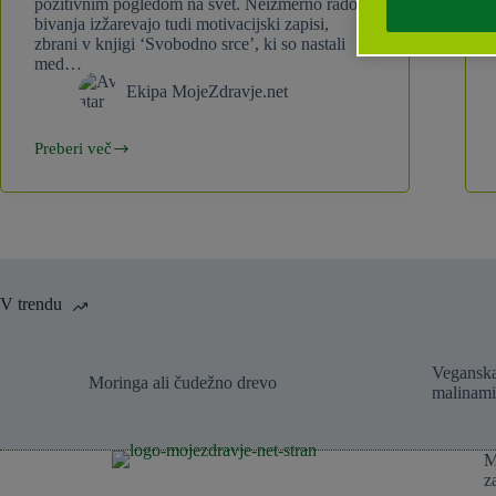
pozitivnim pogledom na svet. Neizmerno radost
bivanja izžarevajo tudi motivacijski zapisi,
zbrani v knjigi ‘Svobodno srce’, ki so nastali
med…
Ekipa MojeZdravje.net
Preberi več
Knjiga
Svobodno
srce
V trendu
Veganska
Moringa ali čudežno drevo
malinami
M
z