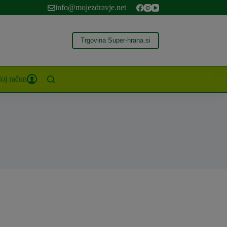
info@mojezdravje.net
Trgovina Super-hrana.si
oj račun
g