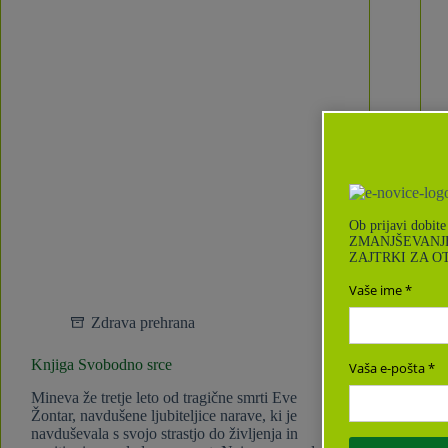
Ob prijavi dobi
ZMANJŠEVANJE
ZAJTRKI ZA 
Vaše ime
Zdrava prehrana
Knjiga Svobodno srce
Vaša e-pošta
Mineva že tretje leto od tragične smrti Eve
Žontar, navdušene ljubiteljice narave, ki je
navduševala s svojo strastjo do življenja in