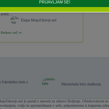
lahko uživamo vsak dan, pa nam ne bo
PRIJAVLJAM SE!
povzročala težav z odvečnimi kilogrami, prav
tako po njej ne bomo utrujeni, ampak še vedno
polni…
Ekipa MojeZdravje.net
Preberi več
Izšle
so
Simpl
sladice!
 čokoladna torta z
Marmelada brez sladkorja
ojeZdravje.net je portal z nasveti za zdravo življenje. Obiskovalcem in
avedanjem, voljo in spremembami v sebi, pripomoremo k trajnemu zdrav