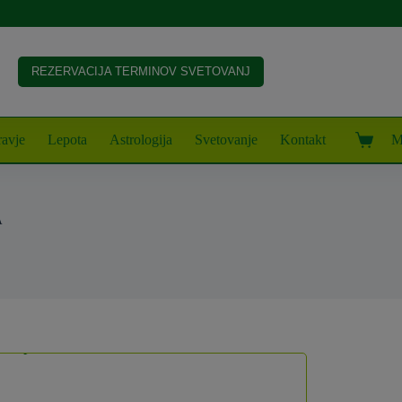
REZERVACIJA TERMINOV SVETOVANJ
avje
Lepota
Astrologija
Svetovanje
Kontakt
M
Shoppin
cart
A