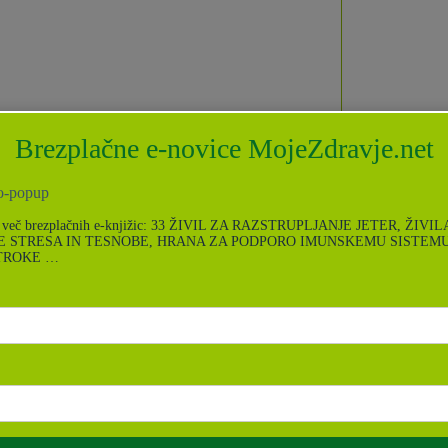
Brezplačne e-novice MojeZdravje.net
te več brezplačnih e-knjižic: 33 ŽIVIL ZA RAZSTRUPLJANJE JETER, ŽIVIL
 STRESA IN TESNOBE, HRANA ZA PODPORO IMUNSKEMU SISTEMU
OTROKE …
Zdrava prehrana
,
Zdrave sladice
,
Zdravi recepti
Izšle so Simpl sladice!
Zdrava sladica je tista sladica, ki si jo lahko
privoščimo popolnoma brez slabe vesti. V njej