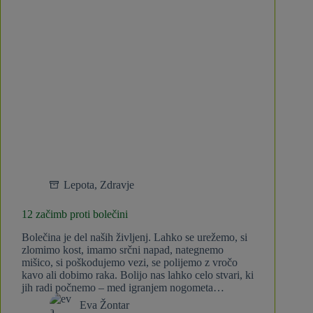
Lepota
,
Zdravje
12 začimb proti bolečini
Bolečina je del naših življenj. Lahko se urežemo, si
zlomimo kost, imamo srčni napad, nategnemo
mišico, si poškodujemo vezi, se polijemo z vročo
kavo ali dobimo raka. Bolijo nas lahko celo stvari, ki
jih radi počnemo – med igranjem nogometa…
Eva Žontar