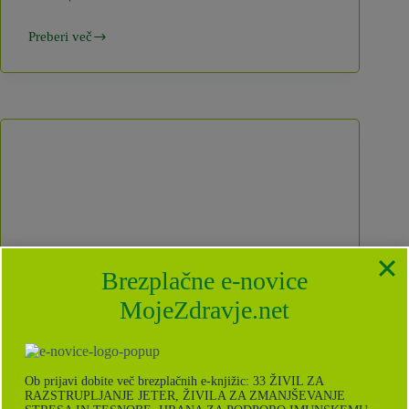
Preberi več
12
začimb
proti
bolečini
Brezplačne e-novice
MojeZdravje.net
Ob prijavi dobite več brezplačnih e-knjižic: 33 ŽIVIL ZA
RAZSTRUPLJANJE JETER, ŽIVILA ZA ZMANJŠEVANJE