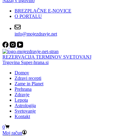
Nazaj v trgovino
BREZPLAČNE E-NOVICE
O PORTALU
info@mojezdravje.net
REZERVACIJA TERMINOV SVETOVANJ
Trgovina Super-hrana.si
Domov
Zdravi recepti
Zame in Planet
Prehrana
Zdravje
Lepota
Astrologija
Svetovanje
Kontakt
Shopping
0
cart
Moj račun