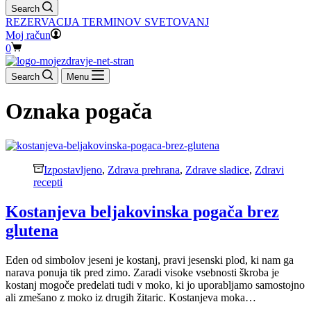
Search
REZERVACIJA TERMINOV SVETOVANJ
Moj račun
Shopping
0
cart
Search
Menu
Oznaka
pogača
Izpostavljeno
,
Zdrava prehrana
,
Zdrave sladice
,
Zdravi
recepti
Kostanjeva beljakovinska pogača brez
glutena
Eden od simbolov jeseni je kostanj, pravi jesenski plod, ki nam ga
narava ponuja tik pred zimo. Zaradi visoke vsebnosti škroba je
kostanj mogoče predelati tudi v moko, ki jo uporabljamo samostojno
ali zmešano z moko iz drugih žitaric. Kostanjeva moka…