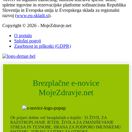
spletne trgovine in rezervacijske platforme sofinancirata Republika
Slovenija in Evropska unija iz Evropskega sklada za regionalni
razvoj (
www.eu-skladi.si
).
Copyright © 2026 - MojeZdravje.net
O portalu
Splošni pogoji
Zasebnost in piškotki (GDPR)
Brezplačne e-novice
MojeZdravje.net
Ob prijavi dobite več brezplačnih e-knjižic: 33 ŽIVIL ZA
RAZSTRUPLJANJE JETER, ŽIVILA ZA ZMANJŠEVANJE
STRESA IN TESNOBE, HRANA ZA PODPORO IMUNSKEMU
SISTEMU, ZDRAVI ZAJTRKI ZA OTROKE …