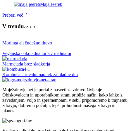
Maja Jeereb
Kostanjeva
Preberi več
beljakovinska
pogača
V trendu
brez
glutena
Moringa ali čudežno drevo
Veganska čokoladna torta z malinami
Marmelada brez sladkorja
Kombuča – idealni napitek za hladne dni
MojeZdravje.net je portal z nasveti za zdravo življenje.
Obiskovalcem in uporabnikom strani približa način, kako lahko z
zavedanjem, voljo in spremembami v sebi, pripomoremo k trajnemu
zdravju, dobremu počutju, lepši prihodnosti našega zdravja in
planeta.
Vavčer za digitalni marketing, naložba izdelava spletne strani,