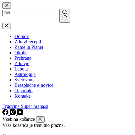
Skip
to
content
No
results
Domov
Zdravi recepti
Zame in Planet
Okolje
Prehrana
Zdravje
Lepota
Astrologija
Svetovanja
Brezplačne e-novice
O portalu
Kontakt
Trgovina Super-hrana.si
Vsebina košarice
Vaša košarica je trenutno prazna.