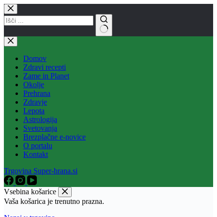
Skip
to
content
No
results
Domov
Zdravi recepti
Zame in Planet
Okolje
Prehrana
Zdravje
Lepota
Astrologija
Svetovanja
Brezplačne e-novice
O portalu
Kontakt
Trgovina Super-hrana.si
Vsebina košarice
Vaša košarica je trenutno prazna.