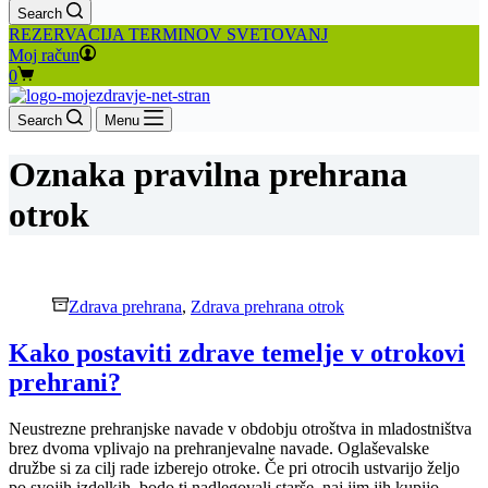
Search
REZERVACIJA TERMINOV SVETOVANJ
Moj račun
Shopping
0
cart
Search
Menu
Oznaka
pravilna prehrana
otrok
Zdrava prehrana
,
Zdrava prehrana otrok
Kako postaviti zdrave temelje v otrokovi
prehrani?
Neustrezne prehranjske navade v obdobju otroštva in mladostništva
brez dvoma vplivajo na prehranjevalne navade. Oglaševalske
družbe si za cilj rade izberejo otroke. Če pri otrocih ustvarijo željo
po svojih izdelkih, bodo ti nadlegovali starše, naj jim jih kupijo.