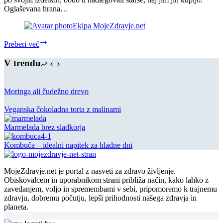
Oglaševana hrana…
Ekipa MojeZdravje.net
Kako
Preberi več
postaviti
zdrave
V trendu
temelje
v
otrokovi
Moringa ali čudežno drevo
prehrani?
Veganska čokoladna torta z malinami
Marmelada brez sladkorja
Kombuča – idealni napitek za hladne dni
MojeZdravje.net je portal z nasveti za zdravo življenje.
Obiskovalcem in uporabnikom strani približa način, kako lahko z
zavedanjem, voljo in spremembami v sebi, pripomoremo k trajnemu
zdravju, dobremu počutju, lepši prihodnosti našega zdravja in
planeta.