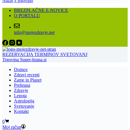
Nazaj v trgovino
BREZPLAČNE E-NOVICE
O PORTALU
info@mojezdravje.net
REZERVACIJA TERMINOV SVETOVANJ
Trgovina Super-hrana.si
Domov
Zdravi recepti
Zame in Planet
Prehrana
Zdravje
Lepota
Astrologija
Svetovanje
Kontakt
Shopping
0
cart
Moj račun