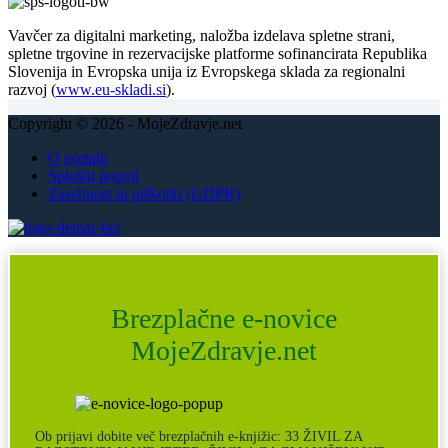
Vavčer za digitalni marketing, naložba izdelava spletne strani,
spletne trgovine in rezervacijske platforme sofinancirata Republika
Slovenija in Evropska unija iz Evropskega sklada za regionalni
razvoj (
www.eu-skladi.si
).
Copyright © 2026 - MojeZdravje.net
O portalu
Splošni pogoji
Zasebnost in piškotki (GDPR)
Brezplačne e-novice
MojeZdravje.net
Ob prijavi dobite več brezplačnih e-knjižic: 33 ŽIVIL ZA