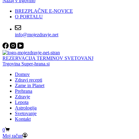
Nazaj v trgovino
BREZPLAČNE E-NOVICE
O PORTALU
info@mojezdravje.net
REZERVACIJA TERMINOV SVETOVANJ
Trgovina Super-hrana.si
Domov
Zdravi recepti
Zame in Planet
Prehrana
Zdravje
Lepota
Astrologija
Svetovanje
Kontakt
Shopping
0
cart
Moj račun