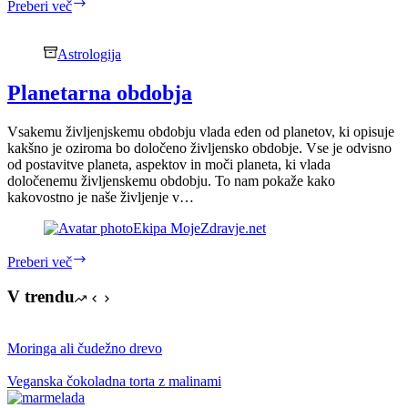
Potrebujemo
Preberi več
sonce!
Astrologija
Planetarna obdobja
Vsakemu življenjskemu obdobju vlada eden od planetov, ki opisuje
kakšno je oziroma bo določeno življensko obdobje. Vse je odvisno
od postavitve planeta, aspektov in moči planeta, ki vlada
določenemu življenskemu obdobju. To nam pokaže kako
kakovostno je naše življenje v…
Ekipa MojeZdravje.net
Planetarna
Preberi več
obdobja
V trendu
Moringa ali čudežno drevo
Veganska čokoladna torta z malinami