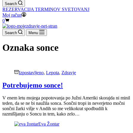
Search
REZERVACIJA TERMINOV SVETOVANJ
Moj račun
Shopping
0
cart
Search
Menu
Oznaka
sonce
Izpostavljeno
,
Lepota
,
Zdravje
Potrebujemo sonce!
V enem letu mojega popotovanja po Južni Ameriki skorajda ni minil
teden, da se ne bi naužila sonca. Sončni tropi in neverjetno močni
sončni žarki višje v Andih so me velikokrat spodbudili k
razmišljanju o Soncu in tem, kako zelo…
Eva Žontar