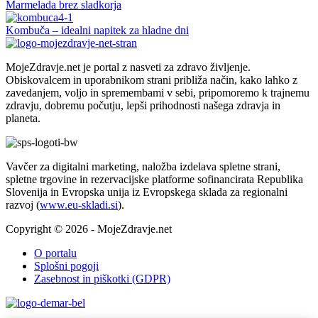
Marmelada brez sladkorja
Kombuča – idealni napitek za hladne dni
MojeZdravje.net je portal z nasveti za zdravo življenje.
Obiskovalcem in uporabnikom strani približa način, kako lahko z
zavedanjem, voljo in spremembami v sebi, pripomoremo k trajnemu
zdravju, dobremu počutju, lepši prihodnosti našega zdravja in
planeta.
Vavčer za digitalni marketing, naložba izdelava spletne strani,
spletne trgovine in rezervacijske platforme sofinancirata Republika
Slovenija in Evropska unija iz Evropskega sklada za regionalni
razvoj (
www.eu-skladi.si
).
Copyright © 2026 - MojeZdravje.net
O portalu
Splošni pogoji
Zasebnost in piškotki (GDPR)