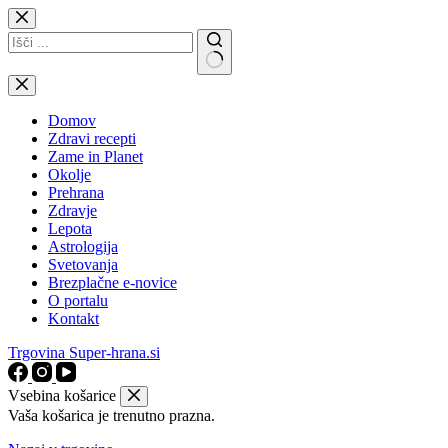
Skip
to
content
No
results
Domov
Zdravi recepti
Zame in Planet
Okolje
Prehrana
Zdravje
Lepota
Astrologija
Svetovanja
Brezplačne e-novice
O portalu
Kontakt
Trgovina Super-hrana.si
Vsebina košarice
Vaša košarica je trenutno prazna.