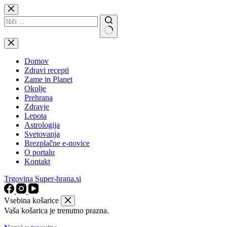
Skip
to
content
No
results
Domov
Zdravi recepti
Zame in Planet
Okolje
Prehrana
Zdravje
Lepota
Astrologija
Svetovanja
Brezplačne e-novice
O portalu
Kontakt
Trgovina Super-hrana.si
Vsebina košarice
Vaša košarica je trenutno prazna.