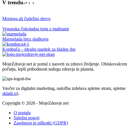
brez
V trendu
jajc
in
mleka,
Moringa ali čudežno drevo
lahko
tudi
Veganska čokoladna torta z malinami
brez
glutena
Marmelada brez sladkorja
Kombuča – idealni napitek za hladne dni
MojeZdravje.net je portal z nasveti za zdravo življenje. Obiskovalc
počutju, lepši prihodnosti našega zdravja in planeta.
Vavčer za digitalni marketing, naložba izdelava spletne strani, spletn
skladi.si
).
Copyright © 2026 - MojeZdravje.net
O portalu
Splošni pogoji
Zasebnost in piškotki (GDPR)