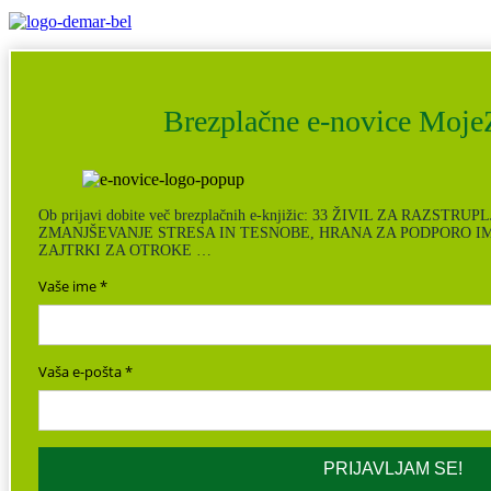
Brezplačne e-novice MojeZ
Ob prijavi dobite več brezplačnih e-knjižic: 33 ŽIVIL ZA RAZSTR
ZMANJŠEVANJE STRESA IN TESNOBE, HRANA ZA PODPORO I
ZAJTRKI ZA OTROKE …
Vaše ime
Vaša e-pošta
PRIJAVLJAM SE!