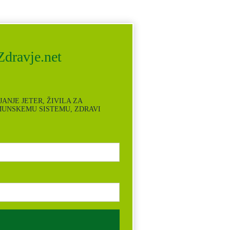
dravje.net
UPLJANJE JETER, ŽIVILA ZA
MUNSKEMU SISTEMU, ZDRAVI