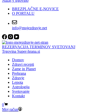
Nazaj v trgovino
BREZPLAČNE E-NOVICE
O PORTALU
info@mojezdravje.net
REZERVACIJA TERMINOV SVETOVANJ
Trgovina Super-hrana.si
Domov
Zdravi recepti
Zame in Planet
Prehrana
Zdravje
Lepota
Astrologija
Svetovanje
Kontakt
Shopping
0
cart
Moj račun