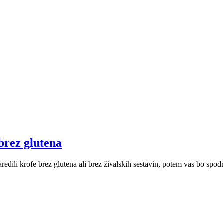
 brez glutena
naredili krofe brez glutena ali brez živalskih sestavin, potem vas bo spo