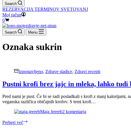
Search
REZERVACIJA TERMINOV SVETOVANJ
Moj račun
Shopping
0
cart
Search
Menu
Oznaka
sukrin
Izpostavljeno
,
Zdrave sladice
,
Zdravi recepti
Pustni krofi brez jajc in mleka, lahko tudi
Pred nami je pust. Če bi se radi posladkali s krofi z manj kalorijami, 
veganska različica običajnih krofov. S temi krofi…
Maja Jeereb
2 komentarja
Pustni
Preberi več
krofi