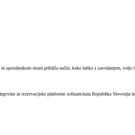
em in uporabnikom strani približa način, kako lahko z zavedanjem, vol
e trgovine in rezervacijske platforme sofinancirata Republika Slovenija 