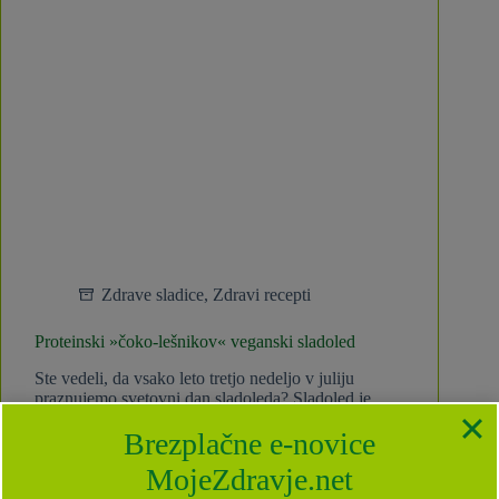
Zdrave sladice
,
Zdravi recepti
Proteinski »čoko-lešnikov« veganski sladoled
Ste vedeli, da vsako leto tretjo nedeljo v juliju
praznujemo svetovni dan sladoleda? Sladoled je
najstarejša in danes najbolj priljubljena sladica na
Brezplačne e-novice
svetu. Poznali naj bi ga že pred našim štetjem. Prvič
naj bi se pojavil že pred več kot…
MojeZdravje.net
Maja Jeereb