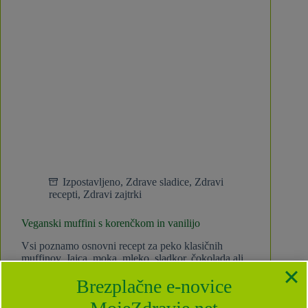
Izpostavljeno
,
Zdrave sladice
,
Zdravi
recepti
,
Zdravi zajtrki
Veganski muffini s korenčkom in vanilijo
Vsi poznamo osnovni recept za peko klasičnih
muffinov. Jajca, moka, mleko, sladkor, čokolada ali
sadje, pecilni prašek in začimbe… kaj pa, če želimo
Brezplačne e-novice
speči drugačne muffine, brez sladkorja, brez
živalskih sestavin in brez glutena? Nadomestki, ki
jih uporabim pri peki…