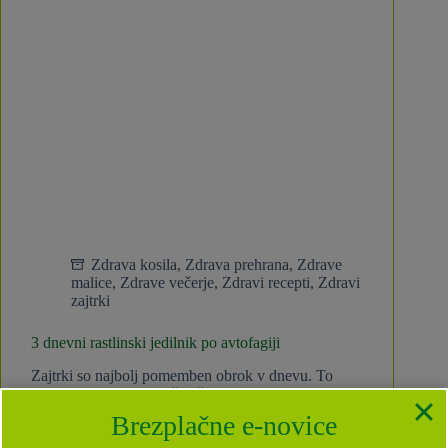
Zdrava kosila
,
Zdrava prehrana
,
Zdrave
malice
,
Zdrave večerje
,
Zdravi recepti
,
Zdravi
zajtrki
3 dnevni rastlinski jedilnik po avtofagiji
Zajtrki so najbolj pomemben obrok v dnevu. To
trditev ste zagotovo slišali že velikokrat. Za
marsikoga bo to dejansko najbolj pomemben obrok
Brezplačne e-novice
v dnevu, za druge pa niti ne. Ni vam treba
zajtrkovati, če niste lačni. Tudi ajurveda svetuje,