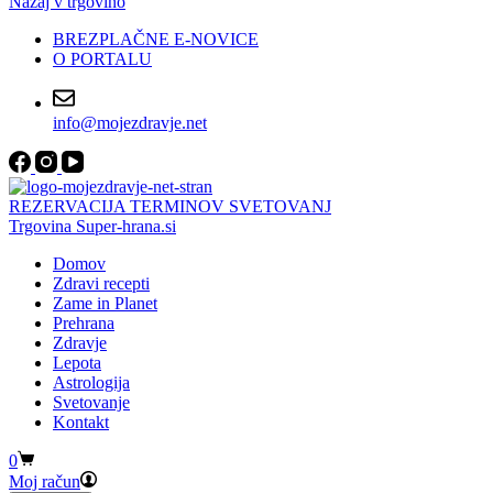
Nazaj v trgovino
BREZPLAČNE E-NOVICE
O PORTALU
info@mojezdravje.net
REZERVACIJA TERMINOV SVETOVANJ
Trgovina Super-hrana.si
Domov
Zdravi recepti
Zame in Planet
Prehrana
Zdravje
Lepota
Astrologija
Svetovanje
Kontakt
Shopping
0
cart
Moj račun