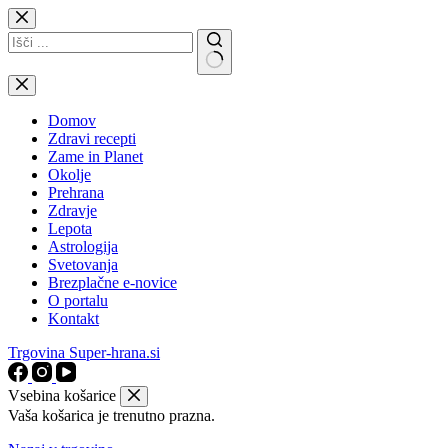
Skip
to
content
No
results
Domov
Zdravi recepti
Zame in Planet
Okolje
Prehrana
Zdravje
Lepota
Astrologija
Svetovanja
Brezplačne e-novice
O portalu
Kontakt
Trgovina Super-hrana.si
Vsebina košarice
Vaša košarica je trenutno prazna.