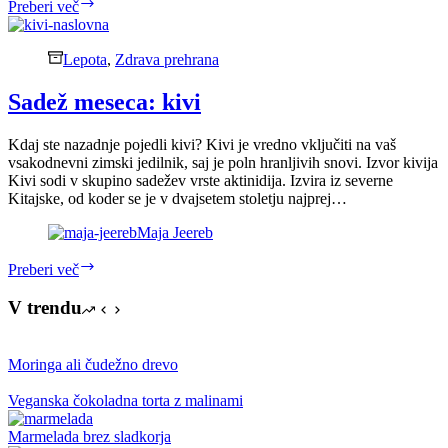
12
Preberi več
razlogov
za
uživanje
Lepota
,
Zdrava prehrana
kivija
Sadež meseca: kivi
Kdaj ste nazadnje pojedli kivi? Kivi je vredno vključiti na vaš
vsakodnevni zimski jedilnik, saj je poln hranljivih snovi. Izvor kivija
Kivi sodi v skupino sadežev vrste aktinidija. Izvira iz severne
Kitajske, od koder se je v dvajsetem stoletju najprej…
Maja Jeereb
Sadež
Preberi več
meseca:
kivi
V trendu
Moringa ali čudežno drevo
Veganska čokoladna torta z malinami
Marmelada brez sladkorja