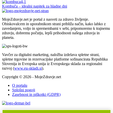
Kombuča – idealni napitek za hladne dni
MojeZdravje.net je portal z nasveti za zdravo življenje.
Obiskovalcem in uporabnikom strani približa način, kako lahko z
zavedanjem, voljo in spremembami v sebi, pripomoremo k trajnemu
zdravju, dobremu počutju, lepši prihodnosti našega zdravja in
planeta.
Vavčer za digitalni marketing, naložba izdelava spletne strani,
spletne trgovine in rezervacijske platforme sofinancirata Republika
Slovenija in Evropska unija iz Evropskega sklada za regionalni
razvoj (
www.eu-skladi.si
).
Copyright © 2026 - MojeZdravje.net
O portalu
Splošni pogoji
Zasebnost in piškotki (GDPR)