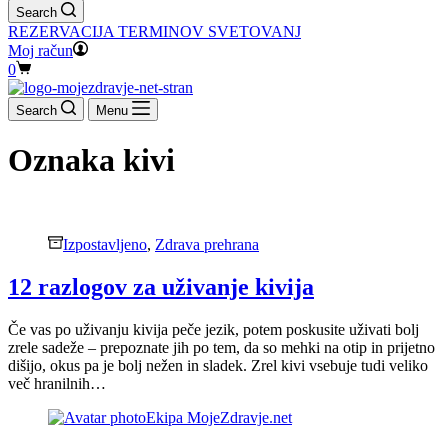
Search
REZERVACIJA TERMINOV SVETOVANJ
Moj račun
Shopping
0
cart
Search
Menu
Oznaka
kivi
Izpostavljeno
,
Zdrava prehrana
12 razlogov za uživanje kivija
Če vas po uživanju kivija peče jezik, potem poskusite uživati bolj
zrele sadeže – prepoznate jih po tem, da so mehki na otip in prijetno
dišijo, okus pa je bolj nežen in sladek. Zrel kivi vsebuje tudi veliko
več hranilnih…
Ekipa MojeZdravje.net