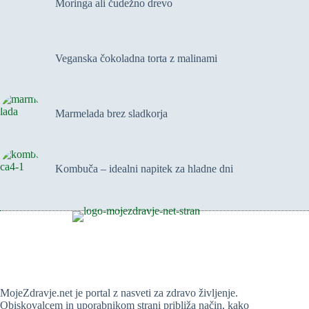
Moringa ali čudežno drevo
malinovim
polnilom
Veganska čokoladna torta z malinami
Marmelada brez sladkorja
Kombuča – idealni napitek za hladne dni
MojeZdravje.net je portal z nasveti za zdravo življenje.
Obiskovalcem in uporabnikom strani približa način, kako