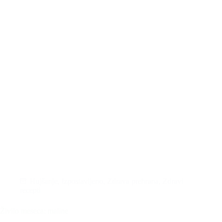
Hujšanje
,
Izpostavljeno
,
Zdrava prehrana
,
Zdravi
recepti
Živilo meseca: maline