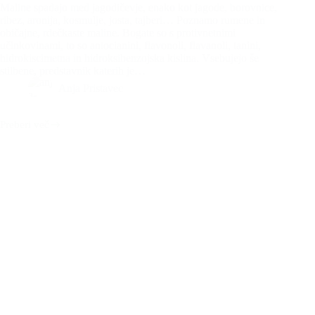
Maline spadajo med jagodičevje, enako kot jagode, borovnice,
ribez, aronija, kosmulje, josta, tajberi… Poznamo rumene in
običajne, rdečkaste maline. Bogate so s protivnetnimi
učinkovinami, to so antocianini, flavonoli, flavanoli, tanini,
hidrokiscimetna in hidroksibenzojska kislina. Vsebujejo še
stilbene, predstavnik katerih je…
Anja Pristavec
Preberi več
Živilo
meseca:
maline