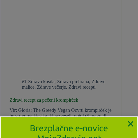
Zdrava kosila
,
Zdrava prehrana
,
Zdrave
malice
,
Zdrave večerje
,
Zdravi recepti
Zdravi recept za pečeni krompirček
Vir: Gloria: The Greedy Vegan Ocvrti krompirček je
brez dvoma klasika, ki razveseli, potolaži, nagradi,
razvaja. Nekaj je na kombinaciji njegovega
Brezplačne e-novice
slastnega okusa, hrustljavosti in dejstva, da se ga
skoraj po pravilu je z rokami. Naslednji recept je
klasika v novi…