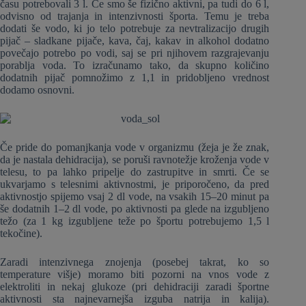
času potrebovali 3 l. Če smo še fizično aktivni, pa tudi do 6 l,
odvisno od trajanja in intenzivnosti športa. Temu je treba
dodati še vodo, ki jo telo potrebuje za nevtralizacijo drugih
pijač – sladkane pijače, kava, čaj, kakav in alkohol dodatno
povečajo potrebo po vodi, saj se pri njihovem razgrajevanju
porablja voda. To izračunamo tako, da skupno količino
dodatnih pijač pomnožimo z 1,1 in pridobljeno vrednost
dodamo osnovni.
Če pride do pomanjkanja vode v organizmu (žeja je že znak,
da je nastala dehidracija), se poruši ravnotežje kroženja vode v
telesu, to pa lahko pripelje do zastrupitve in smrti. Če se
ukvarjamo s telesnimi aktivnostmi, je priporočeno, da pred
aktivnostjo spijemo vsaj 2 dl vode, na vsakih 15–20 minut pa
še dodatnih 1–2 dl vode, po aktivnosti pa glede na izgubljeno
težo (za 1 kg izgubljene teže po športu potrebujemo 1,5 l
tekočine).
Zaradi intenzivnega znojenja (posebej takrat, ko so
temperature višje) moramo biti pozorni na vnos vode z
elektroliti in nekaj glukoze (pri dehidraciji zaradi športne
aktivnosti sta najnevarnejša izguba natrija in kalija).