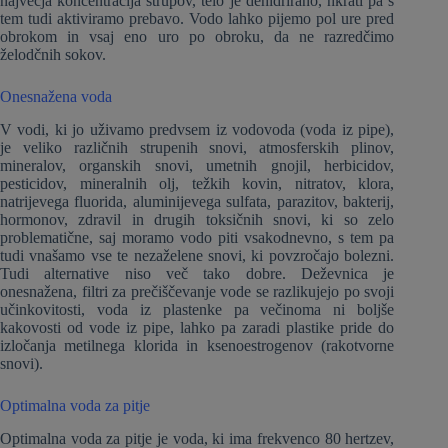
največja koncentracija strupov, telo je dehidrirano, hkrati pa s
tem tudi aktiviramo prebavo. Vodo lahko pijemo pol ure pred
obrokom in vsaj eno uro po obroku, da ne razredčimo
želodčnih sokov.
Onesnažena voda
V vodi, ki jo uživamo predvsem iz vodovoda (voda iz pipe),
je veliko različnih strupenih snovi, atmosferskih plinov,
mineralov, organskih snovi, umetnih gnojil, herbicidov,
pesticidov, mineralnih olj, težkih kovin, nitratov, klora,
natrijevega fluorida, aluminijevega sulfata, parazitov, bakterij,
hormonov, zdravil in drugih toksičnih snovi, ki so zelo
problematične, saj moramo vodo piti vsakodnevno, s tem pa
tudi vnašamo vse te nezaželene snovi, ki povzročajo bolezni.
Tudi alternative niso več tako dobre. Deževnica je
onesnažena, filtri za prečiščevanje vode se razlikujejo po svoji
učinkovitosti, voda iz plastenke pa večinoma ni boljše
kakovosti od vode iz pipe, lahko pa zaradi plastike pride do
izločanja metilnega klorida in ksenoestrogenov (rakotvorne
snovi).
Optimalna voda za pitje
Optimalna voda za pitje je voda, ki ima frekvenco 80 hertzev,