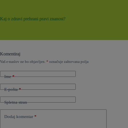
Kaj o zdravi prehrani pravi znanost?
Komentiraj
Vaš e-naslov ne bo objavljen.
*
označuje zahtevana polja
Ime
*
E-pošta
*
Spletna stran
Dodaj komentar
*