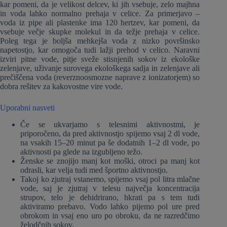
kar pomeni, da je velikost delcev, ki jih vsebuje, zelo majhna
in voda lahko normalno prehaja v celice. Za primerjavo –
voda iz pipe ali plastenke ima 120 hertzev, kar pomeni, da
vsebuje večje skupke molekul in da težje prehaja v celice.
Poleg tega je boljša mehkejša voda z nizko površinsko
napetostjo, kar omogoča tudi lažji prehod v celico. Naravni
izviri pitne vode, pitje sveže stisnjenih sokov iz ekološke
zelenjave, uživanje surovega ekološkega sadja in zelenjave ali
prečiščena voda (reverznoosmozne naprave z ionizatorjem) so
dobra rešitev za kakovostne vire vode.
Uporabni nasveti
Če se ukvarjamo s telesnimi aktivnostmi, je
priporočeno, da pred aktivnostjo spijemo vsaj 2 dl vode,
na vsakih 15–20 minut pa še dodatnih 1–2 dl vode, po
aktivnosti pa glede na izgubljeno težo.
Ženske se znojijo manj kot moški, otroci pa manj kot
odrasli, kar velja tudi med športno aktivnostjo.
Takoj ko zjutraj vstanemo, spijemo vsaj pol litra mlačne
vode, saj je zjutraj v telesu največja koncentracija
strupov, telo je dehidrirano, hkrati pa s tem tudi
aktiviramo prebavo. Vodo lahko pijemo pol ure pred
obrokom in vsaj eno uro po obroku, da ne razredčimo
želodčnih sokov.