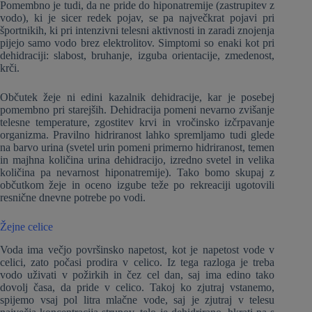
Pomembno je tudi, da ne pride do hiponatremije (zastrupitev z
vodo), ki je sicer redek pojav, se pa največkrat pojavi pri
športnikih, ki pri intenzivni telesni aktivnosti in zaradi znojenja
pijejo samo vodo brez elektrolitov. Simptomi so enaki kot pri
dehidraciji: slabost, bruhanje, izguba orientacije, zmedenost,
krči.
Občutek žeje ni edini kazalnik dehidracije, kar je posebej
pomembno pri starejših. Dehidracija pomeni nevarno zvišanje
telesne temperature, zgostitev krvi in vročinsko izčrpavanje
organizma. Pravilno hidriranost lahko spremljamo tudi glede
na barvo urina (svetel urin pomeni primerno hidriranost, temen
in majhna količina urina dehidracijo, izredno svetel in velika
količina pa nevarnost hiponatremije). Tako bomo skupaj z
občutkom žeje in oceno izgube teže po rekreaciji ugotovili
resnične dnevne potrebe po vodi.
Žejne celice
Voda ima večjo površinsko napetost, kot je napetost vode v
celici, zato počasi prodira v celico. Iz tega razloga je treba
vodo uživati v požirkih in čez cel dan, saj ima edino tako
dovolj časa, da pride v celico. Takoj ko zjutraj vstanemo,
spijemo vsaj pol litra mlačne vode, saj je zjutraj v telesu