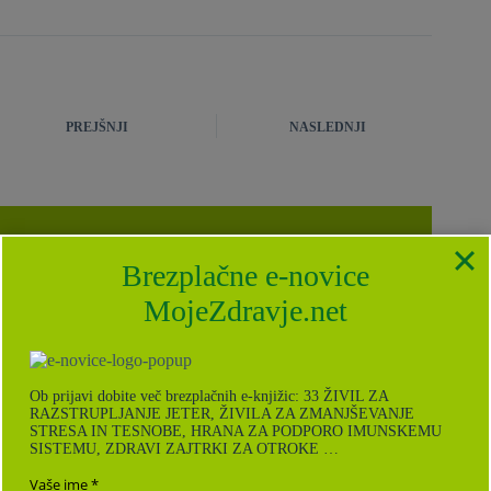
PREJŠNJI
NASLEDNJI
Brezplačne e-novice
Brezplačne e-novice
MojeZdravje.net
MojeZdravje.net
Ob prijavi na brezplačne e-novice dobite za darilo e-
knjižice: POLETNI RECEPTI, 33 ŽIVIL ZA
RAZSTRUPLJANJE JETER, ŽIVILA ZA
ZMANJŠEVANJE STRESA IN TESNOBE, HRANA ZA
Ob prijavi dobite več brezplačnih e-knjižic: 33 ŽIVIL ZA
PODPORO IMUNSKEMU SISTEMU, ZDRAVI ZAJTRKI
RAZSTRUPLJANJE JETER, ŽIVILA ZA ZMANJŠEVANJE
ZA OTROKE, KURKUMA: NJENE ZDRAVILNE
STRESA IN TESNOBE, HRANA ZA PODPORO IMUNSKEMU
LASTNOSTI in RECEPTI ZA VSAK DAN.
SISTEMU, ZDRAVI ZAJTRKI ZA OTROKE …
Vse o naši Politiki zasebnosti in varstvu
Vaše ime
podatkov
najdete tukaj
.