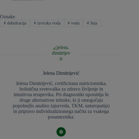
Oznake
#
dehidracija
#
izvirska voda
#
voda
#
žeja
Jelena Dimitrijević
Jelena Dimitrijević, certificirana nutricionistka,
holistična svetovalka za zdravo življenje in
intuitivna terapevtka. Pri diagnostiki uporablja še
druge alternativne tehnike, ki ji omogočajo
popolnejšo analizo (ajurveda, TKM, naturopatija)
in pripravo individualiziranega načrta za vsakega
posameznika.