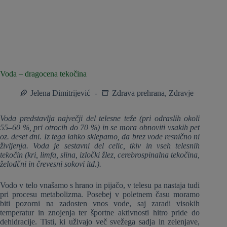
Voda – dragocena tekočina
Jelena Dimitrijević
Zdrava prehrana
,
Zdravje
Voda predstavlja največji del telesne teže (pri odraslih okoli
55–60 %, pri otrocih do 70 %) in se mora obnoviti vsakih pet
oz. deset dni. Iz tega lahko sklepamo, da brez vode resnično ni
življenja. Voda je sestavni del celic, tkiv in vseh telesnih
tekočin (kri, limfa, slina, izločki žlez, cerebrospinalna tekočina,
želodčni in črevesni sokovi itd.).
Vodo v telo vnašamo s hrano in pijačo, v telesu pa nastaja tudi
pri procesu metabolizma. Posebej v poletnem času moramo
biti pozorni na zadosten vnos vode, saj zaradi visokih
temperatur in znojenja ter športne aktivnosti hitro pride do
dehidracije. Tisti, ki uživajo več svežega sadja in zelenjave,