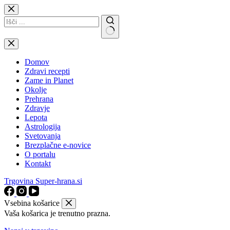
Skip
to
content
No
results
Domov
Zdravi recepti
Zame in Planet
Okolje
Prehrana
Zdravje
Lepota
Astrologija
Svetovanja
Brezplačne e-novice
O portalu
Kontakt
Trgovina Super-hrana.si
Vsebina košarice
Vaša košarica je trenutno prazna.