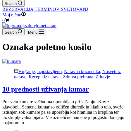
Search
REZERVACIJA TERMINOV SVETOVANJ
Moj račun
Shopping
0
cart
Search
Menu
Oznaka
poletno kosilo
Hujšanje
,
Izpostavljeno
,
Naravna kozmetika
,
Nasveti iz
narave
,
Recepti iz narave
,
Zdrava prehrana
,
Zdravje
10 prednosti uživanja kumar
Po svetu kumare večinoma uporabljajo pri lajšanju težav z
glavoboli. Semena kumar so odličen diuretik in hladijo telo, sveže
iztisnjen sok kumare pa se uporablja kot hranilna in krepilna ter
razstrupljevalna pijača. V kozmetične namene jo pogosto dodajajo
losjonom in…