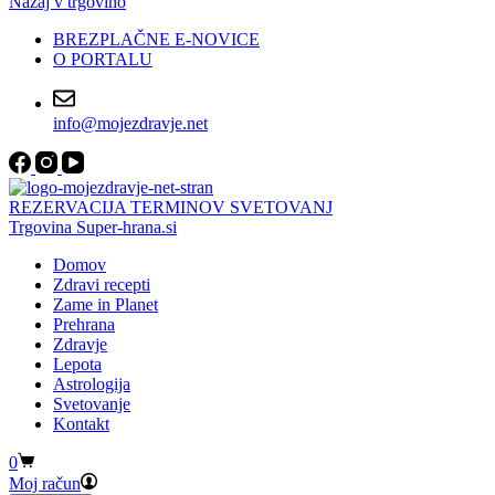
Nazaj v trgovino
BREZPLAČNE E-NOVICE
O PORTALU
info@mojezdravje.net
REZERVACIJA TERMINOV SVETOVANJ
Trgovina Super-hrana.si
Domov
Zdravi recepti
Zame in Planet
Prehrana
Zdravje
Lepota
Astrologija
Svetovanje
Kontakt
Shopping
0
cart
Moj račun