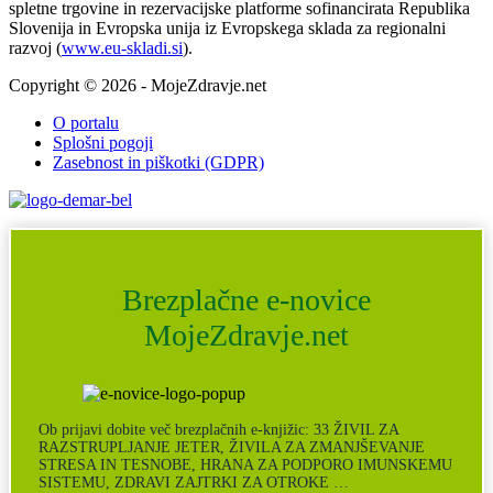
spletne trgovine in rezervacijske platforme sofinancirata Republika
Slovenija in Evropska unija iz Evropskega sklada za regionalni
razvoj (
www.eu-skladi.si
).
Copyright © 2026 - MojeZdravje.net
O portalu
Splošni pogoji
Zasebnost in piškotki (GDPR)
Brezplačne e-novice
MojeZdravje.net
Ob prijavi dobite več brezplačnih e-knjižic: 33 ŽIVIL ZA
RAZSTRUPLJANJE JETER, ŽIVILA ZA ZMANJŠEVANJE
STRESA IN TESNOBE, HRANA ZA PODPORO IMUNSKEMU
SISTEMU, ZDRAVI ZAJTRKI ZA OTROKE …