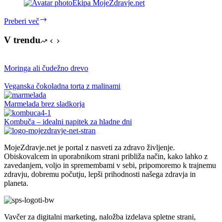
Ekipa MojeZdravje.net
10
Preberi več
prednosti
uživanja
V trendu
kumar
Moringa ali čudežno drevo
Veganska čokoladna torta z malinami
Marmelada brez sladkorja
Kombuča – idealni napitek za hladne dni
MojeZdravje.net je portal z nasveti za zdravo življenje.
Obiskovalcem in uporabnikom strani približa način, kako lahko z
zavedanjem, voljo in spremembami v sebi, pripomoremo k trajnemu
zdravju, dobremu počutju, lepši prihodnosti našega zdravja in
planeta.
Vavčer za digitalni marketing, naložba izdelava spletne strani,