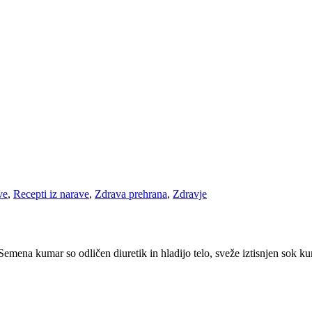
ve
,
Recepti iz narave
,
Zdrava prehrana
,
Zdravje
emena kumar so odličen diuretik in hladijo telo, sveže iztisnjen sok kum