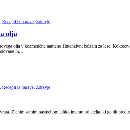
,
Recepti iz narave
,
Zdravje
a olja
osovega olja v kozmetične namene 1Intenzivni balzam za lase. Kokoso
škodovane in…
,
Recepti iz narave
,
Zdravje
vrata. Z enim samim nasmehom lahko imamo prijatelja, ki ga tik pred t