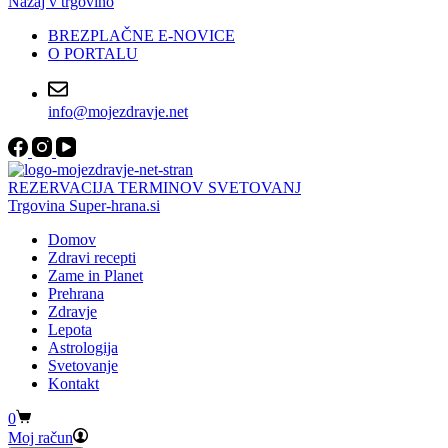
Nazaj v trgovino
BREZPLAČNE E-NOVICE
O PORTALU
info@mojezdravje.net
REZERVACIJA TERMINOV SVETOVANJ
Trgovina Super-hrana.si
Domov
Zdravi recepti
Zame in Planet
Prehrana
Zdravje
Lepota
Astrologija
Svetovanje
Kontakt
Shopping
0
cart
Moj račun