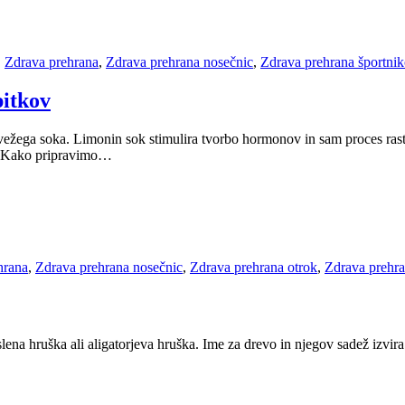
,
Zdrava prehrana
,
Zdrava prehrana nosečnic
,
Zdrava prehrana športni
pitkov
 svežega soka. Limonin sok stimulira tvorbo hormonov in sam proces ras
j. Kako pripravimo…
hrana
,
Zdrava prehrana nosečnic
,
Zdrava prehrana otrok
,
Zdrava prehra
ena hruška ali aligatorjeva hruška. Ime za drevo in njegov sadež izvira