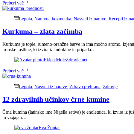
Artičoka
Preberi več
–
rastlina
meseca
Lepota
,
Naravna kozmetika
,
Nasveti iz narave
,
Recepti iz na
maja
Kurkuma – zlata začimba
Kurkuma je tople, rumeno-oranžne barve in ima močno aromo. Izjemno p
tropske rastline, ki izvira iz Indokine in pripada…
Ekipa MojeZdravje.net
Kurkuma
Preberi več
–
zlata
začimba
Lepota
,
Nasveti iz narave
,
Zdrava prehrana
,
Zdravje
12 zdravilnih učinkov črne kumine
Črna kumina (latinsko ime Nigella sativa) je enoletnica, ki izvira iz ju
in vzgajali…
Eva Žontar