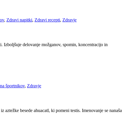
kov
,
Zdravi napitki
,
Zdravi recepti
,
Zdravje
ti. Izboljšuje delovanje možganov, spomin, koncentracijo in
na športnikov
,
Zdravje
 iz aztežke besede ahuacatl, ki pomeni testis. Imenovanje se nanaša