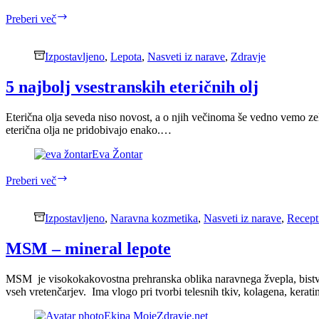
8
Preberi več
načinov
za
bolj
Izpostavljeno
,
Lepota
,
Nasveti iz narave
,
Zdravje
bele
zobe
5 najbolj vsestranskih eteričnih olj
Eterična olja seveda niso novost, a o njih večinoma še vedno vemo zelo
eterična olja ne pridobivajo enako.…
Eva Žontar
5
Preberi več
najbolj
vsestranskih
eteričnih
Izpostavljeno
,
Naravna kozmetika
,
Nasveti iz narave
,
Recepti
olj
MSM – mineral lepote
MSM je visokokakovostna prehranska oblika naravnega žvepla, bistvena 
vseh vretenčarjev. Ima vlogo pri tvorbi telesnih tkiv, kolagena, kerati
Ekipa MojeZdravje.net