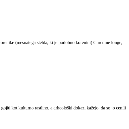
 korenike (mesnatega stebla, ki je podobno korenini) Curcume longe,
gojiti kot kulturno rastlino, a arheološki dokazi kažejo, da so jo cenili