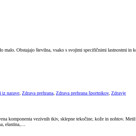
 malo. Obstajajo številna, vsako s svojimi specifičnimi lastnostmi in kor
 iz narave
,
Zdrava prehrana
,
Zdrava prehrana športnikov
,
Zdravje
komponenta vezivnih tkiv, sklepne tekočine, kože in nohtov. Metil sulf
na, elastina,…