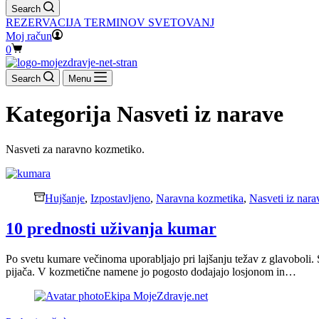
Search
REZERVACIJA TERMINOV SVETOVANJ
Moj račun
Shopping
0
cart
Search
Menu
Kategorija
Nasveti iz narave
Nasveti za naravno kozmetiko.
Hujšanje
,
Izpostavljeno
,
Naravna kozmetika
,
Nasveti iz nara
10 prednosti uživanja kumar
Po svetu kumare večinoma uporabljajo pri lajšanju težav z glavoboli. S
pijača. V kozmetične namene jo pogosto dodajajo losjonom in…
Ekipa MojeZdravje.net