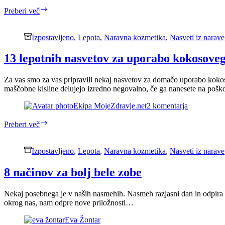
Dobre
Preberi več
lastnosti
avokada
Izpostavljeno
,
Lepota
,
Naravna kozmetika
,
Nasveti iz narave
13 lepotnih nasvetov za uporabo kokosoveg
Za vas smo za vas pripravili nekaj nasvetov za domačo uporabo kok
maščobne kisline delujejo izredno negovalno, če ga nanesete na po
Ekipa MojeZdravje.net
2 komentarja
13
Preberi več
lepotnih
nasvetov
za
Izpostavljeno
,
Lepota
,
Naravna kozmetika
,
Nasveti iz narave
uporabo
kokosovega
8 načinov za bolj bele zobe
olja
Nekaj posebnega je v naših nasmehih. Nasmeh razjasni dan in odpira 
okrog nas, nam odpre nove priložnosti…
Eva Žontar