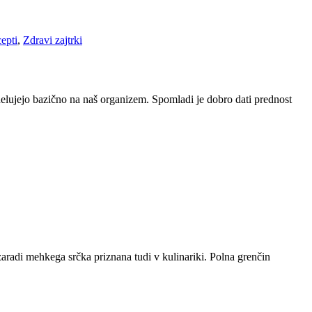
epti
,
Zdravi zajtrki
n delujejo bazično na naš organizem. Spomladi je dobro dati prednost
radi mehkega srčka priznana tudi v kulinariki. Polna grenčin