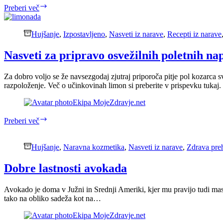
12
Preberi več
zdravilnih
učinkov
črne
Hujšanje
,
Izpostavljeno
,
Nasveti iz narave
,
Recepti iz narave
kumine
Nasveti za pripravo osvežilnih poletnih na
Za dobro voljo se že navsezgodaj zjutraj priporoča pitje pol kozarca
razpoloženje. Več o učinkovinah limon si preberite v prispevku tuka
Ekipa MojeZdravje.net
Nasveti
Preberi več
za
pripravo
osvežilnih
Hujšanje
,
Naravna kozmetika
,
Nasveti iz narave
,
Zdrava pre
poletnih
napitkov
Dobre lastnosti avokada
Avokado je doma v Južni in Srednji Ameriki, kjer mu pravijo tudi masl
tako na obliko sadeža kot na…
Ekipa MojeZdravje.net