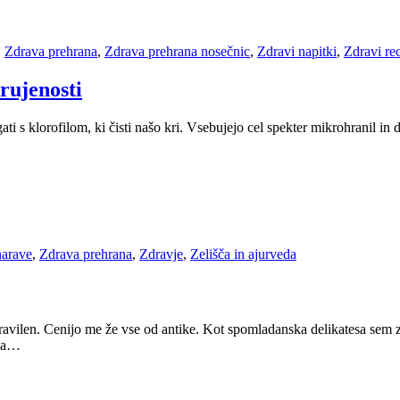
,
Zdrava prehrana
,
Zdrava prehrana nosečnic
,
Zdravi napitki
,
Zdravi rec
rujenosti
ati s klorofilom, ki čisti našo kri. Vsebujejo cel spekter mikrohranil i
narave
,
Zdrava prehrana
,
Zdravje
,
Zelišča in ajurveda
avilen. Cenijo me že vse od antike. Kot spomladanska delikatesa sem za
 Za…