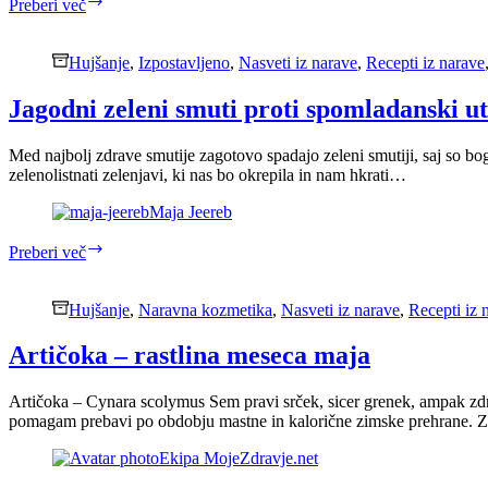
10
Preberi več
prednosti
uživanja
kumar
Hujšanje
,
Izpostavljeno
,
Nasveti iz narave
,
Recepti iz narave
Jagodni zeleni smuti proti spomladanski ut
Med najbolj zdrave smutije zagotovo spadajo zeleni smutiji, saj so bog
zelenolistnati zelenjavi, ki nas bo okrepila in nam hkrati…
Maja Jeereb
Jagodni
Preberi več
zeleni
smuti
proti
Hujšanje
,
Naravna kozmetika
,
Nasveti iz narave
,
Recepti iz 
spomladanski
utrujenosti
Artičoka – rastlina meseca maja
Artičoka – Cynara scolymus Sem pravi srček, sicer grenek, ampak zdr
pomagam prebavi po obdobju mastne in kalorične zimske prehrane.
Ekipa MojeZdravje.net