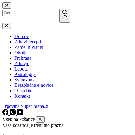
Skip
to
content
No
results
Domov
Zdravi recepti
Zame in Planet
Okolje
Prehrana
Zdravje
Lepota
Astrologija
Svetovanja
Brezplačne e-novice
O portalu
Kontakt
Trgovina Super-hrana.si
Vsebina košarice
Vaša košarica je trenutno prazna.