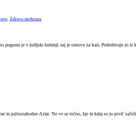
rave
,
Zdrava prehrana
ogosta je v indijski kuhinji, saj je osnova za kari. Pridobivajo jo iz
žne in južnozahodne Azije. Ne ve se točno, kje in kdaj so jo prvič začeli 