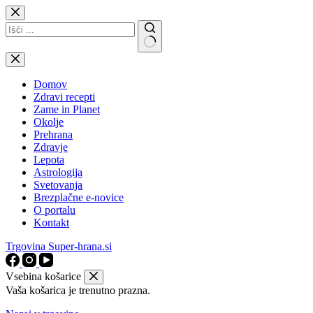
Skip
to
content
No
results
Domov
Zdravi recepti
Zame in Planet
Okolje
Prehrana
Zdravje
Lepota
Astrologija
Svetovanja
Brezplačne e-novice
O portalu
Kontakt
Trgovina Super-hrana.si
Vsebina košarice
Vaša košarica je trenutno prazna.