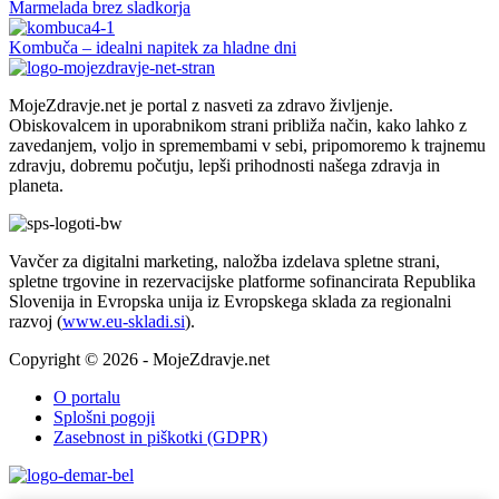
Marmelada brez sladkorja
Kombuča – idealni napitek za hladne dni
MojeZdravje.net je portal z nasveti za zdravo življenje.
Obiskovalcem in uporabnikom strani približa način, kako lahko z
zavedanjem, voljo in spremembami v sebi, pripomoremo k trajnemu
zdravju, dobremu počutju, lepši prihodnosti našega zdravja in
planeta.
Vavčer za digitalni marketing, naložba izdelava spletne strani,
spletne trgovine in rezervacijske platforme sofinancirata Republika
Slovenija in Evropska unija iz Evropskega sklada za regionalni
razvoj (
www.eu-skladi.si
).
Copyright © 2026 - MojeZdravje.net
O portalu
Splošni pogoji
Zasebnost in piškotki (GDPR)