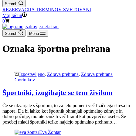
Search
REZERVACIJA TERMINOV SVETOVANJ
Moj račun
Shopping
0
cart
Search
Menu
Oznaka
športna prehrana
Izpostavljeno
,
Zdrava prehrana
,
Zdrava prehrana
športnikov
Športniki, izogibajte se tem živilom
Če se ukvarjate s športom, to za telo pomeni več fizičnega stresa in
napora. Da bi lahko kot športnik ohranjali optimalno zdravje in
dobro počutje, morate zaužiti več hranil kot povprečna oseba. Še
posebej mladi športniki težko najdejo optimalno prehrano…
Eva Žontar