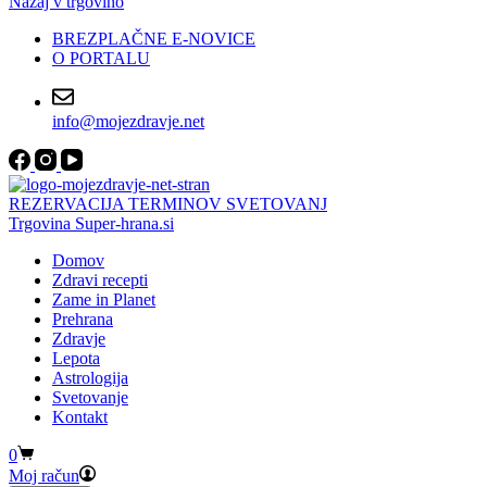
Nazaj v trgovino
BREZPLAČNE E-NOVICE
O PORTALU
info@mojezdravje.net
REZERVACIJA TERMINOV SVETOVANJ
Trgovina Super-hrana.si
Domov
Zdravi recepti
Zame in Planet
Prehrana
Zdravje
Lepota
Astrologija
Svetovanje
Kontakt
Shopping
0
cart
Moj račun