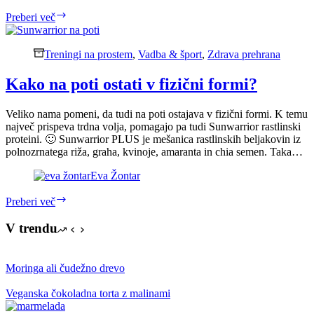
Športniki,
Preberi več
izogibajte
se
tem
Treningi na prostem
,
Vadba & šport
,
Zdrava prehrana
živilom
Kako na poti ostati v fizični formi?
Veliko nama pomeni, da tudi na poti ostajava v fizični formi. K temu
največ prispeva trdna volja, pomagajo pa tudi Sunwarrior rastlinski
proteini. 🙂 Sunwarrior PLUS je mešanica rastlinskih beljakovin iz
polnozrnatega riža, graha, kvinoje, amaranta in chia semen. Taka…
Eva Žontar
Kako
Preberi več
na
poti
V trendu
ostati
v
fizični
Moringa ali čudežno drevo
formi?
Veganska čokoladna torta z malinami