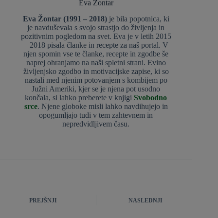
Eva Žontar
Eva Žontar (1991 – 2018)
je bila popotnica, ki
je navduševala s svojo strastjo do življenja in
pozitivnim pogledom na svet. Eva je v letih 2015
– 2018 pisala članke in recepte za naš portal. V
njen spomin vse te članke, recepte in zgodbe še
naprej ohranjamo na naši spletni strani. Evino
življenjsko zgodbo in motivacijske zapise, ki so
nastali med njenim potovanjem s kombijem po
Južni Ameriki, kjer se je njena pot usodno
končala, si lahko preberete v knjigi
Svobodno
srce
. Njene globoke misli lahko navdihujejo in
opogumljajo tudi v tem zahtevnem in
nepredvidljivem času.
PREJŠNJI
NASLEDNJI