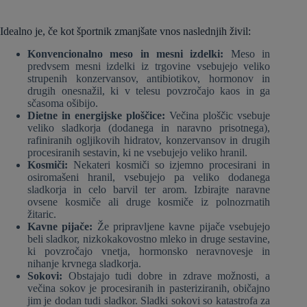
Idealno je, če kot športnik zmanjšate vnos naslednjih živil:
Konvencionalno meso in mesni izdelki:
Meso in
predvsem mesni izdelki iz trgovine vsebujejo veliko
strupenih konzervansov, antibiotikov, hormonov in
drugih onesnažil, ki v telesu povzročajo kaos in ga
sčasoma ošibijo.
Dietne in energijske ploščice:
Večina ploščic vsebuje
veliko sladkorja (dodanega in naravno prisotnega),
rafiniranih ogljikovih hidratov, konzervansov in drugih
procesiranih sestavin, ki ne vsebujejo veliko hranil.
Kosmiči:
Nekateri kosmiči so izjemno procesirani in
osiromašeni hranil, vsebujejo pa veliko dodanega
sladkorja in celo barvil ter arom. Izbirajte naravne
ovsene kosmiče ali druge kosmiče iz polnozrnatih
žitaric.
Kavne pijače:
Že pripravljene kavne pijače vsebujejo
beli sladkor, nizkokakovostno mleko in druge sestavine,
ki povzročajo vnetja, hormonsko neravnovesje in
nihanje krvnega sladkorja.
Sokovi:
Obstajajo tudi dobre in zdrave možnosti, a
večina sokov je procesiranih in pasteriziranih, običajno
jim je dodan tudi sladkor. Sladki sokovi so katastrofa za