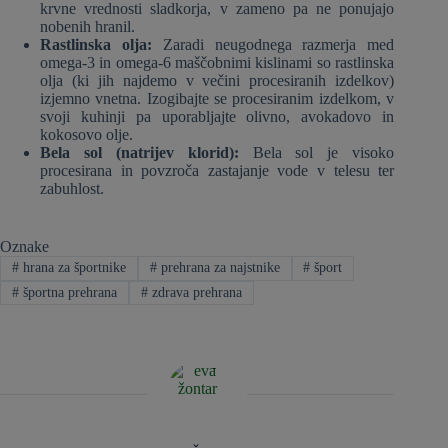
krvne vrednosti sladkorja, v zameno pa ne ponujajo
nobenih hranil.
Rastlinska olja:
Zaradi neugodnega razmerja med
omega-3 in omega-6 maščobnimi kislinami so rastlinska
olja (ki jih najdemo v večini procesiranih izdelkov)
izjemno vnetna. Izogibajte se procesiranim izdelkom, v
svoji kuhinji pa uporabljajte olivno, avokadovo in
kokosovo olje.
Bela sol (natrijev klorid):
Bela sol je visoko
procesirana in povzroča zastajanje vode v telesu ter
zabuhlost.
Oznake
#
hrana za športnike
#
prehrana za najstnike
#
šport
#
športna prehrana
#
zdrava prehrana