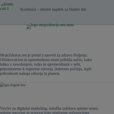
Kombuča – idealni napitek za hladne dni
MojeZdravje.net je portal z nasveti za zdravo življenje.
Obiskovalcem in uporabnikom strani približa način, kako
lahko z zavedanjem, voljo in spremembami v sebi,
pripomoremo k trajnemu zdravju, dobremu počutju, lepši
prihodnosti našega zdravja in planeta.
Vavčer za digitalni marketing, naložba izdelava spletne strani,
spletne trgovine in rezervacijske platforme sofinancirata