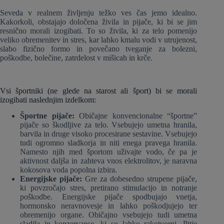
Seveda v realnem življenju težko ves čas jemo idealno.
Kakorkoli, obstajajo določena živila in pijače, ki bi se jim
resnično morali izogibati. To so živila, ki za telo pomenijo
veliko obremenitev in stres, kar lahko kmalu vodi v utrujenost,
slabo fizično formo in povečano tveganje za bolezni,
poškodbe, bolečine, zatrdelost v mišicah in krče.
Vsi športniki (ne glede na starost ali šport) bi se morali
izogibati naslednjim izdelkom:
Športne pijače:
Običajne konvencionalne “športne”
pijače so škodljive za telo. Vsebujejo umetna hranila,
barvila in druge visoko procesirane sestavine. Vsebujejo
tudi ogromno sladkorja in niti enega pravega hranila.
Namesto njih med športom uživajte vodo, če pa je
aktivnost daljša in zahteva vnos elektrolitov, je naravna
kokosova voda popolna izbira.
Energijske pijače:
Gre za dobesedno strupene pijače,
ki povzročajo stres, pretirano stimulacijo in notranje
poškodbe. Energijske pijače spodbujajo vnetja,
hormonsko neravnovesje in lahko poškodjujejo ter
obremenijo organe. Običajno vsebujejo tudi umetna
sladila in konzervanse, ki so lahko rakotvorni. Pitje