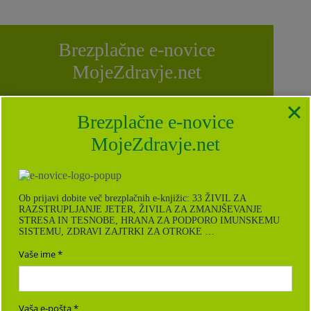
Brezplačne e-novice
MojeZdravje.net
Ob prijavi na brezplačne e-novice dobite za darilo e-
knjižice: POLETNI RECEPTI, 33 ŽIVIL ZA
Brezplačne e-novice
RAZSTRUPLJANJE JETER, ŽIVILA ZA
ZMANJŠEVANJE STRESA IN TESNOBE, HRANA ZA
MojeZdravje.net
PODPORO IMUNSKEMU SISTEMU, ZDRAVI ZAJTRKI
ZA OTROKE, KURKUMA: NJENE ZDRAVILNE
LASTNOSTI in RECEPTI ZA VSAK DAN.
Vse o naši Politiki zasebnosti in varstvu
Ob prijavi dobite več brezplačnih e-knjižic: 33 ŽIVIL ZA
podatkov
najdete tukaj
.
RAZSTRUPLJANJE JETER, ŽIVILA ZA ZMANJŠEVANJE
STRESA IN TESNOBE, HRANA ZA PODPORO IMUNSKEMU
Vaše ime
SISTEMU, ZDRAVI ZAJTRKI ZA OTROKE …
Vaše ime
Vaša e-pošta
Vaša e-pošta