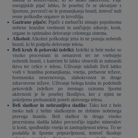
energijskih pijač lahko, še posebej če se ukvarjate s
športom, povzroči ne le pomanjkanja hranil, temveč tudi
resne poškodbe organov in krvožilja.
Gazirane pijače:
Pijače z mehurčki nimajo popolnoma
nobene hranilne vrednosti in uničujejo zdravje, kosti,
organe in optimalno delovanje celotnega sistema.
Alkohol:
Alkohol poškoduje jetra in ne ponuja nobenih
hranil, ki bi podprla delovanje telesa.
Beli kruh & pekovski izdelki:
Izdelki iz bele moke so
visoko procesirani in nenaravni ter ne vsebujejo
nobenih hranil, s katerimi bi lahko obnovili in nahranili
tkiva ter celice v telesu. Uživanje takšnih živil lahko
vodi v hranilna pomanjkanja, vnetja, prebavne težave,
hormonska neravnovesja, slabokrvnost in druge
zdravstvene težave. Uživanje belega kruha in podobnih
pekovskih izdelkov po treningu oziroma športni
aktivnosti je še posebej škodljivo, ker z njimi ne
pokrijemo prehranskih potreb aktivnega telesa.
Beli sladkor in nehranljiva sladila:
Tako kot z belo
moko tudi z belim sladkorjem ne dobimo nobenega
pravega hranila. Beli sladkor in druga visoko
procesirana sladila lahko povzročijo izgubo mineralov
iz kosti, spodbudijo vnetja in zastrupljenost telesa. To ne
poslabša le športne pripravljenosti, temveč škoduje