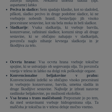
zdravju nasploh. Nekatera umetna sladila (npr.
aspartame) lahko
Peciva in sladice:
Sem spadajo klasike, kot so sladoled,
piškoti, sladko pecivo in druge podobne sladice, ki ne
vsebujejo nobenih hranil. Sestavljajo jih visoko
procesirane sestavine, kot sta bela moka in beli sladkor.
Sladkarije
: Vsaka sladkarija, ki vsebuje barvila,
konzervanse, rafinirani sladkor, koruzni sirup ali druge
sestavine, ki se običajno nahajajo v sladkarijah,
povzroča naglo nihanje krvnega sladkorja in je
škodljiva za telo.
Ocvrta hrana:
Vsa ocvrta hrana vsebuje toksične
spojine, ki se ustvarjajo ob segrevanju olja. To povzroča
vnetja v telesu in lahko na dolgi rok poškoduje organe.
Konvencionalne beljakovine v prahu:
Konvencionalni izdelki so običajno visoko procesirani
in vsebujejo konzervanse, barvila, umetna sladila in
druge škodljive sestavine. Najbolje je izbrati naravne
rastlinske beljakovine, po možnosti ekološke.
Vsa hrana s trans maščobami:
Prepoznate jo po tem,
da med sestavinami vsebuje hidrogenirana olja. Ta
maščoba je toksična in v telesu deluje močno vnetno.