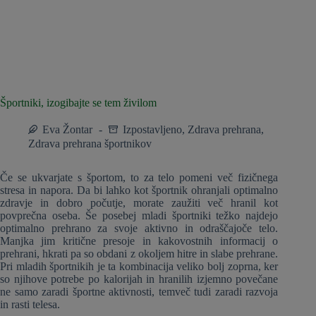
Športniki, izogibajte se tem živilom
Eva Žontar
Izpostavljeno
,
Zdrava prehrana
,
Zdrava prehrana športnikov
Če se ukvarjate s športom, to za telo pomeni več fizičnega
stresa in napora. Da bi lahko kot športnik ohranjali optimalno
zdravje in dobro počutje, morate zaužiti več hranil kot
povprečna oseba. Še posebej mladi športniki težko najdejo
optimalno prehrano za svoje aktivno in odraščajoče telo.
Manjka jim kritične presoje in kakovostnih informacij o
prehrani, hkrati pa so obdani z okoljem hitre in slabe prehrane.
Pri mladih športnikih je ta kombinacija veliko bolj zoprna, ker
so njihove potrebe po kalorijah in hranilih izjemno povečane
ne samo zaradi športne aktivnosti, temveč tudi zaradi razvoja
in rasti telesa.