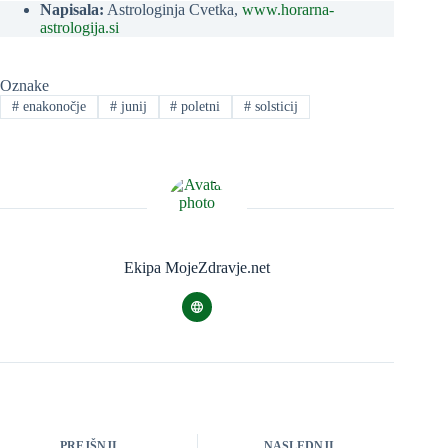
Napisala:
Astrologinja Cvetka,
www.horarna-
astrologija.si
Oznake
#
enakonočje
#
junij
#
poletni
#
solsticij
Ekipa MojeZdravje.net
PREJŠNJI
NASLEDNJI