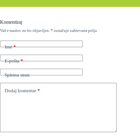
Komentiraj
Vaš e-naslov ne bo objavljen.
*
označuje zahtevana polja
Ime
*
E-pošta
*
Spletna stran
Dodaj komentar
*