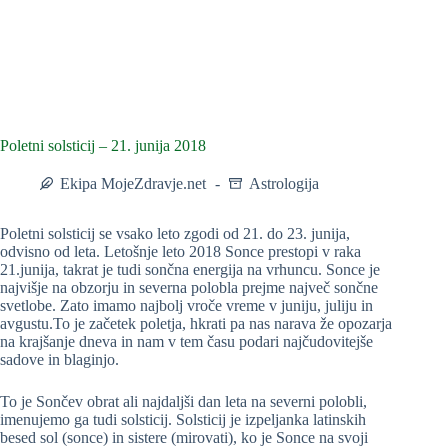
Poletni solsticij – 21. junija 2018
Ekipa MojeZdravje.net
Astrologija
Poletni solsticij se vsako leto zgodi od 21. do 23. junija,
odvisno od leta. Letošnje leto 2018 Sonce prestopi v raka
21.junija, takrat je tudi sončna energija na vrhuncu. Sonce je
najvišje na obzorju in severna polobla prejme največ sončne
svetlobe. Zato imamo najbolj vroče vreme v juniju, juliju in
avgustu.To je začetek poletja, hkrati pa nas narava že opozarja
na krajšanje dneva in nam v tem času podari najčudovitejše
sadove in blaginjo.
To je Sončev obrat ali najdaljši dan leta na severni polobli,
imenujemo ga tudi solsticij. Solsticij je izpeljanka latinskih
besed sol (sonce) in sistere (mirovati), ko je Sonce na svoji