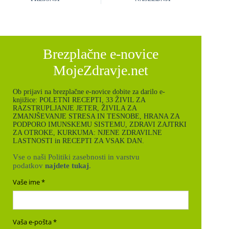
Brezplačne e-novice
MojeZdravje.net
Ob prijavi na brezplačne e-novice dobite za darilo e-
knjižice: POLETNI RECEPTI, 33 ŽIVIL ZA
RAZSTRUPLJANJE JETER, ŽIVILA ZA
ZMANJŠEVANJE STRESA IN TESNOBE, HRANA ZA
PODPORO IMUNSKEMU SISTEMU, ZDRAVI ZAJTRKI
ZA OTROKE, KURKUMA: NJENE ZDRAVILNE
LASTNOSTI in RECEPTI ZA VSAK DAN.
Vse o naši Politiki zasebnosti in varstvu
podatkov
najdete tukaj
.
Vaše ime
Vaša e-pošta