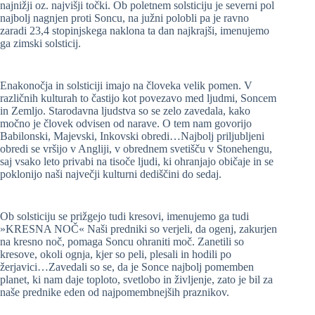
najnižji oz. najvišji točki. Ob poletnem solsticiju je severni pol
najbolj nagnjen proti Soncu, na južni polobli pa je ravno
zaradi 23,4 stopinjskega naklona ta dan najkrajši, imenujemo
ga zimski solsticij.
Enakonočja in solsticiji imajo na človeka velik pomen. V
različnih kulturah to častijo kot povezavo med ljudmi, Soncem
in Zemljo. Starodavna ljudstva so se zelo zavedala, kako
močno je človek odvisen od narave. O tem nam govorijo
Babilonski, Majevski, Inkovski obredi…Najbolj priljubljeni
obredi se vršijo v Angliji, v obrednem svetišču v Stonehengu,
saj vsako leto privabi na tisoče ljudi, ki ohranjajo običaje in se
poklonijo naši največji kulturni dediščini do sedaj.
Ob solsticiju se prižgejo tudi kresovi, imenujemo ga tudi
»KRESNA NOČ« Naši predniki so verjeli, da ogenj, zakurjen
na kresno noč, pomaga Soncu ohraniti moč. Zanetili so
kresove, okoli ognja, kjer so peli, plesali in hodili po
žerjavici…Zavedali so se, da je Sonce najbolj pomemben
planet, ki nam daje toploto, svetlobo in življenje, zato je bil za
naše prednike eden od najpomembnejših praznikov.