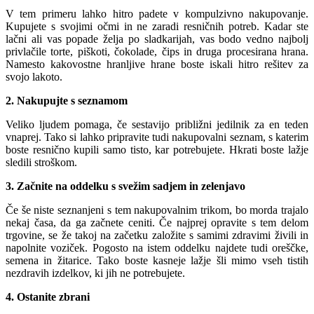
V tem primeru lahko hitro padete v kompulzivno nakupovanje.
Kupujete s svojimi očmi in ne zaradi resničnih potreb. Kadar ste
lačni ali vas popade želja po sladkarijah, vas bodo vedno najbolj
privlačile torte, piškoti, čokolade, čips in druga procesirana hrana.
Namesto kakovostne hranljive hrane boste iskali hitro rešitev za
svojo lakoto.
2. Nakupujte s seznamom
Veliko ljudem pomaga, če sestavijo približni jedilnik za en teden
vnaprej. Tako si lahko pripravite tudi nakupovalni seznam, s katerim
boste resnično kupili samo tisto, kar potrebujete. Hkrati boste lažje
sledili stroškom.
3. Začnite na oddelku s svežim sadjem in zelenjavo
Če še niste seznanjeni s tem nakupovalnim trikom, bo morda trajalo
nekaj časa, da ga začnete ceniti. Če najprej opravite s tem delom
trgovine, se že takoj na začetku založite s samimi zdravimi živili in
napolnite voziček. Pogosto na istem oddelku najdete tudi oreščke,
semena in žitarice. Tako boste kasneje lažje šli mimo vseh tistih
nezdravih izdelkov, ki jih ne potrebujete.
4. Ostanite zbrani