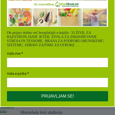
Ekipa MojeZdravje.net
Preberi več
Olje
oljne
ogrščice
Ob prijavi dobite več brezplačnih e-knjižic: 33 ŽIVIL ZA
RAZSTRUPLJANJE JETER, ŽIVILA ZA ZMANJŠEVANJE
STRESA IN TESNOBE, HRANA ZA PODPORO IMUNSKEMU
SISTEMU, ZDRAVI ZAJTRKI ZA OTROKE …
V trendu
Vaše ime
Moringa ali čudežno drevo
Vaša e-pošta
Veganska čokoladna torta z malinami
PRIJAVLJAM SE!
Marmelada brez sladkorja