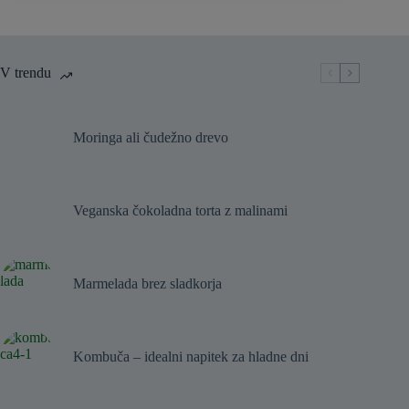
iz
mleka
zemeljskih
mandljev
V trendu
Moringa ali čudežno drevo
Veganska čokoladna torta z malinami
Marmelada brez sladkorja
Kombuča – idealni napitek za hladne dni