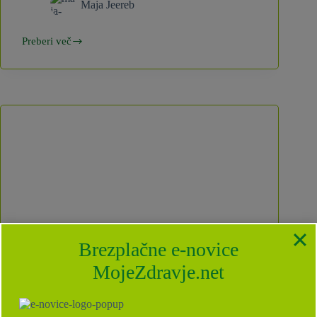
Maja Jeereb
Preberi več
Jesenski
proteinski
napitek
s
toplimi
začimbami
Brezplačne e-novice
MojeZdravje.net