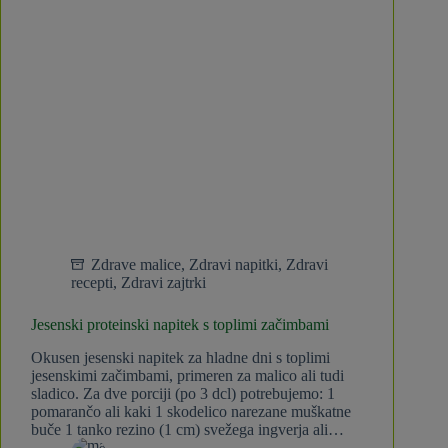
Zdrave malice
,
Zdravi napitki
,
Zdravi
recepti
,
Zdravi zajtrki
Jesenski proteinski napitek s toplimi začimbami
Okusen jesenski napitek za hladne dni s toplimi
jesenskimi začimbami, primeren za malico ali tudi
sladico. Za dve porciji (po 3 dcl) potrebujemo: 1
pomarančo ali kaki 1 skodelico narezane muškatne
buče 1 tanko rezino (1 cm) svežega ingverja ali…