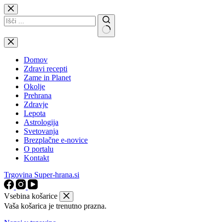
Skip
to
content
No
results
Domov
Zdravi recepti
Zame in Planet
Okolje
Prehrana
Zdravje
Lepota
Astrologija
Svetovanja
Brezplačne e-novice
O portalu
Kontakt
Trgovina Super-hrana.si
Vsebina košarice
Vaša košarica je trenutno prazna.