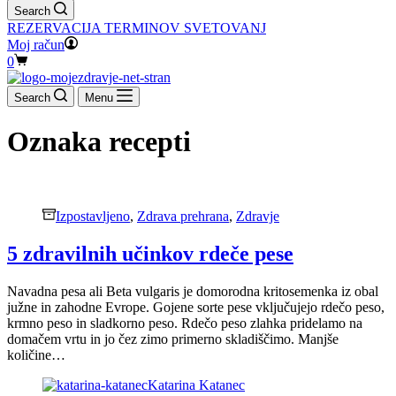
Search
REZERVACIJA TERMINOV SVETOVANJ
Moj račun
Shopping
0
cart
Search
Menu
Oznaka
recepti
Izpostavljeno
,
Zdrava prehrana
,
Zdravje
5 zdravilnih učinkov rdeče pese
Navadna pesa ali Beta vulgaris je domorodna kritosemenka iz obal
južne in zahodne Evrope. Gojene sorte pese vključujejo rdečo peso,
krmno peso in sladkorno peso. Rdečo peso zlahka pridelamo na
domačem vrtu in jo čez zimo primerno skladiščimo. Manjše
količine…
Katarina Katanec