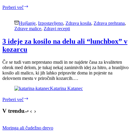
5
Preberi več
zdravilnih
učinkov
rdeče
Hujšanje
,
Izpostavljeno
,
Zdrava kosila
,
Zdrava prehrana
,
pese
Zdrave malice
,
Zdravi recepti
3 ideje za kosilo na delu ali “lunchbox” v
kozarcu
Če se tudi vam neprestano mudi in ne najdete časa za kvaliteten
obrok med delom, je tukaj nekaj zanimivih idej za hitro, a hranljivo
kosilo ali malico, ki jih lahko pripravite doma in pojeste na
delovnem mestu v priročnih kozarcih.…
Katarina Katanec
3
Preberi več
ideje
za
V trendu
kosilo
na
delu
Moringa ali čudežno drevo
ali