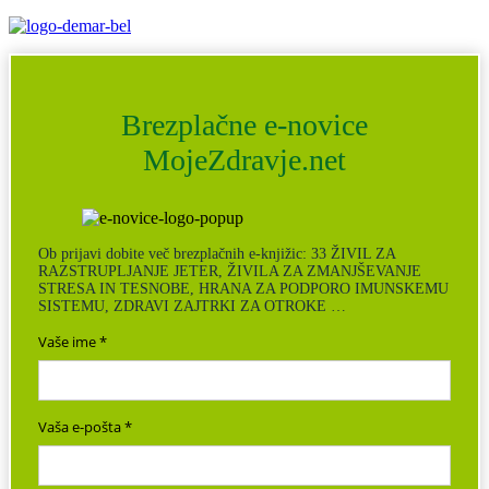
Brezplačne e-novice
MojeZdravje.net
Ob prijavi dobite več brezplačnih e-knjižic: 33 ŽIVIL ZA
RAZSTRUPLJANJE JETER, ŽIVILA ZA ZMANJŠEVANJE
STRESA IN TESNOBE, HRANA ZA PODPORO IMUNSKEMU
SISTEMU, ZDRAVI ZAJTRKI ZA OTROKE …
Vaše ime
Vaša e-pošta