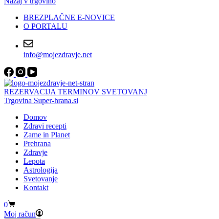
Nazaj v trgovino
BREZPLAČNE E-NOVICE
O PORTALU
info@mojezdravje.net
REZERVACIJA TERMINOV SVETOVANJ
Trgovina Super-hrana.si
Domov
Zdravi recepti
Zame in Planet
Prehrana
Zdravje
Lepota
Astrologija
Svetovanje
Kontakt
Shopping
0
cart
Moj račun