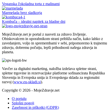
“lunchbox”
Veganska čokoladna torta z malinami
v
kozarcu
Marmelada brez sladkorja
Kombuča – idealni napitek za hladne dni
MojeZdravje.net je portal z nasveti za zdravo življenje.
Obiskovalcem in uporabnikom strani približa način, kako lahko z
zavedanjem, voljo in spremembami v sebi, pripomoremo k trajnemu
zdravju, dobremu počutju, lepši prihodnosti našega zdravja in
planeta.
Vavčer za digitalni marketing, naložba izdelava spletne strani,
spletne trgovine in rezervacijske platforme sofinancirata Republika
Slovenija in Evropska unija iz Evropskega sklada za regionalni
razvoj (
www.eu-skladi.si
).
Copyright © 2026 - MojeZdravje.net
O portalu
Splošni pogoji
Zasebnost in piškotki (GDPR)