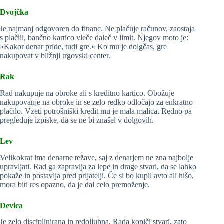
Dvojčka
Je najmanj odgovoren do financ. Ne plačuje računov, zaostaja
s plačili, bančno kartico vleče daleč v limit. Njegov moto je:
»Kakor denar pride, tudi gre.« Ko mu je dolgčas, gre
nakupovat v bližnji trgovski center.
Rak
Rad nakupuje na obroke ali s kreditno kartico. Obožuje
nakupovanje na obroke in se zelo redko odločajo za enkratno
plačilo. Vzeti potrošniški kredit mu je mala malica. Redno pa
pregleduje izpiske, da se ne bi znašel v dolgovih.
Lev
Velikokrat ima denarne težave, saj z denarjem ne zna najbolje
upravljati. Rad ga zapravlja za lepe in drage stvari, da se lahko
pokaže in postavlja pred prijatelji. Če si bo kupil avto ali hišo,
mora biti res opazno, da je dal celo premoženje.
Devica
Je zelo disciplinirana in redoljubna. Rada kopiči stvari, zato