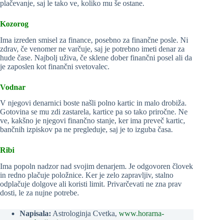
plačevanje, saj le tako ve, koliko mu še ostane.
Kozorog
Ima izreden smisel za finance, posebno za finančne posle. Ni
zdrav, če venomer ne varčuje, saj je potrebno imeti denar za
hude čase. Najbolj uživa, če sklene dober finančni posel ali da
je zaposlen kot finančni svetovalec.
Vodnar
V njegovi denarnici boste našli polno kartic in malo drobiža.
Gotovina se mu zdi zastarela, kartice pa so tako priročne. Ne
ve, kakšno je njegovi finančno stanje, ker ima preveč kartic,
bančnih izpiskov pa ne pregleduje, saj je to izguba časa.
Ribi
Ima popoln nadzor nad svojim denarjem. Je odgovoren človek
in redno plačuje položnice. Ker je zelo zapravljiv, stalno
odplačuje dolgove ali koristi limit. Privarčevati ne zna prav
dosti, le za nujne potrebe.
Napisala:
Astrologinja Cvetka,
www.horarna-