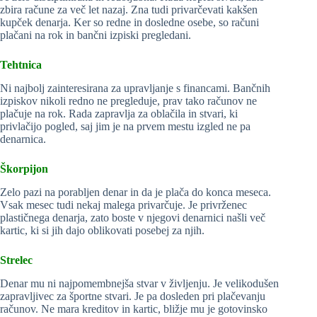
zbira račune za več let nazaj. Zna tudi privarčevati kakšen
kupček denarja. Ker so redne in dosledne osebe, so računi
plačani na rok in bančni izpiski pregledani.
Tehtnica
Ni najbolj zainteresirana za upravljanje s financami. Bančnih
izpiskov nikoli redno ne pregleduje, prav tako računov ne
plačuje na rok. Rada zapravlja za oblačila in stvari, ki
privlačijo pogled, saj jim je na prvem mestu izgled ne pa
denarnica.
Škorpijon
Zelo pazi na porabljen denar in da je plača do konca meseca.
Vsak mesec tudi nekaj malega privarčuje. Je privrženec
plastičnega denarja, zato boste v njegovi denarnici našli več
kartic, ki si jih dajo oblikovati posebej za njih.
Strelec
Denar mu ni najpomembnejša stvar v življenju. Je velikodušen
zapravljivec za športne stvari. Je pa dosleden pri plačevanju
računov. Ne mara kreditov in kartic, bližje mu je gotovinsko