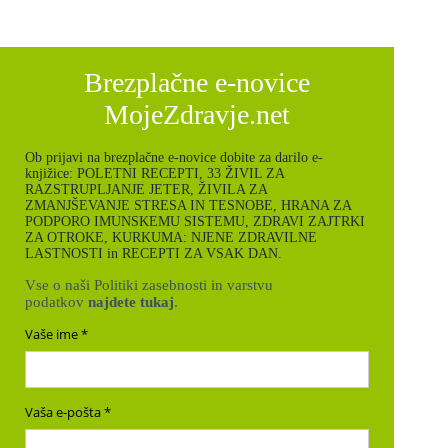
Brezplačne e-novice
MojeZdravje.net
Ob prijavi na brezplačne e-novice dobite za darilo e-
knjižice: POLETNI RECEPTI, 33 ŽIVIL ZA
RAZSTRUPLJANJE JETER, ŽIVILA ZA
ZMANJŠEVANJE STRESA IN TESNOBE, HRANA ZA
PODPORO IMUNSKEMU SISTEMU, ZDRAVI ZAJTRKI
ZA OTROKE, KURKUMA: NJENE ZDRAVILNE
LASTNOSTI in RECEPTI ZA VSAK DAN.
Vse o naši Politiki zasebnosti in varstvu
podatkov
najdete tukaj
.
Vaše ime
Vaša e-pošta