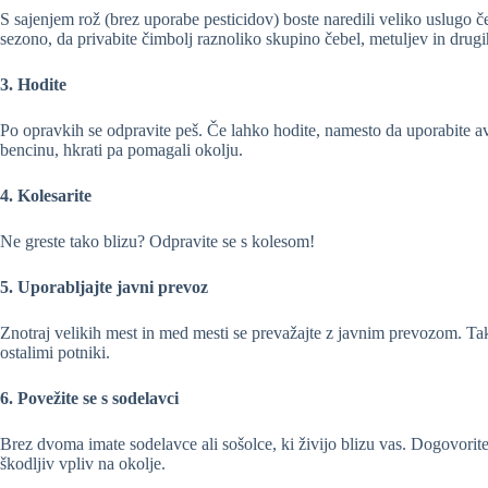
S sajenjem rož (brez uporabe pesticidov) boste naredili veliko uslugo č
sezono, da privabite čimbolj raznoliko skupino čebel, metuljev in drug
3. Hodite
Po opravkih se odpravite peš. Če lahko hodite, namesto da uporabite avto
bencinu, hkrati pa pomagali okolju.
4. Kolesarite
Ne greste tako blizu? Odpravite se s kolesom!
5. Uporabljajte javni prevoz
Znotraj velikih mest in med mesti se prevažajte z javnim prevozom. Tak
ostalimi potniki.
6. Povežite se s sodelavci
Brez dvoma imate sodelavce ali sošolce, ki živijo blizu vas. Dogovorite
škodljiv vpliv na okolje.