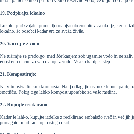
hkrati pa boste imeli pri roki vedno rezervno vodo, če bi jo morda potr
19. Podpirajte lokalno
Lokalni proizvajalci pomenijo manjšo obremenitev za okolje, ker se izde
lokalno, še posebej kadar gre za sveža živila.
20. Varčujte z vodo
Ne tuširajte se predolgo, med ščetkanjem zob ugasnite vodo in ne zaliva
enostavni načini za varčevanje z vodo. Vsaka kapljica šteje!
21. Kompostirajte
Na vrtu ustvarite kup komposta. Nanj odlagajte ostanke hrane, papir, pe
smetišču. Poleg tega lahko kompost uporabite za vaše rastline.
22. Kupujte reciklirano
Kadar le lahko, kupujte izdelke z reciklirano embalažo (več in več jih j
pomagate pri ohranjanju čistega okolja.