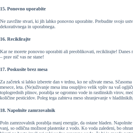
15. Ponovno uporabite
Ne zavržite stvari, ki jih lahko ponovno uporabite. Prebudite svojo ustva
dekorativnega in uporabnega.
16. Reciklirajte
Kar ne morete ponovno uporabiti ali preoblikovati, reciklirajte! Danes m
– prav nič vas ne stane!
17. Poskusite brez mesa
Za začetek si lahko izberete dan v tednu, ko ne uživate mesa. Sčasoma l
mesece, leta. (Ne)uživanje mesa ima osupljivo velik vpliv na vaš ogljič
toplogrednih plinov, porablja se ogromno vode in rastlinskih virov, med r
količine pesticidov. Poleg tega zahteva meso shranjevanje v hladilnikih, 
18. Napolnite zamrzovalnik
Poln zamrzovalnik porablja manj energije, da ostane hladen. Napolnite 
vanj, so odlična možnost plastenke z vodo. Ko voda zaledeni, bo ohran