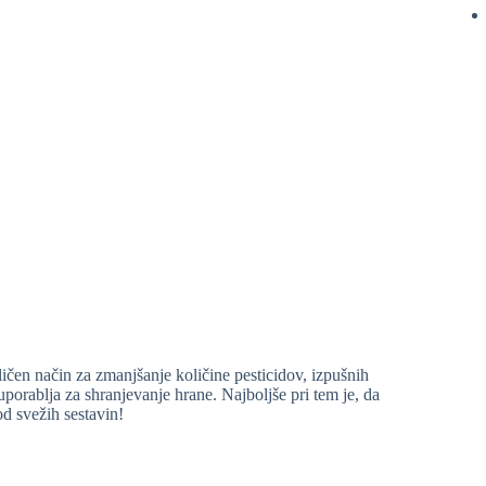
dličen način za zmanjšanje količine pesticidov, izpušnih
 uporablja za shranjevanje hrane. Najboljše pri tem je, da
od svežih sestavin!