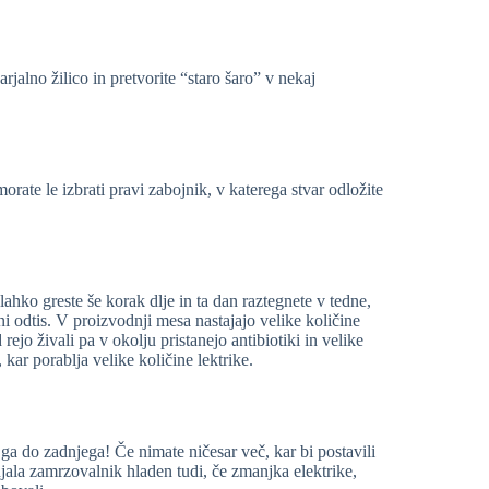
rjalno žilico in pretvorite “staro šaro” v nekaj
orate le izbrati pravi zabojnik, v katerega stvar odložite
ahko greste še korak dlje in ta dan raztegnete v tedne,
ni odtis. V proizvodnji mesa nastajajo velike količine
ejo živali pa v okolju pristanejo antibiotiki in velike
kar porablja velike količine lektrike.
ga do zadnjega! Če nimate ničesar več, kar bi postavili
jala zamrzovalnik hladen tudi, če zmanjka elektrike,