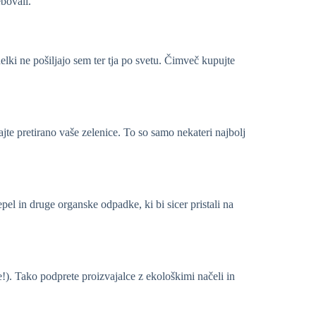
ebovali.
lki ne pošiljajo sem ter tja po svetu. Čimveč kupujte
jte pretirano vaše zelenice. To so samo nekateri najbolj
pel in druge organske odpadke, ki bi sicer pristali na
e!). Tako podprete proizvajalce z ekološkimi načeli in