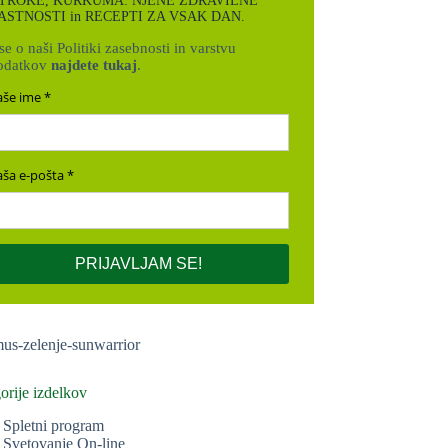
TROKE, KURKUMA: NJENE ZDRAVILNE
ASTNOSTI in RECEPTI ZA VSAK DAN.
e o naši Politiki zasebnosti in varstvu
odatkov
najdete tukaj
.
aše ime
aša e-pošta
PRIJAVLJAM SE!
orije izdelkov
Spletni program
Svetovanje On-line