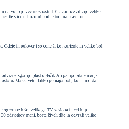
 in na voljo je več možnosti. LED žarnice zdržijo veliko
omestite s temi. Pozorni bodite tudi na pravilno
. Odeje in puloverji so cenejši kot kurjenje in veliko bolj
 odvrzite zgornjo plast oblačil. Ali pa uporabite manjši
prostoru. Malce vetra lahko pomaga bolj, kot si morda
e ogromne hiše, velikega TV zaslona in cel kup
o 30 odstotkov manj, boste živeli dlje in odvrgli veliko