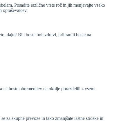
ebelam. Posadite različne vrste rož in jih menjavajte vsako
ih opraševalcev.
, dajte! Bili boste bolj zdravi, prihranili boste na
o si boste obremenitev na okolje porazdelili z vsemi
 se za skupne prevoze in tako zmanjšate lastne stroške in