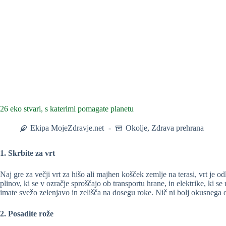
26 eko stvari, s katerimi pomagate planetu
Ekipa MojeZdravje.net
Okolje
,
Zdrava prehrana
1. Skrbite za vrt
Naj gre za večji vrt za hišo ali majhen košček zemlje na terasi, vrt je o
plinov, ki se v ozračje sproščajo ob transportu hrane, in elektrike, ki se
imate svežo zelenjavo in zelišča na dosegu roke. Nič ni bolj okusnega 
2. Posadite rože