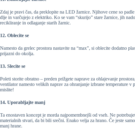
Zdaj je pravi čas, da preklopite na LED žarnice. Njihove cene so padle
dlje in varčujejo z elektriko. Ko se vam “skurijo” stare žarnice, jih nad
recikliranje in odlaganje starih žarnic.
12. Oblecite se
Namesto da grelec prostora nastavite na “max”, si oblecite dodatno plast
prijazni do okolja.
13. Slecite se
Poleti storite obratno – preden prižgete naprave za ohlajevanje prostora,
ventilator namesto velikih naprav za ohranjanje izbrane temperature v 
mislite!
14. Uporabljajte manj
Ta enostaven koncept je morda najpomembnejši od vseh. Ne potrebujet
materialnih stvari, da bi bili srečni. Enako velja za hrano. Če jeste sam
manj hrane.