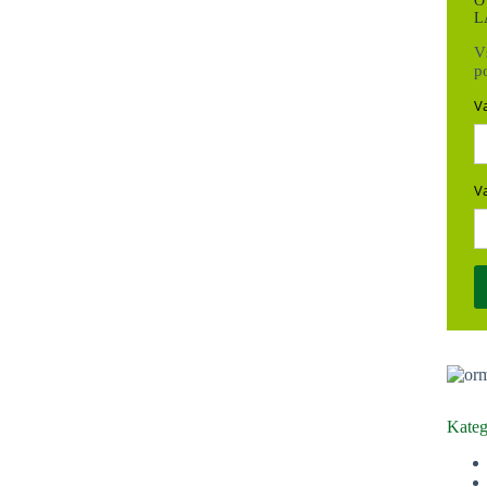
O
L
Vs
p
V
V
Kateg