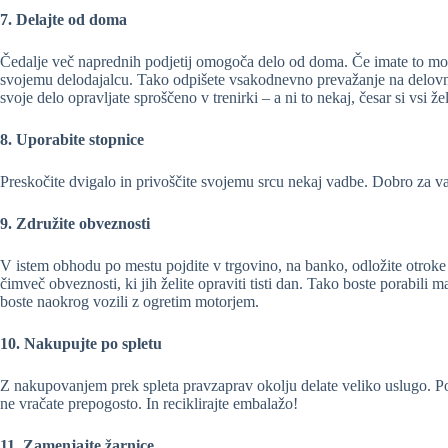
7. Delajte od doma
Čedalje več naprednih podjetij omogoča delo od doma. Če imate to možno
svojemu delodajalcu. Tako odpišete vsakodnevno prevažanje na delovno 
svoje delo opravljate sproščeno v trenirki – a ni to nekaj, česar si vsi ž
8. Uporabite stopnice
Preskočite dvigalo in privoščite svojemu srcu nekaj vadbe. Dobro za va
9. Združite obveznosti
V istem obhodu po mestu pojdite v trgovino, na banko, odložite otroke n
čimveč obveznosti, ki jih želite opraviti tisti dan. Tako boste porabili m
boste naokrog vozili z ogretim motorjem.
10. Nakupujte po spletu
Z nakupovanjem prek spleta pravzaprav okolju delate veliko uslugo. Pot
ne vračate prepogosto. In reciklirajte embalažo!
11. Zamenjajte žarnice