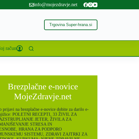
info@mojezdravje.net
Trgovina Super-hrana.si
oj račun
g
Brezplačne e-novice
MojeZdravje.net
 prijavi na brezplačne e-novice dobite za darilo e-
njižice: POLETNI RECEPTI, 33 ŽIVIL ZA
AZSTRUPLJANJE JETER, ŽIVILA ZA
MANJŠEVANJE STRESA IN
ESNOBE, HRANA ZA PODPORO
MUNSKEMU SISTEMU, ZDRAVI ZAJTRKI ZA