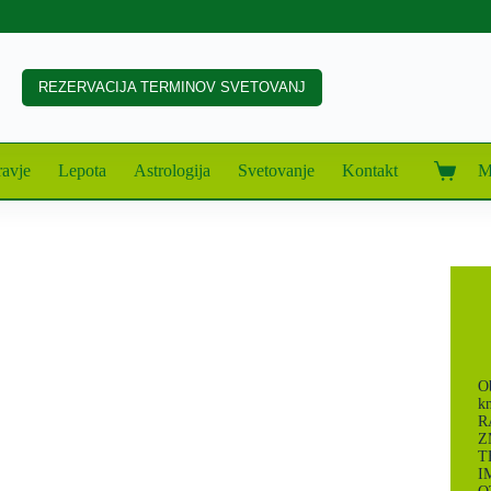
REZERVACIJA TERMINOV SVETOVANJ
avje
Lepota
Astrologija
Svetovanje
Kontakt
M
Shoppin
cart
Ob
k
R
Z
T
I