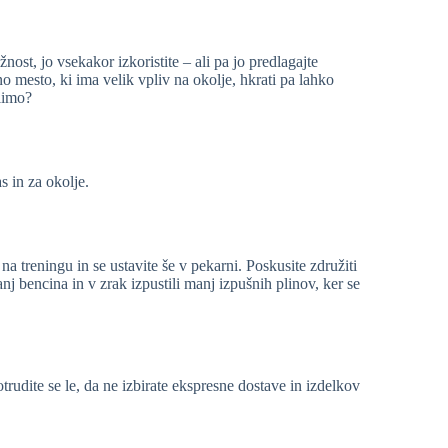
st, jo vsekakor izkoristite – ali pa jo predlagajte
mesto, ki ima velik vpliv na okolje, hkrati pa lahko
elimo?
s in za okolje.
a treningu in se ustavite še v pekarni. Poskusite združiti
anj bencina in v zrak izpustili manj izpušnih plinov, ker se
rudite se le, da ne izbirate ekspresne dostave in izdelkov