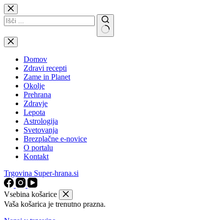
Skip
to
content
No
results
Domov
Zdravi recepti
Zame in Planet
Okolje
Prehrana
Zdravje
Lepota
Astrologija
Svetovanja
Brezplačne e-novice
O portalu
Kontakt
Trgovina Super-hrana.si
Vsebina košarice
Vaša košarica je trenutno prazna.