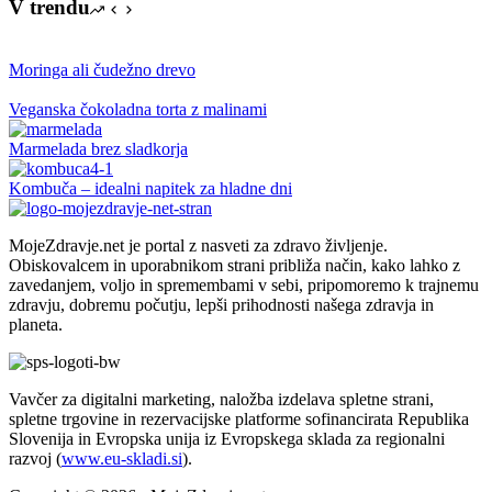
V trendu
Moringa ali čudežno drevo
Veganska čokoladna torta z malinami
Marmelada brez sladkorja
Kombuča – idealni napitek za hladne dni
MojeZdravje.net je portal z nasveti za zdravo življenje.
Obiskovalcem in uporabnikom strani približa način, kako lahko z
zavedanjem, voljo in spremembami v sebi, pripomoremo k trajnemu
zdravju, dobremu počutju, lepši prihodnosti našega zdravja in
planeta.
Vavčer za digitalni marketing, naložba izdelava spletne strani,
spletne trgovine in rezervacijske platforme sofinancirata Republika
Slovenija in Evropska unija iz Evropskega sklada za regionalni
razvoj (
www.eu-skladi.si
).