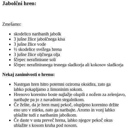
Jabolčni hren:
Zmešamo:
skodelico naribanih jabolk
3 jušne žlice jabolčnega kisa
3 jušne žlice vode
½ skodelice svežega hrena
3 jušne žlice oljčnega olja
ščepec nerafinirane soli
ščepec nerafiniranega trsnega sladkorja ali kokosov sladkorja
Nekaj zanimivosti o hrenu:
Nastrgan hren hitro potemni oziroma oksidira, zato ga
lahko pokapljamo z limoninim sokom.
Hrenovo korenino boste najlažje olupili z nožem za zelenjavo,
naribajte pa jo z navadnim strgalnikom.
Če želite, da je hren manj pekoč, olupljeno korenino držite
eno uro v mleku, nato ga naribajte. Aromo in vonj lahko
ublažite tudi z naribanim jabolkom.
Če daste v usta preveč hrena, lahko njegov pekoč okus
ublažite s kosom kruha pod nosom.