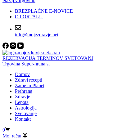
Nazaj v trgovino
BREZPLAČNE E-NOVICE
O PORTALU
info@mojezdravje.net
REZERVACIJA TERMINOV SVETOVANJ
Trgovina Super-hrana.si
Domov
Zdravi recepti
Zame in Planet
Prehrana
Zdravje
Lepota
Astrologija
Svetovanje
Kontakt
Shopping
0
cart
Moj račun