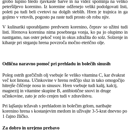
grobo lupino bledo rjavkaste barve in na videz spominja na veliko
peteršiljevo korenino. Iz korenine odženejo veliki podolgovati listi,
poleti pa tudi beli cvetovi na dolgih steblih. Hren je trajnica in ga
gojimo v vrtovih, pogosto pa raste tudi prosto ob robu njiv.
V kulinariki uporabljamo predvsem korenino, čeprav so užitni tudi
listi. Hrenova korenina nima posebnega vonja, ko pa jo olupimo in
nastrgamo, nas oster pekoč vonj in okus zdražita do solz. Solzenje in
kihanje pri strganju hrena povzroča močno eterično olje.
Odlična naravno pomoč pri prehladu in bolečih sinusih
Poleg ostrih gorčičnih olj vsebuje še veliko vitamina C, kar dvakrat
več kot limona. Učinkovine v hrenu redčijo sluz in tako omogočijo
hitrejše čiščenje nosu in sinusov. Hren vsebuje tudi kalij, kalcij,
magnezij in vitamine skupine B, antibiotične snovi in druge
učinkovine, zato je zelo cenjen tudi v zdravilstvu.
Pri lajšanju težavah s prehladom in bolečim grlom, naribajte
korenino hrena s kostanjevim medom in uživajte 3-5-krat dnevno po
1 čajno žličko.
Za dobro in urejeno prebavo