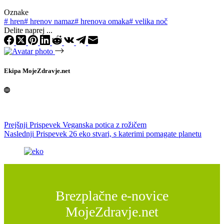
Oznake
#
hren
#
hrenov namaz
#
hrenova omaka
#
velika noč
Delite naprej ...
Ekipa MojeZdravje.net
Prejšnji
Prispevek
Veganska potica z rožičem
Naslednji
Prispevek
26 eko stvari, s katerimi pomagate planetu
Brezplačne e-novice
MojeZdravje.net