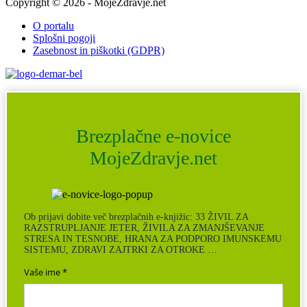
Copyright © 2026 - MojeZdravje.net
O portalu
Splošni pogoji
Zasebnost in piškotki (GDPR)
Brezplačne e-novice
MojeZdravje.net
Ob prijavi dobite več brezplačnih e-knjižic: 33 ŽIVIL ZA
RAZSTRUPLJANJE JETER, ŽIVILA ZA ZMANJŠEVANJE
STRESA IN TESNOBE, HRANA ZA PODPORO IMUNSKEMU
SISTEMU, ZDRAVI ZAJTRKI ZA OTROKE …
Vaše ime