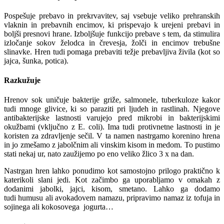
Pospešuje prebavo in prekrvavitev, saj vsebuje veliko prehranskih
vlaknin in prebavnih encimov, ki prispevajo k urejeni prebavi in
boljši presnovi hrane. Izboljšuje funkcijo prebave s tem, da stimulira
izločanje sokov želodca in črevesja, žolči in encimov trebušne
slinavke. Hren tudi pomaga prebaviti težje prebavljiva živila (kot so
jajca, šunka, potica).
Razkužuje
Hrenov sok uničuje bakterije griže, salmonele, tuberkuloze kakor
tudi mnoge glivice, ki so paraziti pri ljudeh in rastlinah. Njegove
antibakterijske lastnosti varujejo pred mikrobi in bakterijskimi
okužbami (vključno z E. coli). Ima tudi protivnetne lastnosti in je
koristen za zdravljenje sečil. V ta namen nastrgamo korenino hrena
in jo zmešamo z jabolčnim ali vinskim kisom in medom. To pustimo
stati nekaj ur, nato zaužijemo po eno veliko žlico 3 x na dan.
Nastrgan hren lahko ponudimo kot samostojno prilogo praktično k
katerikoli slani jedi. Kot začimbo ga uporabljamo v omakah z
dodanimi jabolki, jajci, kisom, smetano. Lahko ga dodamo
tudi humusu ali avokadovem namazu, pripravimo namaz iz tofuja in
sojinega ali kokosovega jogurta…