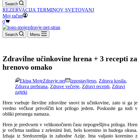
Search
REZERVACIJA TERMINOV SVETOVANJ
Moj račun
Shopping
0
cart
Search
Menu
Zdravilne učinkovine hrena + 3 recepti za
hrenovo omako
Ekipa MojeZdravje.net
Izpostavljeno
,
Zdrava kosila
,
Zdrava prehrana
,
Zdrave večerje
,
Zdravi recepti
,
Zdravi
zajtrki
Hren vsebuje številne zdravilne snovi in učinkovine, zato si ga je
vredno večkrat privoščiti kot prilogo jedem. Poskusite ga tudi v
obliki presnega namaza.
Hren je predvsem v velikonočnem času nepogrešljiva priloga. Hren
je večletna rastlina z zelenimi listi, belo korenino in hudega okusa.
Izhaja iz Sredozemlja in zahodne Azije. Ima valjasto korenino z