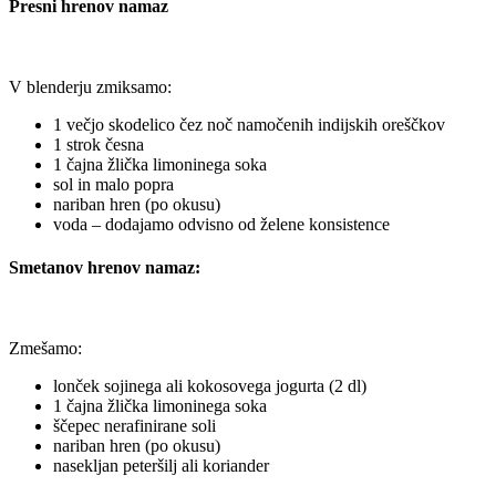
Presni hrenov namaz
V blenderju zmiksamo:
1 večjo skodelico čez noč namočenih indijskih oreščkov
1 strok česna
1 čajna žlička limoninega soka
sol in malo popra
nariban hren (po okusu)
voda – dodajamo odvisno od želene konsistence
Smetanov hrenov namaz:
Zmešamo:
lonček sojinega ali kokosovega jogurta (2 dl)
1 čajna žlička limoninega soka
ščepec nerafinirane soli
nariban hren (po okusu)
nasekljan peteršilj ali koriander