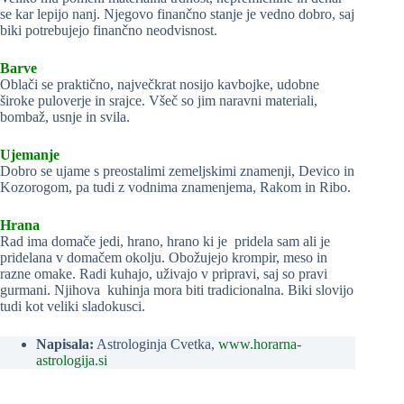
se kar lepijo nanj. Njegovo finančno stanje je vedno dobro, saj
biki potrebujejo finančno neodvisnost.
Barve
Oblači se praktično, največkrat nosijo kavbojke, udobne
široke puloverje in srajce. Všeč so jim naravni materiali,
bombaž, usnje in svila.
Ujemanje
Dobro se ujame s preostalimi zemeljskimi znamenji, Devico in
Kozorogom, pa tudi z vodnima znamenjema, Rakom in Ribo.
Hrana
Rad ima domače jedi, hrano, hrano ki je pridela sam ali je
pridelana v domačem okolju. Obožujejo krompir, meso in
razne omake. Radi kuhajo, uživajo v pripravi, saj so pravi
gurmani. Njihova kuhinja mora biti tradicionalna. Biki slovijo
tudi kot veliki sladokusci.
Napisala:
Astrologinja Cvetka,
www.horarna-
astrologija.si