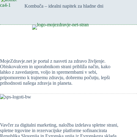
Kombuča – idealni napitek za hladne dni
MojeZdravje.net je portal z nasveti za zdravo življenje.
Obiskovalcem in uporabnikom strani približa način, kako
lahko z zavedanjem, voljo in spremembami v sebi,
pripomoremo k trajnemu zdravju, dobremu počutju, lepši
prihodnosti našega zdravja in planeta.
Vavčer za digitalni marketing, naložba izdelava spletne strani,
spletne trgovine in rezervacijske platforme sofinancirata
Republika Slovenija in Evropska unija iz Evropskega sklada