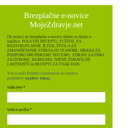
Brezplačne e-novice
MojeZdravje.net
Ob prijavi na brezplačne e-novice dobite za darilo e-
knjižice: POLETNI RECEPTI, 33 ŽIVIL ZA
RAZSTRUPLJANJE JETER, ŽIVILA ZA
ZMANJŠEVANJE STRESA IN TESNOBE, HRANA ZA
PODPORO IMUNSKEMU SISTEMU, ZDRAVI ZAJTRKI
ZA OTROKE, KURKUMA: NJENE ZDRAVILNE
LASTNOSTI in RECEPTI ZA VSAK DAN.
Vse o naši Politiki zasebnosti in varstvu
podatkov
najdete tukaj
.
Vaše ime
Vaša e-pošta