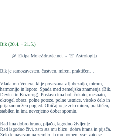
Bik (20.4. – 21.5.)
Ekipa MojeZdravje.net
Astrologija
Bik je samozavesten, čustven, miren, praktičen…
Vlada mu Venera, ki je povezana z ljubeznijo, mirom,
harmonijo in lepoto. Spada med zemeljska znamenja (Bik,
Devica in Kozorog). Postavo ima bolj čokato, mesnato,
okrogel obraz, polne poteze, polne ustnice, visoko čelo in
prijazno nežen pogled. Običajno je zelo miren, praktičen,
stabilen in ima neverjetno dober spomin.
Rad ima dobro hrano, pijačo, lagodno življenje
Rad lagodno živi, zato sta mu blizu dobra hrana in pijača.
Zelo je navezan na zemljo, ta mu pomeni vse; zato se