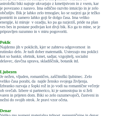
astrološki biki najraje ukvarjajo z kmetijstvom in z vsem, kar
je povezano z naravo. Ima odlično razvito intuicijo in je zelo
občutljiv. Bik je lahko zelo trmoglav, ko se razjezi ga je težko
pomiriti in zamero lahko goji še dolgo časa. Ima veliko
energije, ki miruje v ozadju, ko pa ga razjeziš, pride na plan
ves bes in postane podivjan kot divji bik. Ko ga to mine, se je
pripravljen razumno in v miru pogovoriti.
Poklic
Najdemo jih v poklicih, kjer se zahteva odgovornost in
rutinsko delo. Je tudi dober matematik. Ustrezajo mu poklici
kot so bankir, obrtnik, kmet, sadjar, vzgojitelj, socialni
delavec, davčna uprava, skladiščnik, botanik itd.
Ljubezen
Je nežen, vljuden, romantičen, zaščitniški ljubimec. Zelo
veliko časa porabi, da najde žensko svojega življenja.
Izbranko razvaja z šopki rož in jo vodi na romantične večerje
ob svečah. Izbere si partnerico, ki je samostojna in si želi
varen in prijeten dom. Biki so zelo razumevajoči, čustveni in
nežni do svojih otrok. Je pravi vzor očeta.
Denar
Veliko mu pomeni materialna trdnost, nepremičnine in denar