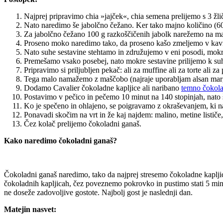
Najprej pripravimo chia »jajček«, chia semena prelijemo s 3 žli
Nato naredimo še jabolčno čežano. Ker tako majno količino (60g
Za jabolčno čežano 100 g razkoščičenih jabolk narežemo na ma
Proseno moko naredimo tako, da proseno kašo zmeljemo v ka
Nato suhe sestavine stehtamo in združujemo v eni posodi, mokr
Premešamo vsako posebej, nato mokre sestavine prilijemo k s
Pripravimo si priljubljen pekač: ali za muffine ali za torte ali 
Tega malo namažemo z maščobo (najraje uporabljam alsan marga
Dodamo Cavalier čokoladne kapljice ali naribano
temno čokola
Postavimo v pečico in pečemo 10 minut na 140 stopinjah, nato š
Ko je spečeno in ohlajeno, se poigravamo z okraševanjem, ki na
Ponavadi skočim na vrt in že kaj najdem: malino, metine listi
Čez kolač prelijemo čokoladni ganaš.
Kako naredimo čokoladni ganaš?
Čokoladni ganaš naredimo, tako da najprej stresemo čokoladne kapljic
čokoladnih kapljicah, čez poveznemo pokrovko in pustimo stati 5 min
ne doseže zadovoljive gostote. Najbolj gost je naslednji dan.
Matejin nasvet: