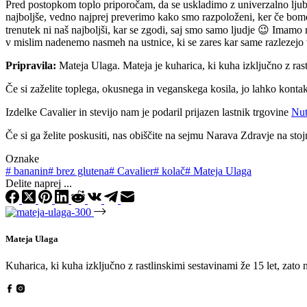
Pred postopkom toplo priporočam, da se uskladimo z univerzalno ljubez
najboljše, vedno najprej preverimo kako smo razpoloženi, ker če bomo j
trenutek ni naš najboljši, kar se zgodi, saj smo samo ljudje 😉 Imamo
v mislim nadenemo nasmeh na ustnice, ki se zares kar same razlezejo 
Pripravila:
Mateja Ulaga. Mateja je kuharica, ki kuha izključno z rast
Če si zaželite toplega, okusnega in veganskega kosila, jo lahko kontak
Izdelke Cavalier in stevijo nam je podaril prijazen lastnik trgovine
Nut
Če si ga želite poskusiti, nas obiščite na sejmu Narava Zdravje na sto
Oznake
#
bananin
#
brez glutena
#
Cavalier
#
kolač
#
Mateja Ulaga
Delite naprej ...
Mateja Ulaga
Kuharica, ki kuha izključno z rastlinskimi sestavinami že 15 let, zato