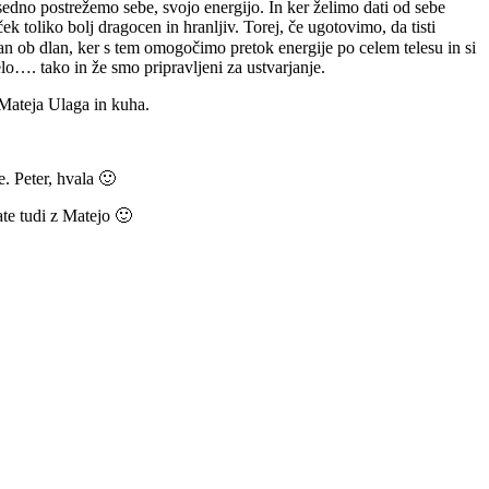
sedno postrežemo sebe, svojo energijo. In ker želimo dati od sebe
 toliko bolj dragocen in hranljiv. Torej, če ugotovimo, da tisti
an ob dlan, ker s tem omogočimo pretok energije po celem telesu in si
o…. tako in že smo pripravljeni za ustvarjanje.
 Mateja Ulaga in kuha.
e. Peter, hvala 🙂
ate tudi z Matejo 🙂