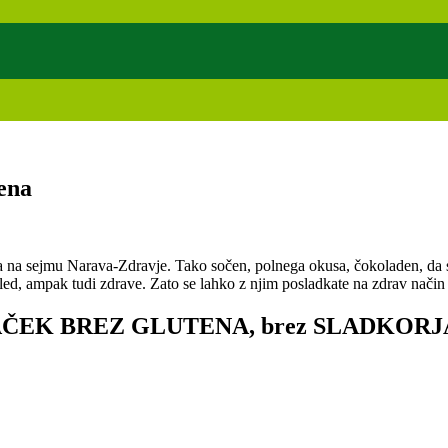
ena
 sejmu Narava-Zdravje. Tako sočen, polnega okusa, čokoladen, da se ka
 izgled, ampak tudi zdrave. Zato se lahko z njim posladkate na zdrav nač
EK BREZ GLUTENA, brez SLADKORJA