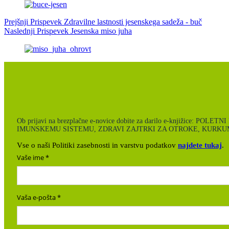
Prejšnji
Prispevek
Zdravilne lastnosti jesenskega sadeža - buč
Naslednji
Prispevek
Jesenska miso juha
Ob prijavi na brezplačne e-novice dobite za darilo e-knjiži
IMUNSKEMU SISTEMU, ZDRAVI ZAJTRKI ZA OTROKE, KURKUM
Vse o naši Politiki zasebnosti in varstvu podatkov
najdete tukaj
.
Vaše ime
Vaša e-pošta