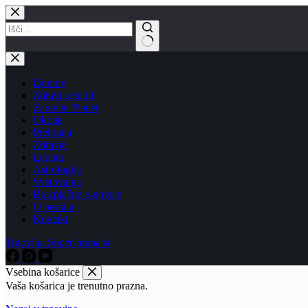
Skip
to
content
No
results
Domov
Zdravi recepti
Zame in Planet
Okolje
Prehrana
Zdravje
Lepota
Astrologija
Svetovanja
Brezplačne e-novice
O portalu
Kontakt
Trgovina Super-hrana.si
Vsebina košarice
Vaša košarica je trenutno prazna.