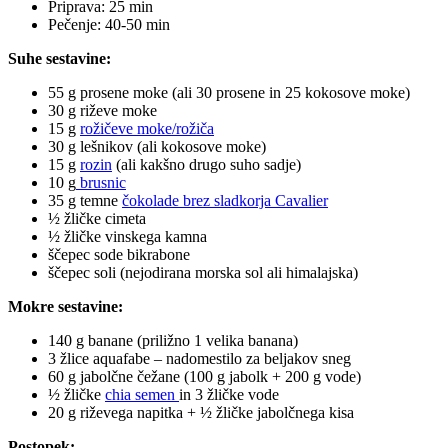
Priprava: 25 min
Pečenje: 40-50 min
Suhe sestavine:
55 g prosene moke (ali 30 prosene in 25 kokosove moke)
30 g riževe moke
15 g
rožičeve moke/rožiča
30 g lešnikov (ali kokosove moke)
15 g
rozin
(ali kakšno drugo suho sadje)
10 g
brusnic
35 g temne
čokolade brez sladkorja Cavalier
½ žličke cimeta
½ žličke vinskega kamna
ščepec sode bikrabone
ščepec soli (nejodirana morska sol ali himalajska)
Mokre sestavine:
140 g banane (priližno 1 velika banana)
3 žlice aquafabe – nadomestilo za beljakov sneg
60 g jabolčne čežane (100 g jabolk + 200 g vode)
½ žličke
chia semen
in 3 žličke vode
20 g riževega napitka + ½ žličke jabolčnega kisa
Postopek: