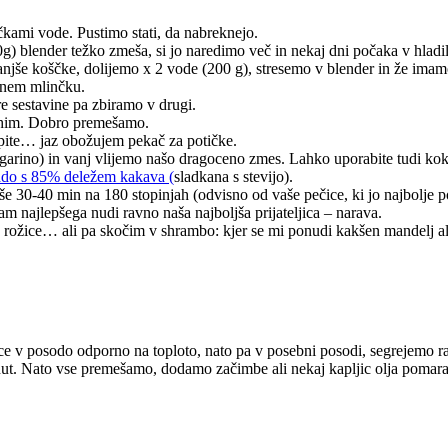
čkami vode. Pustimo stati, da nabreknejo.
) blender težko zmeša, si jo naredimo več in nekaj dni počaka v hladi
njše koščke, dolijemo x 2 vode (200 g), stresemo v blender in že imam
vnem mlinčku.
e sestavine pa zbiramo v drugi.
uhim. Dobro premešamo.
za pite… jaz obožujem pekač za potičke.
rino) in vanj vlijemo našo dragoceno zmes. Lahko uporabite tudi kok
do s 85% deležem kakava (
sladkana s stevijo).
e 30-40 min na 180 stopinjah (odvisno od vaše pečice, ki jo najbolje 
m najlepšega nudi ravno naša najboljša prijateljica – narava.
če, rožice… ali pa skočim v shrambo: kjer se mi ponudi kakšen mandelj
e v posodo odporno na toploto, nato pa v posebni posodi, segrejemo ras
ut. Nato vse premešamo, dodamo začimbe ali nekaj kapljic olja pomaran