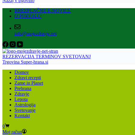
Nazaj v trgovino
BREZPLAČNE E-NOVICE
O PORTALU
info@mojezdravje.net
REZERVACIJA TERMINOV SVETOVANJ
Trgovina Super-hrana.si
Domov
Zdravi recepti
Zame in Planet
Prehrana
Zdravje
Lepota
Astrologija
Svetovanje
Kontakt
Shopping
0
cart
Moj račun