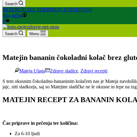
Search
REZERVACIJA TERMINOV SVETOVANJ
Moj račun
Shopping
0
cart
Search
Menu
Matejin bananin čokoladni kolač brez glut
Mateja Ulaga
Zdrave sladice
,
Zdravi recepti
S tem okusnim čokoladno-bananinim kolačem nas je Mateja navdušila na
jajc, niti sladkorja, saj so Matejine sladičke ne le okusne in lepe na
MATEJIN RECEPT ZA BANANIN KOLAČ
Čas priprave in pečenja ter količina:
Za 6-10 ljudi