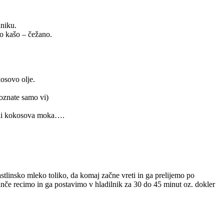
lniku.
o kašo – čežano.
osovo olje.
poznate samo vi)
 ali kokosova moka….
tlinsko mleko toliko, da komaj začne vreti in ga prelijemo po
če recimo in ga postavimo v hladilnik za 30 do 45 minut oz. dokler