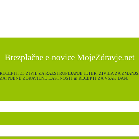
Brezplačne e-novice MojeZdravje.net
ce: POLETNI RECEPTI, 33 ŽIVIL ZA RAZSTRUPLJANJE JETER, ŽIVILA ZA
A: NJENE ZDRAVILNE LASTNOSTI in RECEPTI ZA VSAK DAN.