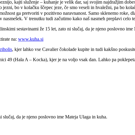
nijo, kajti služenje – kuhanje je velik dar, saj svojim najdražjim dobe
ezni, bo v kolačku ščepec jeze, če smo veseli in hvaležni, pa bo kolaček
 možnost ga pretvoriti v pozitivno naravnanost. Samo sklenemo roke, dl
v nasmešek. V trenutku tudi začutimo kako naš nasmeh preplavi celo tel
linskimi sestavinami že 15 let, zato ni slučaj, da je njeno poslovno ime
tirate na:
www.kuha.si
riholis
, kjer lahko vse Cavalier čokolade kupite in tudi kakšno poskusit
jnici 49 (Hala A – Kocka), kjer je na voljo vsak dan. Lahko pa poklepet
 ni slučaj, da je njeno poslovno ime Mateja Ulaga in kuha.