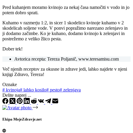
Pred kuhanjem moramo kvinojo za nekaj časa namočiti v vodo in jo
potem dobro sprati.
Kuhamo v razmerju 1:2, in sicer 1 skodelico kvinoje kuhamo v 2
skodelicah soljene vode. V ponvi popražimo narezano zelenjavo in
ji dodamo začimbe. Ko je kuhano, dodamo kvinojo k zelenjavi in
postrežemo z veliko žlico pesta.
Dober tek!
Avtorica recepta: Tereza Poljanič, www.teresamisu.com
Več njenih receptov za okusne in zdrave jedi, lahko najdete v njeni
knjigi Zdravo, Tereza!
Oznake
#
kvinoja
#
lahko kosilo
#
pesto
#
zelenjava
Delite naprej ...
Ekipa MojeZdravje.net