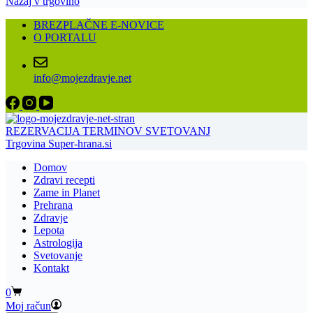
Nazaj v trgovino
BREZPLAČNE E-NOVICE
O PORTALU
info@mojezdravje.net
REZERVACIJA TERMINOV SVETOVANJ
Trgovina Super-hrana.si
Domov
Zdravi recepti
Zame in Planet
Prehrana
Zdravje
Lepota
Astrologija
Svetovanje
Kontakt
Shopping
0
cart
Moj račun