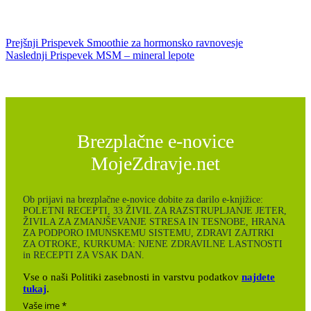
Prejšnji
Prispevek
Smoothie za hormonsko ravnovesje
Naslednji
Prispevek
MSM – mineral lepote
Brezplačne e-novice
MojeZdravje.net
Ob prijavi na brezplačne e-novice dobite za darilo e-knjižice:
POLETNI RECEPTI, 33 ŽIVIL ZA RAZSTRUPLJANJE JETER,
ŽIVILA ZA ZMANJŠEVANJE STRESA IN TESNOBE, HRANA
ZA PODPORO IMUNSKEMU SISTEMU, ZDRAVI ZAJTRKI
ZA OTROKE, KURKUMA: NJENE ZDRAVILNE LASTNOSTI
in RECEPTI ZA VSAK DAN.
Vse o naši Politiki zasebnosti in varstvu podatkov
najdete
tukaj
.
Vaše ime