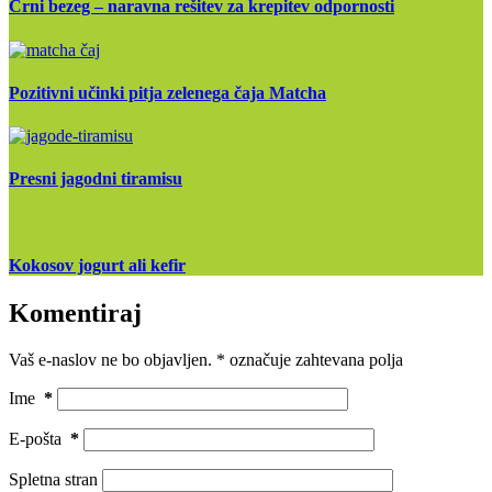
Črni bezeg – naravna rešitev za krepitev odpornosti
Pozitivni učinki pitja zelenega čaja Matcha
Presni jagodni tiramisu
Kokosov jogurt ali kefir
Komentiraj
Vaš e-naslov ne bo objavljen.
*
označuje zahtevana polja
Ime
*
E-pošta
*
Spletna stran