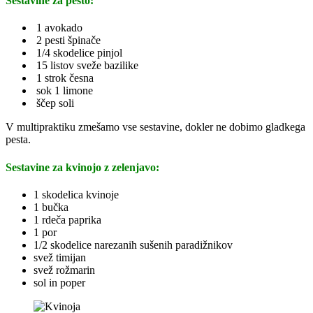
Sestavine za pesto:
1 avokado
2 pesti špinače
1/4 skodelice pinjol
15 listov sveže bazilike
1 strok česna
sok 1 limone
ščep soli
V multipraktiku zmešamo vse sestavine, dokler ne dobimo gladkega
pesta.
Sestavine za kvinojo z zelenjavo:
1 skodelica kvinoje
1 bučka
1 rdeča paprika
1 por
1/2 skodelice narezanih sušenih paradižnikov
svež timijan
svež rožmarin
sol in poper