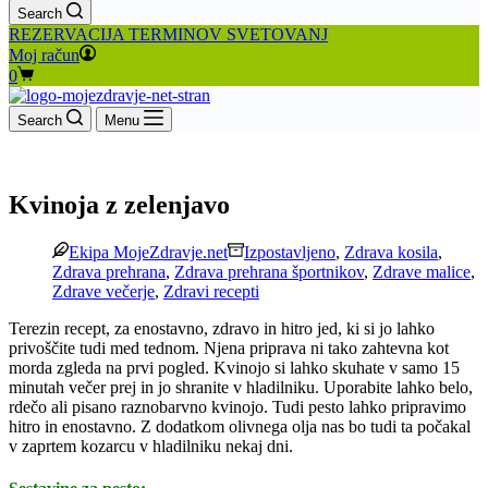
Search
REZERVACIJA TERMINOV SVETOVANJ
Moj račun
Shopping
0
cart
Search
Menu
Kvinoja z zelenjavo
Ekipa MojeZdravje.net
Izpostavljeno
,
Zdrava kosila
,
Zdrava prehrana
,
Zdrava prehrana športnikov
,
Zdrave malice
,
Zdrave večerje
,
Zdravi recepti
Terezin recept, za enostavno, zdravo in hitro jed, ki si jo lahko
privoščite tudi med tednom. Njena priprava ni tako zahtevna kot
morda zgleda na prvi pogled. Kvinojo si lahko skuhate v samo 15
minutah večer prej in jo shranite v hladilniku. Uporabite lahko belo,
rdečo ali pisano raznobarvno kvinojo. Tudi pesto lahko pripravimo
hitro in enostavno. Z dodatkom olivnega olja nas bo tudi ta počakal
v zaprtem kozarcu v hladilniku nekaj dni.