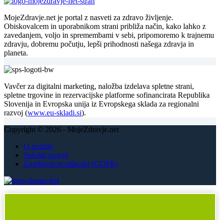
MojeZdravje.net je portal z nasveti za zdravo življenje.
Obiskovalcem in uporabnikom strani približa način, kako lahko z
zavedanjem, voljo in spremembami v sebi, pripomoremo k trajnemu
zdravju, dobremu počutju, lepši prihodnosti našega zdravja in
planeta.
Vavčer za digitalni marketing, naložba izdelava spletne strani,
spletne trgovine in rezervacijske platforme sofinancirata Republika
Slovenija in Evropska unija iz Evropskega sklada za regionalni
razvoj (
www.eu-skladi.si
).
Copyright © 2026 - MojeZdravje.net
O portalu
Splošni pogoji
Zasebnost in piškotki (GDPR)