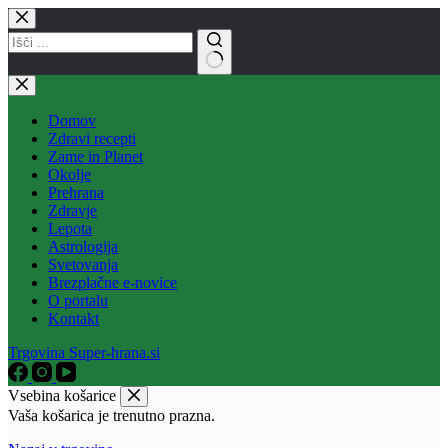
Skip
to
content
No
results
Domov
Zdravi recepti
Zame in Planet
Okolje
Prehrana
Zdravje
Lepota
Astrologija
Svetovanja
Brezplačne e-novice
O portalu
Kontakt
Trgovina Super-hrana.si
Vsebina košarice
Vaša košarica je trenutno prazna.