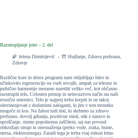
Razstrupljanje jeter – 2. del
Jelena Dimitrijević
Hujšanje
,
Zdrava prehrana
,
Zdravje
Različne kure in detox programi nam obljubljajo hitro in
učinkovito regeneracijo na vseh nivojih, ampak za telesno in
psihično harmonijo moramo narediti veliko več, kot občasno
razstrupiti telo. Celosten pristop in neinvaziven način sta naši
resnični smernici. Telo je najprej treba krepiti in ne takoj
obremenjevati z dodatnimi nalogami, ki jim v tem trenutku
mogoče ni kos. Na žalost tudi tisti, ki skrbimo za zdravo
prehrano, dovolj gibanja, pozitivne misli, stik z naravo in
sproščanje, nismo popolnoma zaščiteni, saj nas povsod
obkrožajo strupi in onesnaženja (preko vode, zraka, hrane,
stresa, elektrosmoga). Zaradi tega je treba vsaj enkrat letno