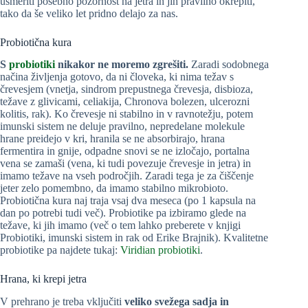
usmeriti posebno pozornost na jetra in jih pravilno okrepiti,
tako da še veliko let pridno delajo za nas.
Probiotična kura
S
probiotiki
nikakor ne moremo zgrešiti.
Zaradi sodobnega
načina življenja gotovo, da ni človeka, ki nima težav s
črevesjem (vnetja, sindrom prepustnega črevesja, disbioza,
težave z glivicami, celiakija, Chronova bolezen, ulcerozni
kolitis, rak). Ko črevesje ni stabilno in v ravnotežju, potem
imunski sistem ne deluje pravilno, nepredelane molekule
hrane preidejo v kri, hranila se ne absorbirajo, hrana
fermentira in gnije, odpadne snovi se ne izločajo, portalna
vena se zamaši (vena, ki tudi povezuje črevesje in jetra) in
imamo težave na vseh področjih. Zaradi tega je za čiščenje
jeter zelo pomembno, da imamo stabilno mikrobioto.
Probiotična kura naj traja vsaj dva meseca (po 1 kapsula na
dan po potrebi tudi več). Probiotike pa izbiramo glede na
težave, ki jih imamo (več o tem lahko preberete v knjigi
Probiotiki, imunski sistem in rak od Erike Brajnik). Kvalitetne
probiotike pa najdete tukaj:
Viridian probiotiki
.
Hrana, ki krepi jetra
V prehrano je treba vključiti
veliko svežega sadja in