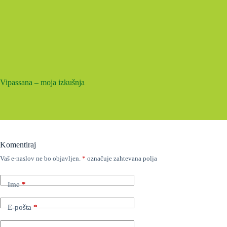
Vipassana – moja izkušnja
Komentiraj
Vaš e-naslov ne bo objavljen.
*
označuje zahtevana polja
Ime
*
E-pošta
*