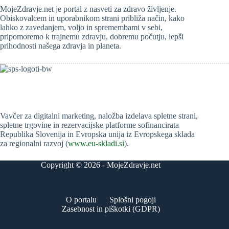
MojeZdravje.net je portal z nasveti za zdravo življenje.
Obiskovalcem in uporabnikom strani približa način, kako
lahko z zavedanjem, voljo in spremembami v sebi,
pripomoremo k trajnemu zdravju, dobremu počutju, lepši
prihodnosti našega zdravja in planeta.
Vavčer za digitalni marketing, naložba izdelava spletne strani,
spletne trgovine in rezervacijske platforme sofinancirata
Republika Slovenija in Evropska unija iz Evropskega sklada
za regionalni razvoj (
www.eu-skladi.si
).
Copyright © 2026 - MojeZdravje.net
O portalu
Splošni pogoji
Zasebnost in piškotki (GDPR)