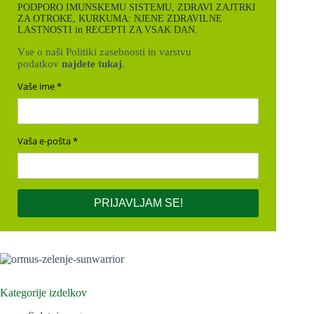
PODPORO IMUNSKEMU SISTEMU, ZDRAVI ZAJTRKI
ZA OTROKE, KURKUMA: NJENE ZDRAVILNE
LASTNOSTI in RECEPTI ZA VSAK DAN.
Vse o naši Politiki zasebnosti in varstvu
podatkov
najdete tukaj
.
Vaše ime
Vaša e-pošta
PRIJAVLJAM SE!
Kategorije izdelkov