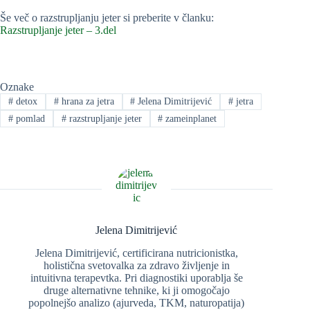
Še več o razstrupljanju jeter si preberite v članku:
Razstrupljanje jeter – 3.del
Oznake
#
detox
#
hrana za jetra
#
Jelena Dimitrijević
#
jetra
#
pomlad
#
razstrupljanje jeter
#
zameinplanet
Jelena Dimitrijević
Jelena Dimitrijević, certificirana nutricionistka,
holistična svetovalka za zdravo življenje in
intuitivna terapevtka. Pri diagnostiki uporablja še
druge alternativne tehnike, ki ji omogočajo
popolnejšo analizo (ajurveda, TKM, naturopatija)