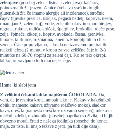
zelenjave
(posebej zelena listnata zelenjava), kalčkov,
polnozrnatih žit (razen pšenice (velja za vse) in drugih
glutenskih žit, če imamo alergije ali intolerance), stročnic,
čajev (njivska preslica, lisičjak, pegasti badelj, kopriva, neem,
rman, janež, zeleni čaj), vode, zelenih sokov in smoothie-jev,
regrata, rukole, radiča, artičok, špargljev, brokolija, rdeče pese,
zelja, špinače, cikorije, kopriv, avokada, česna, grenivke,
limone, kurkume, rožmarina, lanenih, konopljinih in chia
semen. Čaje pripravljamo, tako da ne izzovemo pretiranih
reakcij telesa (2 minuti v kropu za vse zeliščne čaje in 2-3
minutke na 60-70 stopinj za zeleni čaj). Ko se telo okrepi,
lahko pripravljamo tudi močnejše čaje.
Hrana, ki slabi jetra
Z velikimi črkami lahko napišemo ČOKOLADA.
Da,
vem, da je resnica kruta, ampak tako je. Kakav v kakršnikoli
obliki (namesto kakava uživamo rožičevo moko), sladkor,
kava, oreščki (namesto oreščkov uživamo semena), mleko in
mlečni izdelki, razhudniki (posebej paprika) so živila, ki bi jih
obvezno morali črtati z našega jedilnika (posebej do konca
maja, za tiste, ki imajo težave z jetri, pa tudi dlje časa).