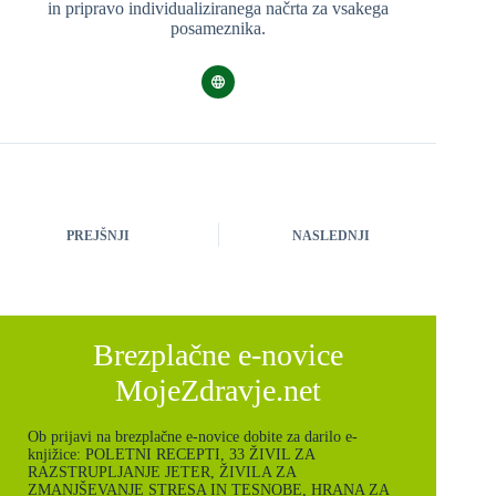
in pripravo individualiziranega načrta za vsakega
posameznika.
PREJŠNJI
NASLEDNJI
Brezplačne e-novice
MojeZdravje.net
Ob prijavi na brezplačne e-novice dobite za darilo e-
knjižice: POLETNI RECEPTI, 33 ŽIVIL ZA
RAZSTRUPLJANJE JETER, ŽIVILA ZA
ZMANJŠEVANJE STRESA IN TESNOBE, HRANA ZA