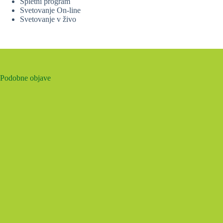
Spletni program
Svetovanje On-line
Svetovanje v živo
Podobne objave